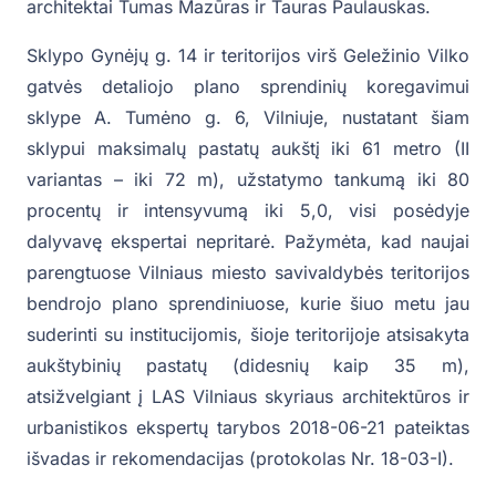
architektai Tumas Mazūras ir Tauras Paulauskas.
Sklypo Gynėjų g. 14 ir teritorijos virš Geležinio Vilko
gatvės detaliojo plano sprendinių koregavimui
sklype A. Tumėno g. 6, Vilniuje, nustatant šiam
sklypui maksimalų pastatų aukštį iki 61 metro (II
variantas – iki 72 m), užstatymo tankumą iki 80
procentų ir intensyvumą iki 5,0, visi posėdyje
dalyvavę ekspertai nepritarė. Pažymėta, kad naujai
parengtuose Vilniaus miesto savivaldybės teritorijos
bendrojo plano sprendiniuose, kurie šiuo metu jau
suderinti su institucijomis, šioje teritorijoje atsisakyta
aukštybinių pastatų (didesnių kaip 35 m),
atsižvelgiant į LAS Vilniaus skyriaus architektūros ir
urbanistikos ekspertų tarybos 2018-06-21 pateiktas
išvadas ir rekomendacijas (protokolas Nr. 18-03-I).