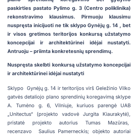
paskirties pastato Pylimo g. 3 (Centro poliklinika)
rekonstravimo klausimus. Pirmuoju klausimu
nuspręsta inicijuoti ne tik sklypo Gynėjų g. 14 , bet
ir visos gretimos teritorijos konkursą užstatymo
koncepcijai ir architektūrinei idėjai nustatyti.
Antruoju – priimta konkretesnių sprendimų.
Nuspręsta skelbti konkursą užstatymo koncepcijai
ir architektūrinei idėjai nustatyti
Sklypo Gynėjų g. 14 ir teritorijos virš Geležinio Vilko
gatvės detaliojo plano sprendinių koregavimą sklype
A. Tumėno g. 6, Vilniuje, kuriuos parengė UAB
„Unitectus“ (projekto vadovė Jurgita Kiaurakytė),
pristatė projekto autorius Tumas Mazūras,
recenzavo Saulius Pamerneckis; objekto autoriai