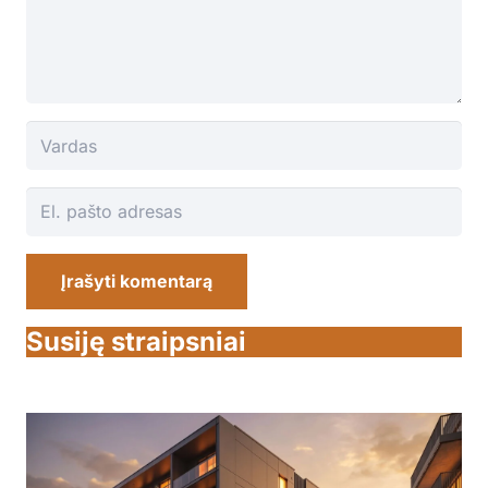
Įrašyti komentarą
Susiję straipsniai