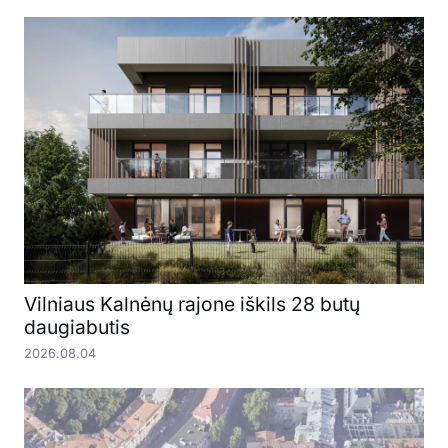
Vilniaus Kalnėnų rajone iškils 28 butų
daugiabutis
2026.08.04