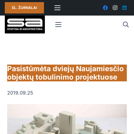
EL. ŽURNALAI
Pasistūmėta dviejų Naujamiesčio
objektų tobulinimo projektuose
2019.09.25