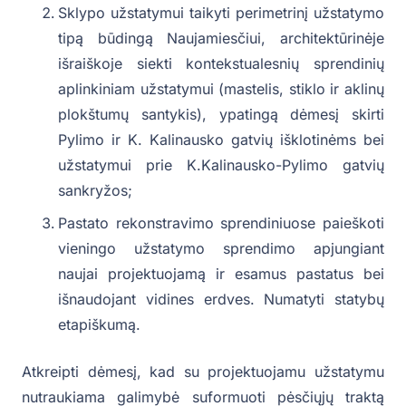
Sklypo užstatymui taikyti perimetrinį užstatymo
tipą būdingą Naujamiesčiui, architektūrinėje
išraiškoje siekti kontekstualesnių sprendinių
aplinkiniam užstatymui (mastelis, stiklo ir aklinų
plokštumų santykis), ypatingą dėmesį skirti
Pylimo ir K. Kalinausko gatvių išklotinėms bei
užstatymui prie K.Kalinausko-Pylimo gatvių
sankryžos;
Pastato rekonstravimo sprendiniuose paieškoti
vieningo užstatymo sprendimo apjungiant
naujai projektuojamą ir esamus pastatus bei
išnaudojant vidines erdves. Numatyti statybų
etapiškumą.
Atkreipti dėmesį, kad su projektuojamu užstatymu
nutraukiama galimybė suformuoti pėsčiųjų traktą