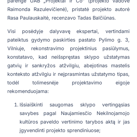
parengė UAB „Projektai ir Co“ (projekto vadovė
Raimonda Razulevičienė), pristatė projekto autorė
Rasa Paulauskaitė, recenzavo Tadas Balčiūnas.
Visi posėdyje dalyvavę ekspertai, vertindami
pateiktus gydymo paskirties pastato Pylimo g. 3,
Vilniuje, rekonstravimo projektinius pasiūlymus,
konstatavo, kad neišspręstas sklypo užstatymas
gatvių ir sankryžos atžvilgiu, abejotinas mastelis
konteksto atžvilgiu ir neįprasmintas užstatymo tipas,
todėl tolimesnėje projektavimo eigoje
rekomenduojama:
Išsiaiškinti saugomas sklypo vertingąsias
savybes pagal Naujamiesčio Nekilnojamojo
kultūros paveldo vertinimo tarybos aktą ir jas
įgyvendinti projekto sprendiniuose;