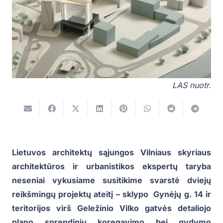
LAS nuotr.
Lietuvos architektų sąjungos Vilniaus skyriaus
architektūros ir urbanistikos ekspertų taryba
neseniai vykusiame susitikime svarstė dviejų
reikšmingų projektų ateitį – sklypo Gynėjų g. 14 ir
teritorijos virš Geležinio Vilko gatvės detaliojo
plano sprendinių koregavimo bei gydymo