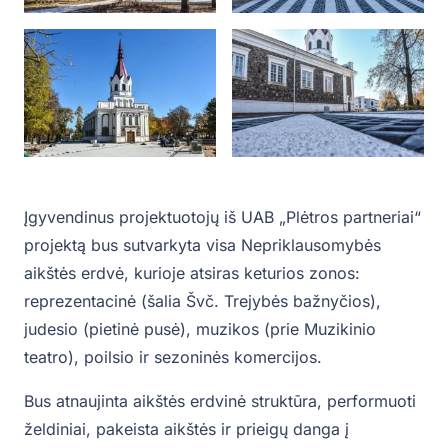
Įgyvendinus projektuotojų iš UAB „Plėtros partneriai“
projektą bus sutvarkyta visa Nepriklausomybės
aikštės erdvė, kurioje atsiras keturios zonos:
reprezentacinė (šalia Švč. Trejybės bažnyčios),
judesio (pietinė pusė), muzikos (prie Muzikinio
teatro), poilsio ir sezoninės komercijos.
Bus atnaujinta aikštės erdvinė struktūra, performuoti
želdiniai, pakeista aikštės ir prieigų danga į