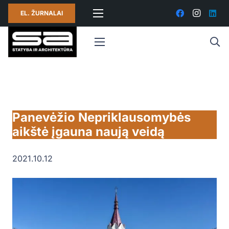
EL. ŽURNALAI
Panevėžio Nepriklausomybės
aikštė įgauna naują veidą
2021.10.12