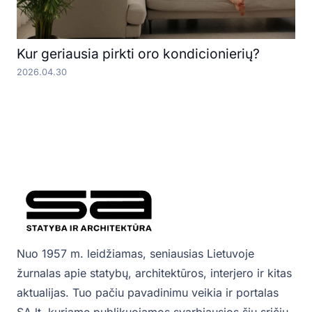
Kur geriausia pirkti oro kondicionierių?
2026.04.30
Nuo 1957 m. leidžiamas, seniausias Lietuvoje
žurnalas apie statybų, architektūros, interjero ir kitas
aktualijas. Tuo pačiu pavadinimu veikia ir portalas
SA.lt, kuriame publikuojamos svarbiausios šių sričių