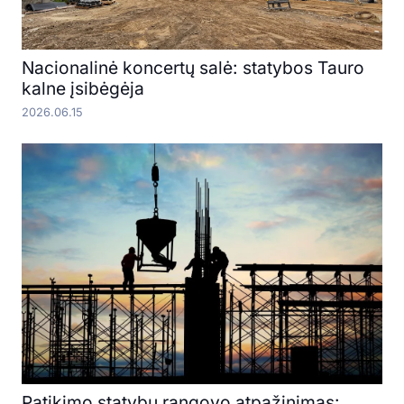
Nacionalinė koncertų salė: statybos Tauro
kalne įsibėgėja
2026.06.15
Patikimo statybų rangovo atpažinimas: