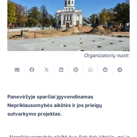
Organizatorių nuotr.
Panevėžyje sparčiai įgyvendinamas
Nepriklausomybės aikštės ir jos prieigų
sutvarkymo projektas.
„Nepriklausomybės aikštė bus šiek tiek kitokia, nei ją