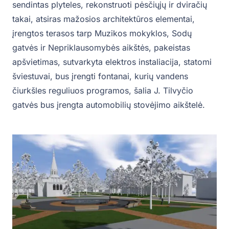
sendintas plyteles, rekonstruoti pėsčiųjų ir dviračių
takai, atsiras mažosios architektūros elementai,
įrengtos terasos tarp Muzikos mokyklos, Sodų
gatvės ir Nepriklausomybės aikštės, pakeistas
apšvietimas, sutvarkyta elektros instaliacija, statomi
šviestuvai, bus įrengti fontanai, kurių vandens
čiurkšles reguliuos programos, šalia J. Tilvyčio
gatvės bus įrengta automobilių stovėjimo aikštelė.