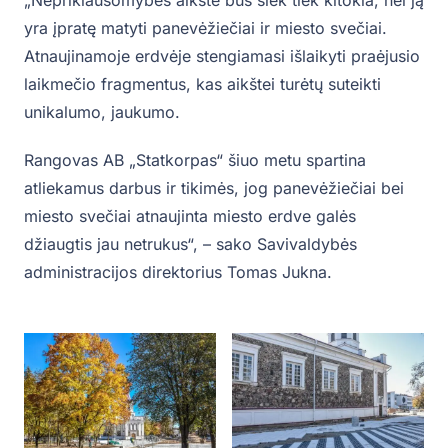
yra įpratę matyti panevėžiečiai ir miesto svečiai.
Atnaujinamoje erdvėje stengiamasi išlaikyti praėjusio
laikmečio fragmentus, kas aikštei turėtų suteikti
unikalumo, jaukumo.
Rangovas AB „Statkorpas“ šiuo metu spartina
atliekamus darbus ir tikimės, jog panevėžiečiai bei
miesto svečiai atnaujinta miesto erdve galės
džiaugtis jau netrukus“, – sako Savivaldybės
administracijos direktorius Tomas Jukna.