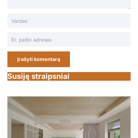
Įrašyti komentarą
Susiję straipsniai