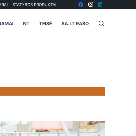
ARAI
STATYBOS PRODUKTAI
NAMAI
NT
TEISĖ
SA.LT RAŠO