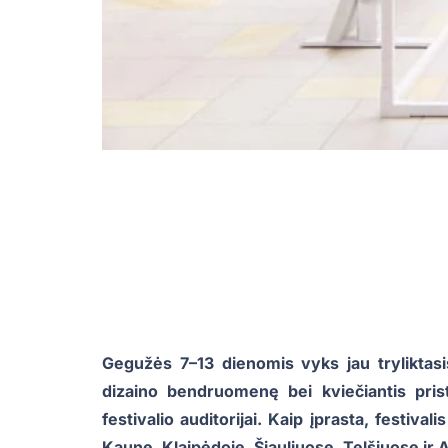
Gegužės 7–13 dienomis vyks jau tryliktasis
dizaino bendruomenę bei kviečiantis prist
festivalio auditorijai. Kaip įprasta, festiva
Kaune, Klaipėdoje, Šiauliuose, Telšiuose ir