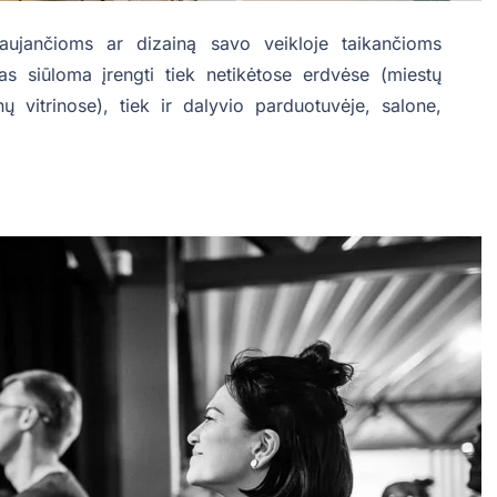
iaujančioms ar dizainą savo veikloje taikančioms
as siūloma įrengti tiek netikėtose erdvėse (miestų
nų vitrinose), tiek ir dalyvio parduotuvėje, salone,