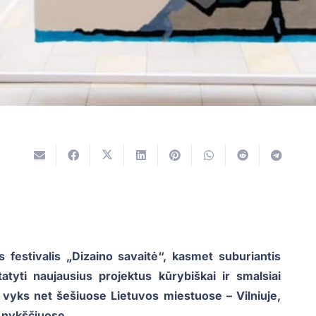
 festivalis „Dizaino savaitė“, kasmet suburiantis
atyti naujausius projektus kūrybiškai ir smalsiai
lis vyks net šešiuose Lietuvos miestuose – Vilniuje,
 Anykščiuose.