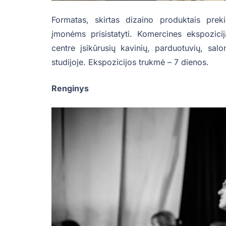
Formatas, skirtas dizaino produktais prek
įmonėms prisistatyti. Komercines ekspozicij
centre įsikūrusių kavinių, parduotuvių, salo
studijoje. Ekspozicijos trukmė – 7 dienos.
Renginys