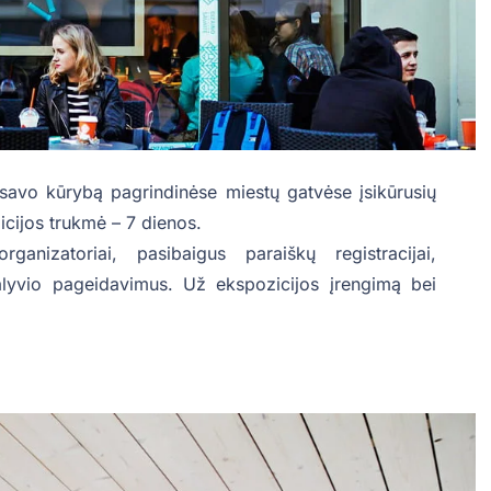
 savo kūrybą pagrindinėse miestų gatvėse įsikūrusių
icijos trukmė – 7 dienos.
rganizatoriai, pasibaigus paraiškų registracijai,
dalyvio pageidavimus. Už ekspozicijos įrengimą bei