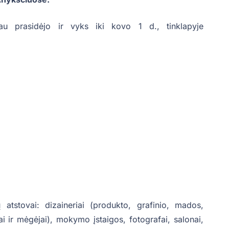
 jau prasidėjo ir vyks iki kovo 1 d., tinklapyje
ių atstovai: dizaineriai (produkto, grafinio, mados,
lai ir mėgėjai), mokymo įstaigos, fotografai, salonai,