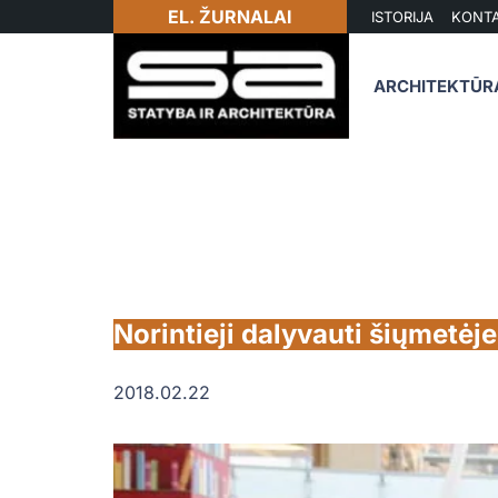
EL. ŽURNALAI
ISTORIJA
KONTA
ARCHITEKTŪR
Norintieji dalyvauti šiųmetėje
2018.02.22