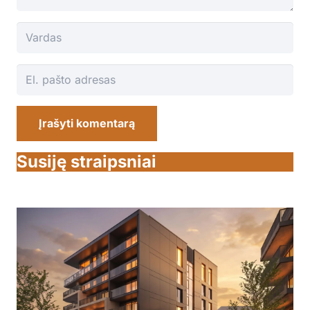
Įrašyti komentarą
Susiję straipsniai