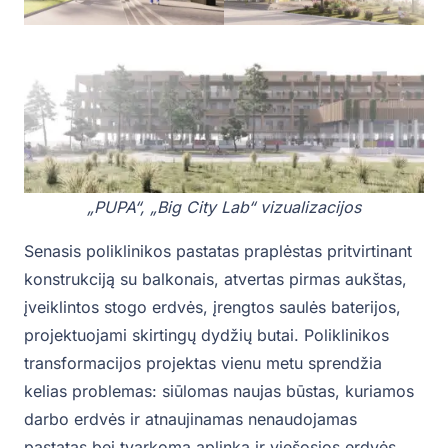
„PUPA“, „Big City Lab“ vizualizacijos
Senasis poliklinikos pastatas praplėstas pritvirtinant
konstrukciją su balkonais, atvertas pirmas aukštas,
įveiklintos stogo erdvės, įrengtos saulės baterijos,
projektuojami skirtingų dydžių butai. Poliklinikos
transformacijos projektas vienu metu sprendžia
kelias problemas: siūlomas naujas būstas, kuriamos
darbo erdvės ir atnaujinamas nenaudojamas
pastatas bei tvarkoma aplinka ir viešosios erdvės.