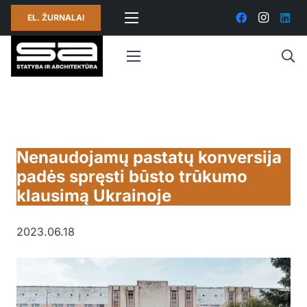
EL. ŽURNALAI
Nenaudojamų pastatų konversija
padės spręsti būsto trūkumo
klausimą Ukrainoje
2023.06.18