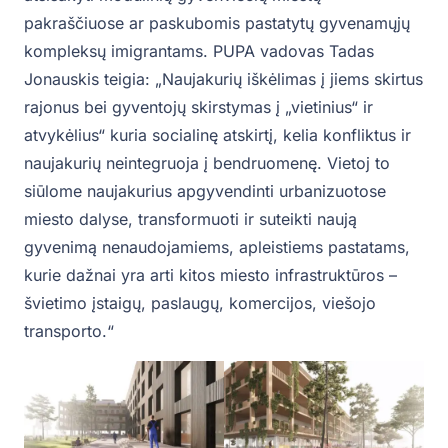
pakraščiuose ar paskubomis pastatytų gyvenamųjų
kompleksų imigrantams. PUPA vadovas Tadas
Jonauskis teigia: „Naujakurių iškėlimas į jiems skirtus
rajonus bei gyventojų skirstymas į „vietinius“ ir
atvykėlius“ kuria socialinę atskirtį, kelia konfliktus ir
naujakurių neintegruoja į bendruomenę. Vietoj to
siūlome naujakurius apgyvendinti urbanizuotose
miesto dalyse, transformuoti ir suteikti naują
gyvenimą nenaudojamiems, apleistiems pastatams,
kurie dažnai yra arti kitos miesto infrastruktūros –
švietimo įstaigų, paslaugų, komercijos, viešojo
transporto.“