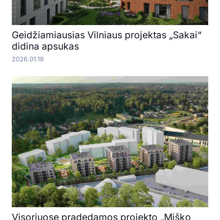
Geidžiamiausias Vilniaus projektas „Sakai“
didina apsukas
2026.01.19
Visoriuose pradedamos projekto „Miško