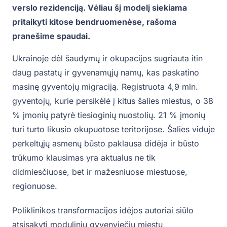
verslo rezidenciją. Vėliau šį modelį siekiama
pritaikyti kitose bendruomenėse, rašoma
pranešime spaudai.
Ukrainoje dėl šaudymų ir okupacijos sugriauta itin
daug pastatų ir gyvenamųjų namų, kas paskatino
masinę gyventojų migraciją. Registruota 4,9 mln.
gyventojų, kurie persikėlė į kitus šalies miestus, o 38
% įmonių patyrė tiesioginių nuostolių. 21 % įmonių
turi turto likusio okupuotose teritorijose. Šalies viduje
perkeltųjų asmenų būsto paklausa didėja ir būsto
trūkumo klausimas yra aktualus ne tik
didmiesčiuose, bet ir mažesniuose miestuose,
regionuose.
Poliklinikos transformacijos idėjos autoriai siūlo
atsisakyti modulinių gyvenviečių miestų