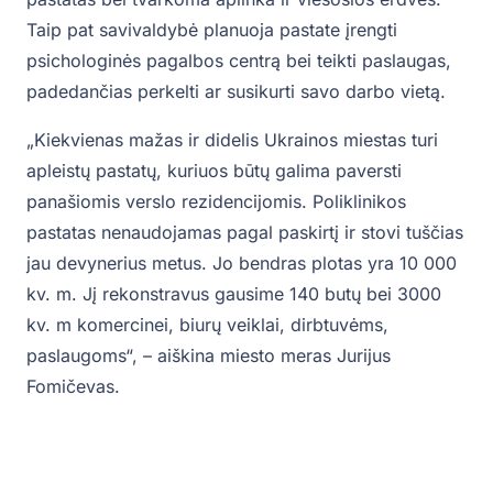
Taip pat savivaldybė planuoja pastate įrengti
psichologinės pagalbos centrą bei teikti paslaugas,
padedančias perkelti ar susikurti savo darbo vietą.
„Kiekvienas mažas ir didelis Ukrainos miestas turi
apleistų pastatų, kuriuos būtų galima paversti
panašiomis verslo rezidencijomis. Poliklinikos
pastatas nenaudojamas pagal paskirtį ir stovi tuščias
jau devynerius metus. Jo bendras plotas yra 10 000
kv. m. Jį rekonstravus gausime 140 butų bei 3000
kv. m komercinei, biurų veiklai, dirbtuvėms,
paslaugoms“, – aiškina miesto meras Jurijus
Fomičevas.