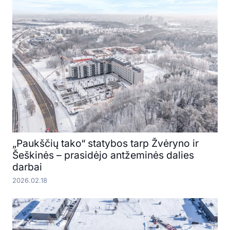
„Paukščių tako“ statybos tarp Žvėryno ir
Šeškinės – prasidėjo antžeminės dalies
darbai
2026.02.18