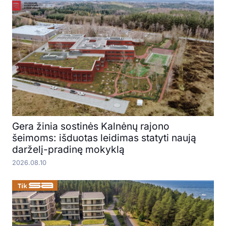
Gera žinia sostinės Kalnėnų rajono
šeimoms: išduotas leidimas statyti naują
darželį-pradinę mokyklą
2026.08.10