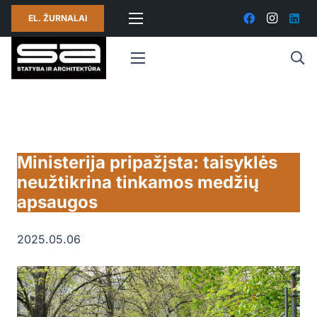
EL. ŽURNALAI
Ministerija pripažįsta: taisyklės
neužtikrina tinkamos medžių
apsaugos
2025.05.06