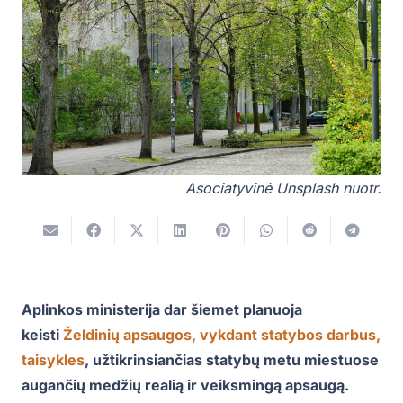
Asociatyvinė Unsplash nuotr.
Aplinkos ministerija dar šiemet planuoja
keisti
Želdinių apsaugos, vykdant statybos darbus,
taisykles
, užtikrinsiančias statybų metu miestuose
augančių medžių realią ir veiksmingą apsaugą.