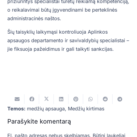
prižiūrintys specialistai turėtų reikiamą kompetenciją,
o reikalavimai būtų įgyvendinami be perteklinės
administracinės naštos.
Šių taisyklių laikymąsi kontroliuoja Aplinkos
apsaugos departamento ir savivaldybių specialistai –
jie fiksuoja pažeidimus ir gali taikyti sankcijas.
Temos:
medžių apsauga
,
Medžių kirtimas
Parašykite komentarą
El. pašto adresas nebus skelbiamas.
Būtini laukeliai