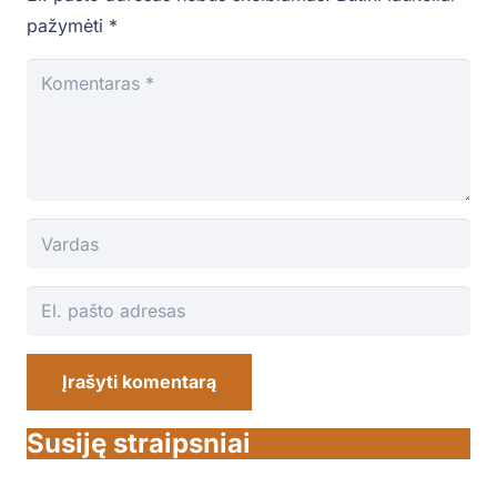
pažymėti
*
Įrašyti komentarą
Susiję straipsniai