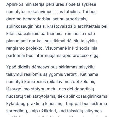
Aplinkos ministerija peržiūrės šiose taisyklėse
numatytus reikalavimus ir jas tobulins. Tai bus
daroma bendradarbiaujant su arboristais,
aplinkosaugininkais, kraštovaizdžio architektais bei
kitais socialiniais partneriais. rtimiausiu metu
planuojami dar keli susitikimai dėl šių taisyklių
rengiamo projekto. Visuomenė ir kiti socialiniai
partneriai bus informuojama apie proceso eigą.
Ypač didelis dėmesys bus skiriamas taisyklių
taikymui realiomis sąlygomis vertinti. Ketinama
numatyti konkrečius reikalavimus dėl želdinių
išsaugojimo statybų metu, nes dėl dabartinių
nuostatų tiek statytojams, tiek aplinkosaugininkams
kyla daug praktinių klausimų. Taip pat bus ieškoma
sprendimų, kaip užtikrinti, kad taisyklių laikymąsi