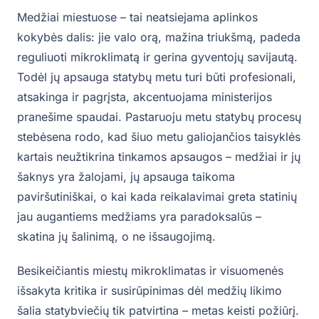
Medžiai miestuose – tai neatsiejama aplinkos
kokybės dalis: jie valo orą, mažina triukšmą, padeda
reguliuoti mikroklimatą ir gerina gyventojų savijautą.
Todėl jų apsauga statybų metu turi būti profesionali,
atsakinga ir pagrįsta, akcentuojama ministerijos
pranešime spaudai. Pastaruoju metu statybų procesų
stebėsena rodo, kad šiuo metu galiojančios taisyklės
kartais neužtikrina tinkamos apsaugos – medžiai ir jų
šaknys yra žalojami, jų apsauga taikoma
paviršutiniškai, o kai kada reikalavimai greta statinių
jau augantiems medžiams yra paradoksalūs –
skatina jų šalinimą, o ne išsaugojimą.
Besikeičiantis miestų mikroklimatas ir visuomenės
išsakyta kritika ir susirūpinimas dėl medžių likimo
šalia statybviečių tik patvirtina – metas keisti požiūrį.