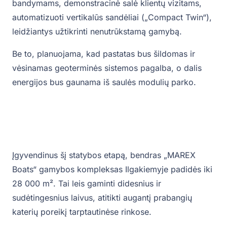
bandymams, demonstracinė salė klientų vizitams,
automatizuoti vertikalūs sandėliai („Compact Twin“),
leidžiantys užtikrinti nenutrūkstamą gamybą.
Be to, planuojama, kad pastatas bus šildomas ir
vėsinamas geoterminės sistemos pagalba, o dalis
energijos bus gaunama iš saulės modulių parko.
Įgyvendinus šį statybos etapą, bendras „MAREX
Boats“ gamybos kompleksas Ilgakiemyje padidės iki
28 000 m². Tai leis gaminti didesnius ir
sudėtingesnius laivus, atitikti augantį prabangių
katerių poreikį tarptautinėse rinkose.