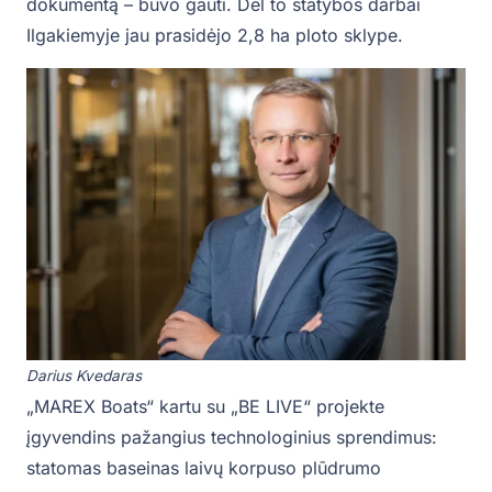
dokumentą – buvo gauti. Dėl to statybos darbai
Ilgakiemyje jau prasidėjo 2,8 ha ploto sklype.
Darius Kvedaras
„MAREX Boats“ kartu su „BE LIVE“ projekte
įgyvendins pažangius technologinius sprendimus:
statomas baseinas laivų korpuso plūdrumo