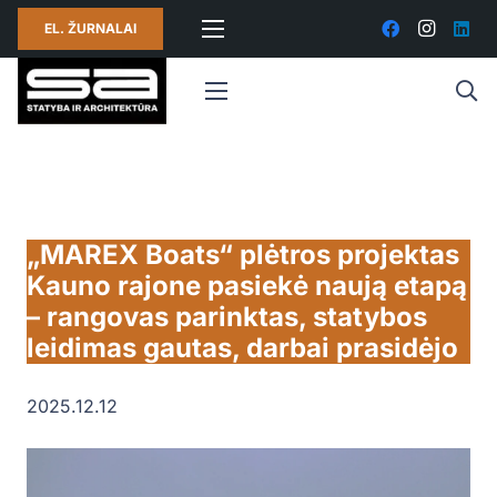
EL. ŽURNALAI
„MAREX Boats“ plėtros projektas
Kauno rajone pasiekė naują etapą
– rangovas parinktas, statybos
leidimas gautas, darbai prasidėjo
2025.12.12