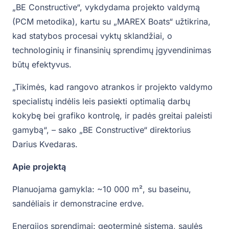
„BE Constructive“, vykdydama projekto valdymą
(PCM metodika), kartu su „MAREX Boats“ užtikrina,
kad statybos procesai vyktų sklandžiai, o
technologinių ir finansinių sprendimų įgyvendinimas
būtų efektyvus.
„Tikimės, kad rangovo atrankos ir projekto valdymo
specialistų indėlis leis pasiekti optimalią darbų
kokybę bei grafiko kontrolę, ir padės greitai paleisti
gamybą“, – sako „BE Constructive“ direktorius
Darius Kvedaras.
Apie projektą
Planuojama gamykla: ~10 000 m², su baseinu,
sandėliais ir demonstracine erdve.
Energijos sprendimai: geoterminė sistema, saulės