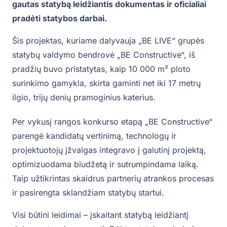
gautas statybą leidžiantis dokumentas ir oficialiai
pradėti statybos darbai.
Šis projektas, kuriame dalyvauja „BE LIVE“ grupės
statybų valdymo bendrovė „BE Constructive“, iš
pradžių buvo pristatytas, kaip 10 000 m² ploto
surinkimo gamykla, skirta gaminti net iki 17 metrų
ilgio, trijų denių pramoginius katerius.
Per vykusį rangos konkurso etapą „BE Constructive“
parengė kandidatų vertinimą, technologų ir
projektuotojų įžvalgas integravo į galutinį projektą,
optimizuodama biudžetą ir sutrumpindama laiką.
Taip užtikrintas skaidrus partnerių atrankos procesas
ir pasirengta sklandžiam statybų startui.
Visi būtini leidimai – įskaitant statybą leidžiantį