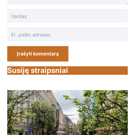
Įrašyti komentarą
Susiję straipsniai