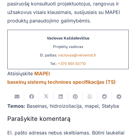
pasiruošę konsultuoti projektuotojus, rangovus ir
užsakovus visais klausimais, susijusiais su MAPEI
produktų panaudojimo galimybėmis.
Vaclovas Každailevičius
Projektų vadovas
El. paštas:
vaclovas@velvemst.lt
Tel.:
+370 655 50710
Atsisiųskite
MAPEI
baseinų sistemų technines specifikacijas (TS)
Temos:
Baseinas
,
hidroizoliacija
,
mapei
,
Statyba
Parašykite komentarą
El. pašto adresas nebus skelbiamas.
Būtini laukeliai