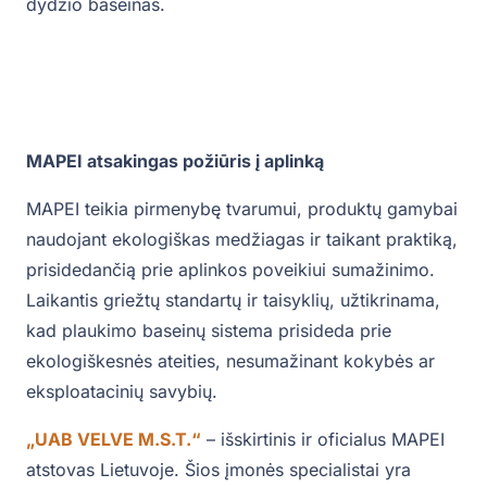
dydžio baseinas.
MAPEI atsakingas požiūris į aplinką
MAPEI teikia pirmenybę tvarumui, produktų gamybai
naudojant ekologiškas medžiagas ir taikant praktiką,
prisidedančią prie aplinkos poveikiui sumažinimo.
Laikantis griežtų standartų ir taisyklių, užtikrinama,
kad plaukimo baseinų sistema prisideda prie
ekologiškesnės ateities, nesumažinant kokybės ar
eksploatacinių savybių.
„UAB VELVE M.S.T.“
– išskirtinis ir oficialus MAPEI
atstovas Lietuvoje. Šios įmonės specialistai yra