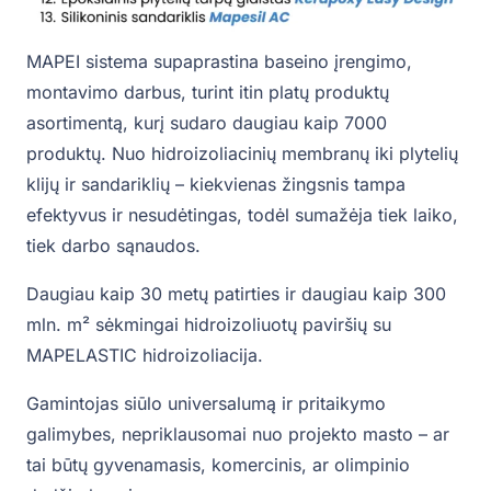
MAPEI sistema supaprastina baseino įrengimo,
montavimo darbus, turint itin platų produktų
asortimentą, kurį sudaro daugiau kaip 7000
produktų. Nuo hidroizoliacinių membranų iki plytelių
klijų ir sandariklių – kiekvienas žingsnis tampa
efektyvus ir nesudėtingas, todėl sumažėja tiek laiko,
tiek darbo sąnaudos.
Daugiau kaip 30 metų patirties ir daugiau kaip 300
mln. m² sėkmingai hidroizoliuotų paviršių su
MAPELASTIC hidroizoliacija.
Gamintojas siūlo universalumą ir pritaikymo
galimybes, nepriklausomai nuo projekto masto – ar
tai būtų gyvenamasis, komercinis, ar olimpinio