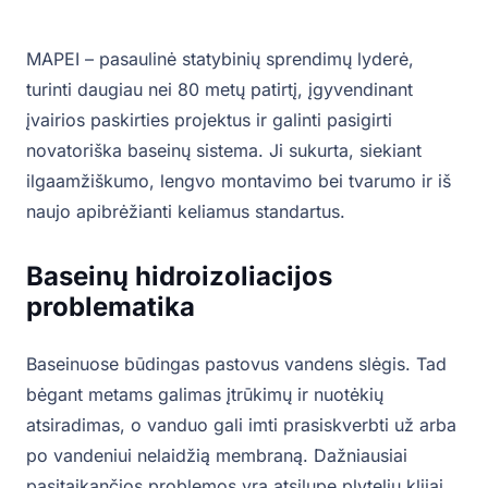
MAPEI – pasaulinė statybinių sprendimų lyderė,
turinti daugiau nei 80 metų patirtį, įgyvendinant
įvairios paskirties projektus ir galinti pasigirti
novatoriška baseinų sistema. Ji sukurta, siekiant
ilgaamžiškumo, lengvo montavimo bei tvarumo ir iš
naujo apibrėžianti keliamus standartus.
Baseinų hidroizoliacijos
problematika
Baseinuose būdingas pastovus vandens slėgis. Tad
bėgant metams galimas įtrūkimų ir nuotėkių
atsiradimas, o vanduo gali imti prasiskverbti už arba
po vandeniui nelaidžią membraną. Dažniausiai
pasitaikančios problemos yra atsilupę plytelių klijai,