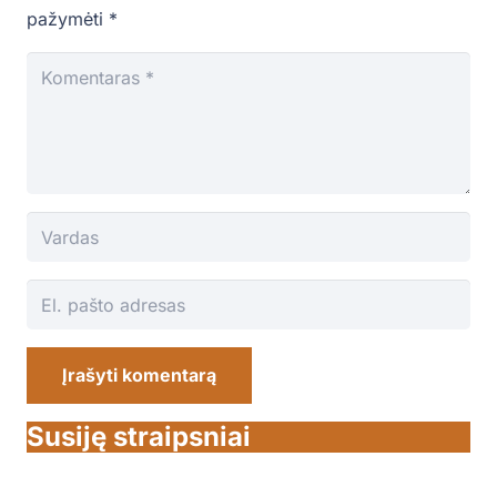
pažymėti
*
Įrašyti komentarą
Susiję straipsniai