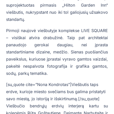
suprojektuotas pirmasis „Hilton Garden Inn“
viešbutis, nukrypstant nuo iki tol galiojusių užsakovo
standartų.
Pirmoji naujovė viešbutyje komplekse LIVE SQUARE
– visiškai atvira drabužinė. Taip pat architektai
panaudojo gerokai daugiau, nei įprasta
standartiniame dizaine, medžio. Sienas puošiančius
paveikslus, kuriuose įprastai vyravo gamtos vaizdai,
pakeitė nespalvota fotografija ir grafika gamtos,
sodų, parkų tematika.
[su_quote cite=”Nona Kondrotas”]Viešbutis taps
erdve, kurioje miesto svečiams bus galima pristatyti
savo miestą, jo istoriją ir išskirtinumą.[/su_quote]
Viešbučio bendrųjų erdvių interjerą kartu su
kolegėmis Rūta Goštautiene, Deimante Narbutaite ir