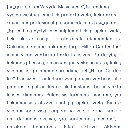
[su_quote cite=”Arvyda Mašickienė”]Sprendimą
vystyti viešbutį lėmė tiek projekto vieta, tiek rinkos
situacija ir profesionalų rekomendacijos.[/su_quote]
„Sprendimą vystyti viešbutį lėmė tiek projekto vieta,
tiek rinkos situacija ir profesionalų rekomendacijos.
Galutiniame etape rinkomės tarp „Hilton Garden Inn“
ir dar vieno viešbučio tinklo franšizės. Po derybų ir
kelionės į Lenkiją, aplankant jau veikiančius šių tinklų
viešbučius, priėmėme sprendimą dėl „Hilton Garden
Inn“ franšizės. Tai keturių žvaigždučių viešbutis, itin
patogus ir patrauklus ne tik turistams, bet ir verslo
klasės klientams. Būtent šis formatas, manome, yra
tinkamiausias atsižvelgiant į projekto vietą. Šiuose
viešbučiuose visą parą veikia verslo zona, kurioje
gali darbuotis svečiai, yra konferencijų centras“, –
pasakojo bendrovės „Eika“ atstovė. Aktyvūs