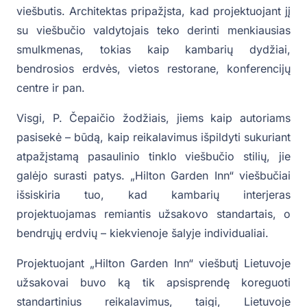
viešbutis. Architektas pripažįsta, kad projektuojant jį
su viešbučio valdytojais teko derinti menkiausias
smulkmenas, tokias kaip kambarių dydžiai,
bendrosios erdvės, vietos restorane, konferencijų
centre ir pan.
Visgi, P. Čepaičio žodžiais, jiems kaip autoriams
pasisekė – būdą, kaip reikalavimus išpildyti sukuriant
atpažįstamą pasaulinio tinklo viešbučio stilių, jie
galėjo surasti patys. „Hilton Garden Inn“ viešbučiai
išsiskiria tuo, kad kambarių interjeras
projektuojamas remiantis užsakovo standartais, o
bendrųjų erdvių – kiekvienoje šalyje individualiai.
Projektuojant „Hilton Garden Inn“ viešbutį Lietuvoje
užsakovai buvo ką tik apsisprendę koreguoti
standartinius reikalavimus, taigi, Lietuvoje