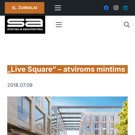
EL. ŽURNALAI
„Live Square“ – atviroms mintims
2018.07.09