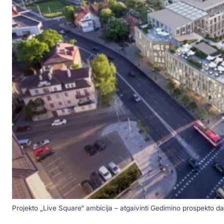
Projekto „Live Square“ ambicija – atgaivinti Gedimino prospekto dalį 