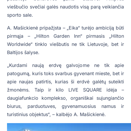
viešbučio svečiai galės naudotis visą parą veikiančia
sporto sale.
A. Mašickienė pripažįsta – „Eika“ turėjo ambiciją būti
pirmąja – „Hilton Garden Inn“ pirmasis „Hilton
Worldwide“ tinklo viešbutis ne tik Lietuvoje, bet ir
Baltijos šalyse.
„Kurdami naują erdvę galvojome ne tik apie
patogumą, kuris toks svarbus gyvenant mieste, bet ir
apie naujas patirtis, kurias ši erdvė galėtų suteikti
žmonėms. Taip ir kilo LIVE SQUARE idėja –
daugiafunkcio komplekso, organiškai sujungiančio
biurus, parduotuves, gyvenamuosius namus ir
turistinius objektus“, – kalbėjo A. Mašickienė.