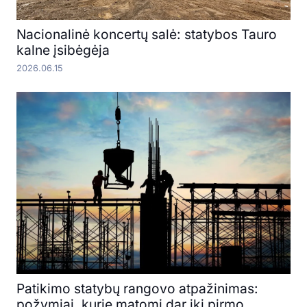
Nacionalinė koncertų salė: statybos Tauro
kalne įsibėgėja
2026.06.15
Patikimo statybų rangovo atpažinimas:
požymiai, kurie matomi dar iki pirmo