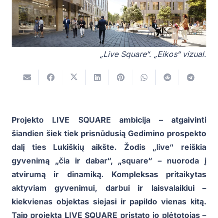
„Live Square“. „Eikos“ vizual.
Projekto LIVE SQUARE ambicija – atgaivinti
šiandien šiek tiek prisnūdusią Gedimino prospekto
dalį ties Lukiškių aikšte. Žodis „live“ reiškia
gyvenimą „čia ir dabar“, „square“ – nuoroda į
atvirumą ir dinamiką. Kompleksas pritaikytas
aktyviam gyvenimui, darbui ir laisvalaikiui –
kiekvienas objektas siejasi ir papildo vienas kitą.
Taip projektą LIVE SQUARE pristato jo plėtotojas –