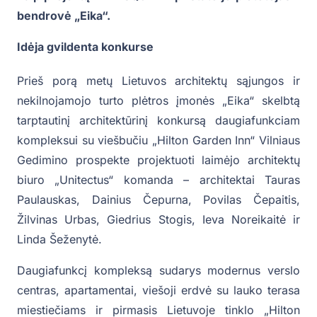
bendrovė „Eika“.
Idėja gvildenta konkurse
Prieš porą metų Lietuvos architektų sąjungos ir
nekilnojamojo turto plėtros įmonės „Eika“ skelbtą
tarptautinį architektūrinį konkursą daugiafunkciam
kompleksui su viešbučiu „Hilton Garden Inn“ Vilniaus
Gedimino prospekte projektuoti laimėjo architektų
biuro „Unitectus“ komanda – architektai Tauras
Paulauskas, Dainius Čepurna, Povilas Čepaitis,
Žilvinas Urbas, Giedrius Stogis, Ieva Noreikaitė ir
Linda Šeženytė.
Daugiafunkcį kompleksą sudarys modernus verslo
centras, apartamentai, viešoji erdvė su lauko terasa
miestiečiams ir pirmasis Lietuvoje tinklo „Hilton