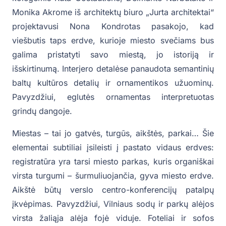
Monika Akrome iš architektų biuro „Jurta architektai“
projektavusi Nona Kondrotas pasakojo, kad
viešbutis taps erdve, kurioje miesto svečiams bus
galima pristatyti savo miestą, jo istoriją ir
išskirtinumą. Interjero detalėse panaudota semantinių
baltų kultūros detalių ir ornamentikos užuominų.
Pavyzdžiui, eglutės ornamentas interpretuotas
grindų dangoje.
Miestas – tai jo gatvės, turgūs, aikštės, parkai… Šie
elementai subtiliai įsileisti į pastato vidaus erdves:
registratūra yra tarsi miesto parkas, kuris organiškai
virsta turgumi – šurmuliuojančia, gyva miesto erdve.
Aikštė būtų verslo centro-konferencijų patalpų
įkvėpimas. Pavyzdžiui, Vilniaus sodų ir parkų alėjos
virsta žaliąja alėja fojė viduje. Foteliai ir sofos