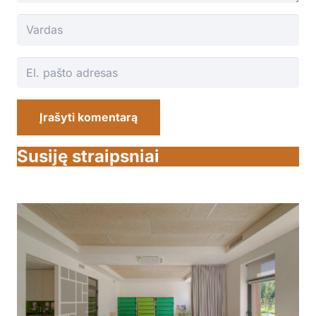
Įrašyti komentarą
Susiję straipsniai