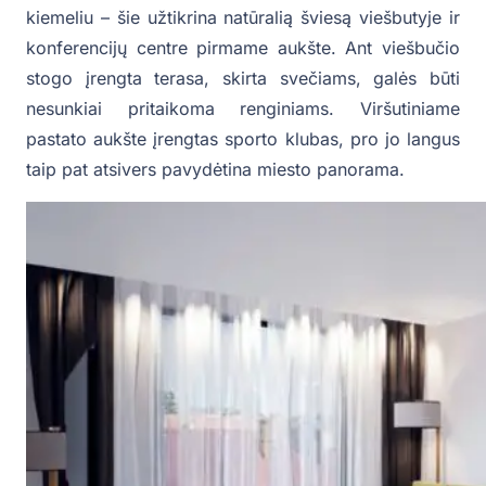
kiemeliu – šie užtikrina natūralią šviesą viešbutyje ir
konferencijų centre pirmame aukšte. Ant viešbučio
stogo įrengta terasa, skirta svečiams, galės būti
nesunkiai pritaikoma renginiams. Viršutiniame
pastato aukšte įrengtas sporto klubas, pro jo langus
taip pat atsivers pavydėtina miesto panorama.