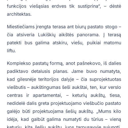
funkcijos viešąsias erdves tik sustiprina“, – dėstė
architektas.
Miestiečiams įrengta terasa ant biurų pastato stogo –
čia atsiveria Lukiškių aikštės panorama. Į terasą
patekti bus galima atskiru, viešu, puikiai matomu
liftu.
Komplekso pastatų formą, anot pašnekovo, iš dalies
padiktavo detalusis planas. Jame buvo numatyta,
kad gilesnėje teritorijos dalyje – čia suprojektuotas
viešbutis – aukštingumas šeši aukštai, ten, kur verslo
centras ir apartamentai, – keturių aukštų, tiesa,
nedidelė dalis greta projektuojamo viešbučio pastato
galėjo būti projektuojama šešių aukštų. „Mums kilo
idėja, kad galbūt galima numatyti du tūrius – vieną
keturių, kitą šešių aukštų, juos tarpusavyje sujungti,