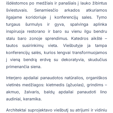
išdėstomos po medžiais ir panašiais į lauko žibintus
šviestuvais. Senamiesčio arkados atkuriamos
ilgajame koridoriuje į konferencijų sales. Tymo
turgaus šurmulys ir gyva, spalvinga aplinka
inspiruoja restorano ir baro su vienu ilgu bendru
stalu baro zonoje sprendimus. Katedros aikštė –
tautos susirinkimų vieta. Viešbutyje ja tampa
konferencijų salės, kurios lengvai transformuojamos
į vieną bendrą erdvę su dekoratyvia, skudučius
primenančia siena.
Interjero apdailai panaudotos natūralios, organiškos
vietinės medžiagos: kietmedis (ąžuolas), grindims –
akmuo, žalvaris, baldų apdailai panaudoti lino
audiniai, keramika.
Architektai suprojektavo viešbutį su atrijumi ir vidiniu