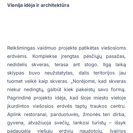
Vienija idėja ir architektūra
Reikšmingas vaidmuo projekte patikėtas viešosioms
erdvėms. Komplekse įrengtas pėsčiųjų pasažas,
nedidelis skveras, terasa ant stogo. Ilgą laiką
sklypas buvo neužstatytas, dalis teritorijos jau
tuomet veikė kaip skveras. „Norėjome, kad skveras
niekur nedingtų, galbūt kiek pakeistų savo formą.
Pagrindinė projekto idėja, kad šioje miesto vietoje
įkurdintos viešosios erdvės taptų traukos centru.
Aplink restoranai, parduotuvės, žmonės ten dirba,
gyvena, atvažiuoja svečių, lankosi turistų – išsyk
padaugėja viešųjų erdvių naudotojų. Įvairios