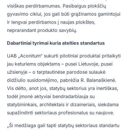
visiškas perdirbamumas. Pasibaigus plokščių
gyvavimo ciklui, jos gali būti grąžinamos gamintojui
ir lengvai perdirbamos į naujas plokštes,
neprarandant produkto savybių.
Dabartiniai tyrimai kuria ateities standartus
UAB „Aconitum“ sukurti pilotiniai produktai pritaikyti
jau keturiems objektams – pusei Lietuvoje, pusei
užsienyje – o tarptautinėse parodose sulaukė
didžiulio susidomėjimo, pabrėžia R. Balanaškienė.
Vis dėlto, anot jos, statybų sektorius yra inertiškas,
todėl įmonė aktyviai bendradarbiauja su
statybininkais, architektais ir dizaineriais, siekdama
supažindinti sektoriaus profesionalus su naujove.
„Ši medžiaga gali tapti statybų sektoriaus standartu