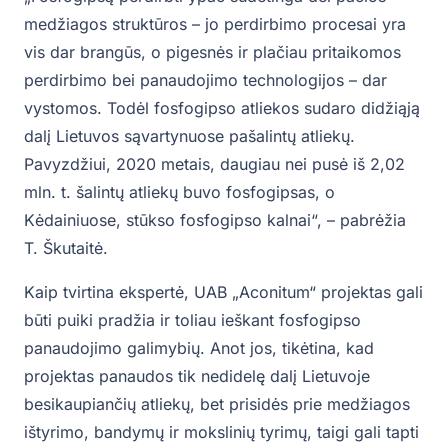
medžiagos struktūros – jo perdirbimo procesai yra
vis dar brangūs, o pigesnės ir plačiau pritaikomos
perdirbimo bei panaudojimo technologijos – dar
vystomos. Todėl fosfogipso atliekos sudaro didžiąją
dalį Lietuvos sąvartynuose pašalintų atliekų.
Pavyzdžiui, 2020 metais, daugiau nei pusė iš 2,02
mln. t. šalintų atliekų buvo fosfogipsas, o
Kėdainiuose, stūkso fosfogipso kalnai“, – pabrėžia
T. Škutaitė.
Kaip tvirtina ekspertė, UAB „Aconitum“ projektas gali
būti puiki pradžia ir toliau ieškant fosfogipso
panaudojimo galimybių. Anot jos, tikėtina, kad
projektas panaudos tik nedidelę dalį Lietuvoje
besikaupiančių atliekų, bet prisidės prie medžiagos
ištyrimo, bandymų ir mokslinių tyrimų, taigi gali tapti