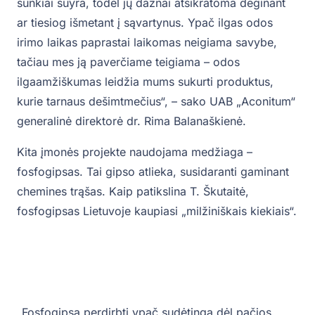
sunkiai suyra, todėl jų dažnai atsikratoma deginant
ar tiesiog išmetant į sąvartynus. Ypač ilgas odos
irimo laikas paprastai laikomas neigiama savybe,
tačiau mes ją paverčiame teigiama – odos
ilgaamžiškumas leidžia mums sukurti produktus,
kurie tarnaus dešimtmečius“, – sako UAB „Aconitum“
generalinė direktorė dr. Rima Balanaškienė.
Kita įmonės projekte naudojama medžiaga –
fosfogipsas. Tai gipso atlieka, susidaranti gaminant
chemines trąšas. Kaip patikslina T. Škutaitė,
fosfogipsas Lietuvoje kaupiasi „milžiniškais kiekiais“.
„Fosfogipsą perdirbti ypač sudėtinga dėl pačios