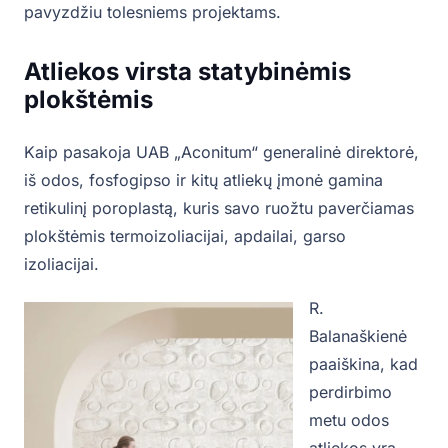
pavyzdžiu tolesniems projektams.
Atliekos virsta statybinėmis
plokštėmis
Kaip pasakoja UAB „Aconitum“ generalinė direktorė,
iš odos, fosfogipso ir kitų atliekų įmonė gamina
retikulinį poroplastą, kuris savo ruožtu paverčiamas
plokštėmis termoizoliacijai, apdailai, garso
izoliacijai.
R.
Balanaškienė
paaiškina, kad
perdirbimo
metu odos
atliekos yra