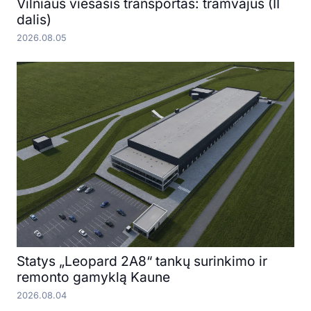
Vilniaus viešasis transportas: tramvajus (II
dalis)
2026.08.05
Statys „Leopard 2A8“ tankų surinkimo ir
remonto gamyklą Kaune
2026.08.04