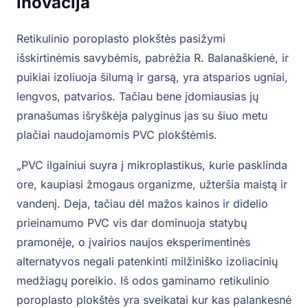
inovacija
Retikulinio poroplasto plokštės pasižymi
išskirtinėmis savybėmis, pabrėžia R. Balanaškienė, ir
puikiai izoliuoja šilumą ir garsą, yra atsparios ugniai,
lengvos, patvarios. Tačiau bene įdomiausias jų
pranašumas išryškėja palyginus jas su šiuo metu
plačiai naudojamomis PVC plokštėmis.
„PVC ilgainiui suyra į mikroplastikus, kurie pasklinda
ore, kaupiasi žmogaus organizme, užteršia maistą ir
vandenį. Deja, tačiau dėl mažos kainos ir didelio
prieinamumo PVC vis dar dominuoja statybų
pramonėje, o įvairios naujos eksperimentinės
alternatyvos negali patenkinti milžiniško izoliacinių
medžiagų poreikio. Iš odos gaminamo retikulinio
poroplasto plokštės yra sveikatai kur kas palankesnė