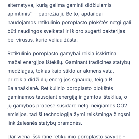
alternatyva, kurią galima gaminti didžiulėmis
apimtimis“, – pabrėžia ji. Be to, apdailoai
naudojamos retikulinio poroplasto plokštės netgi gali
būti naudingos sveikatai ir iš oro sugerti bakterijas
bei virusus, kurie vėliau žūsta.
Retikulinio poroplasto gamybai reikia išskirtinai
mažai energijos išteklių. Gaminant tradicines statybų
medžiagas, tokias kaip stiklo ar akmens vata,
prireikia didžiulių energijos sąnaudų, teigia R.
Balanaškienė. Retikulinio poroplasto plokštės
gaminamos tausojant energiją ir gamtos išteklius, o
jų gamybos procese susidaro netgi neigiamos CO2
emisijos, tad ši technologija žymi reikšmingą žingsnį
link žalesnės statybų pramonės.
Dar viena išskirtinė retikulinio poroplasto savybė –