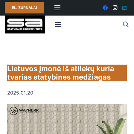
EL. ŽURNALAI
Lietuvos įmonė iš atliekų kuria
tvarias statybines medžiagas
2025.01.20