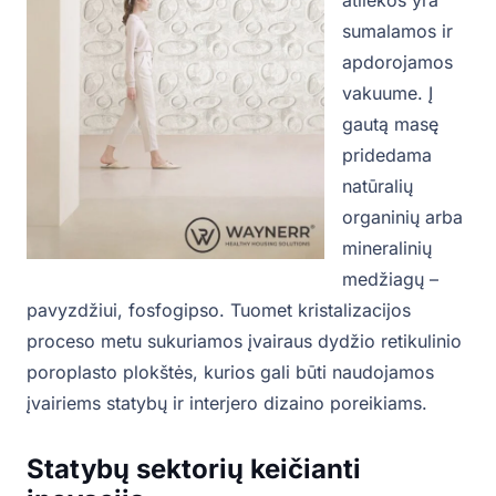
sumalamos ir
apdorojamos
vakuume. Į
gautą masę
pridedama
natūralių
organinių arba
mineralinių
medžiagų –
pavyzdžiui, fosfogipso. Tuomet kristalizacijos
proceso metu sukuriamos įvairaus dydžio retikulinio
poroplasto plokštės, kurios gali būti naudojamos
įvairiems statybų ir interjero dizaino poreikiams.
Statybų sektorių keičianti