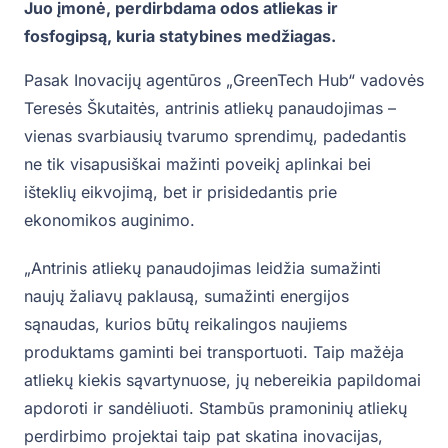
Juo įmonė, perdirbdama odos atliekas ir
fosfogipsą, kuria statybines medžiagas.
Pasak Inovacijų agentūros „GreenTech Hub“ vadovės
Teresės Škutaitės, antrinis atliekų panaudojimas –
vienas svarbiausių tvarumo sprendimų, padedantis
ne tik visapusiškai mažinti poveikį aplinkai bei
išteklių eikvojimą, bet ir prisidedantis prie
ekonomikos auginimo.
„Antrinis atliekų panaudojimas leidžia sumažinti
naujų žaliavų paklausą, sumažinti energijos
sąnaudas, kurios būtų reikalingos naujiems
produktams gaminti bei transportuoti. Taip mažėja
atliekų kiekis sąvartynuose, jų nebereikia papildomai
apdoroti ir sandėliuoti. Stambūs pramoninių atliekų
perdirbimo projektai taip pat skatina inovacijas,