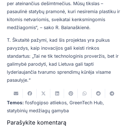
per ateinančius dešimtmečius. Mūsų tikslas –
pasaulinė statybų pramonė, kuri nesiremia plastiku ir
kitomis netvariomis, sveikatai kenksmingomis
medžiagomis“, – sako R. Balanaškienė.
T. Škutaitė pažymi, kad šis projektas yra puikus
pavyzdys, kaip inovacijos gali keisti rinkos
standartus: „Tai ne tik technologinis proveržis, bet ir
galimybė parodyti, kad Lietuva gali tapti
lyderiaujančia tvarumo sprendimų kūrėja visame
pasaulyje.“
Temos:
fosfogipso atliekos
,
GreenTech Hub
,
statybinių medžiagų gamyba
Parašykite komentarą