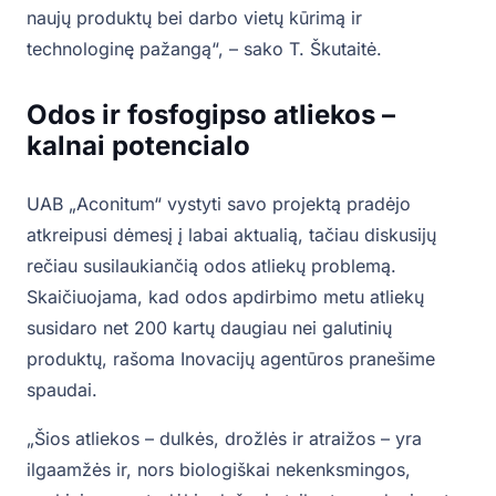
naujų produktų bei darbo vietų kūrimą ir
technologinę pažangą“, – sako T. Škutaitė.
Odos ir fosfogipso atliekos –
kalnai potencialo
UAB „Aconitum“ vystyti savo projektą pradėjo
atkreipusi dėmesį į labai aktualią, tačiau diskusijų
rečiau susilaukiančią odos atliekų problemą.
Skaičiuojama, kad odos apdirbimo metu atliekų
susidaro net 200 kartų daugiau nei galutinių
produktų, rašoma Inovacijų agentūros pranešime
spaudai.
„Šios atliekos – dulkės, drožlės ir atraižos – yra
ilgaamžės ir, nors biologiškai nekenksmingos,