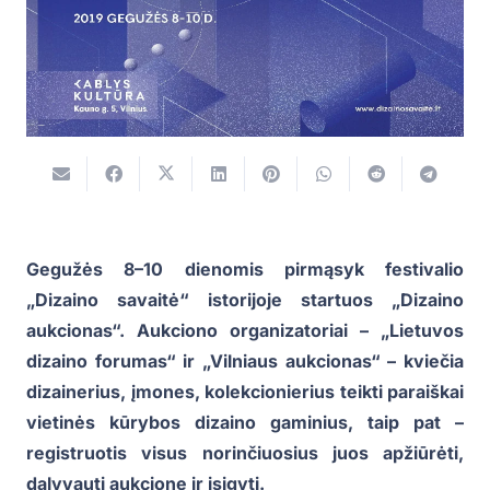
Gegužės 8–10 dienomis pirmąsyk festivalio
„Dizaino savaitė“ istorijoje startuos „Dizaino
aukcionas“. Aukciono organizatoriai – „Lietuvos
dizaino forumas“ ir „Vilniaus aukcionas“ – kviečia
dizainerius, įmones, kolekcionierius teikti paraiškai
vietinės kūrybos dizaino gaminius, taip pat –
registruotis visus norinčiuosius juos apžiūrėti,
dalyvauti aukcione ir įsigyti.