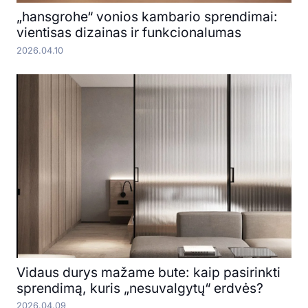
„hansgrohe“ vonios kambario sprendimai:
vientisas dizainas ir funkcionalumas
2026.04.10
Vidaus durys mažame bute: kaip pasirinkti
sprendimą, kuris „nesuvalgytų“ erdvės?
2026.04.09