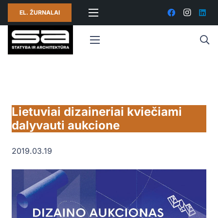
EL. ŽURNALAI
Lietuviai dizaineriai kviečiami
dalyvauti aukcione
2019.03.19