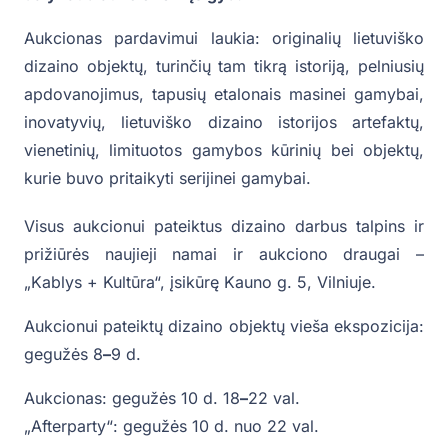
Aukcionas pardavimui laukia: originalių lietuviško
dizaino objektų, turinčių tam tikrą istoriją, pelniusių
apdovanojimus, tapusių etalonais masinei gamybai,
inovatyvių, lietuviško dizaino istorijos artefaktų,
vienetinių, limituotos gamybos kūrinių bei objektų,
kurie buvo pritaikyti serijinei gamybai.
Visus aukcionui pateiktus dizaino darbus talpins ir
prižiūrės naujieji namai ir aukciono draugai –
„Kablys + Kultūra“, įsikūrę Kauno g. 5, Vilniuje.
Aukcionui pateiktų dizaino objektų vieša ekspozicija:
gegužės 8
–
9 d.
Aukcionas: gegužės 10 d. 18
–
22 val.
„Afterparty“: gegužės 10 d. nuo 22 val.