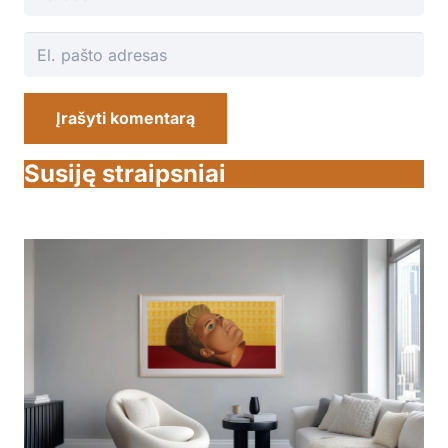
Įrašyti komentarą
Susiję straipsniai