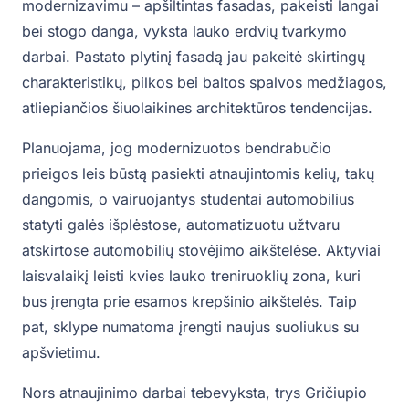
modernizavimu – apšiltintas fasadas, pakeisti langai
bei stogo danga, vyksta lauko erdvių tvarkymo
darbai. Pastato plytinį fasadą jau pakeitė skirtingų
charakteristikų, pilkos bei baltos spalvos medžiagos,
atliepiančios šiuolaikines architektūros tendencijas.
Planuojama, jog modernizuotos bendrabučio
prieigos leis būstą pasiekti atnaujintomis kelių, takų
dangomis, o vairuojantys studentai automobilius
statyti galės išplėstose, automatizuotu užtvaru
atskirtose automobilių stovėjimo aikštelėse. Aktyviai
laisvalaikį leisti kvies lauko treniruoklių zona, kuri
bus įrengta prie esamos krepšinio aikštelės. Taip
pat, sklype numatoma įrengti naujus suoliukus su
apšvietimu.
Nors atnaujinimo darbai tebevyksta, trys Gričiupio