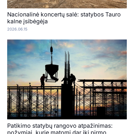
Nacionalinė koncertų salė: statybos Tauro
kalne įsibėgėja
2026.06.15
Patikimo statybų rangovo atpažinimas:
požymiai, kurie matomi dar iki pirmo