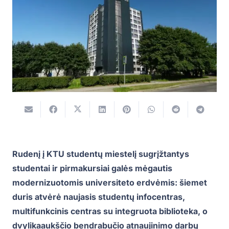
Rudenį į KTU studentų miestelį sugrįžtantys
studentai ir pirmakursiai galės mėgautis
modernizuotomis universiteto erdvėmis: šiemet
duris atvėrė naujasis studentų infocentras,
multifunkcinis centras su integruota biblioteka, o
dvylikaaukščio bendrabučio atnaujinimo darbų