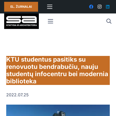
EL. ŽURNALAI
KTU studentus pasitiks su
renovuotu bendrabučiu, nauju
studentų infocentru bei modernia
biblioteka
2022.07.25