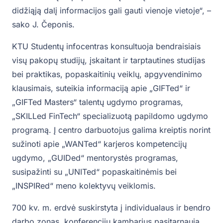
didžiąją dalį informacijos gali gauti vienoje vietoje“, –
sako J. Čeponis.
KTU Studentų infocentras konsultuoja bendraisiais
visų pakopų studijų, įskaitant ir tarptautines studijas
bei praktikas, popaskaitinių veiklų, apgyvendinimo
klausimais, suteikia informaciją apie „GIFTed“ ir
„GIFTed Masters“ talentų ugdymo programas,
„SKILLed FinTech“ specializuotą papildomo ugdymo
programą. Į centro darbuotojus galima kreiptis norint
sužinoti apie „WANTed“ karjeros kompetencijų
ugdymo, „GUIDed“ mentorystės programas,
susipažinti su „UNITed“ popaskaitinėmis bei
„INSPIRed“ meno kolektyvų veiklomis.
700 kv. m. erdvė suskirstyta į individualaus ir bendro
darbo zonas, konferencijų kambarius pasitarnauja