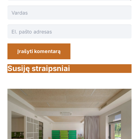
Įrašyti komentarą
Susiję straipsniai