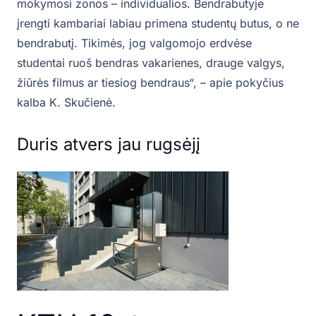
mokymosi zonos – individualios. Bendrabutyje
įrengti kambariai labiau primena studentų butus, o ne
bendrabutį. Tikimės, jog valgomojo erdvėse
studentai ruoš bendras vakarienes, drauge valgys,
žiūrės filmus ar tiesiog bendraus“, – apie pokyčius
kalba K. Skučienė.
Duris atvers jau rugsėjį