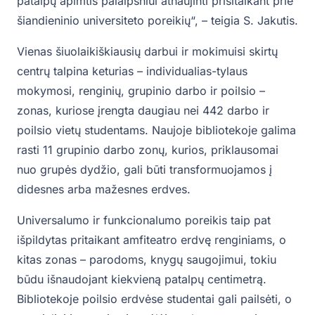
patalpų apimtis palaipsniui atnaujinti prisitaikant prie
šiandieninio universiteto poreikių“, – teigia S. Jakutis.
Vienas šiuolaikiškiausių darbui ir mokimuisi skirtų
centrų talpina keturias – individualias-tylaus
mokymosi, renginių, grupinio darbo ir poilsio –
zonas, kuriose įrengta daugiau nei 442 darbo ir
poilsio vietų studentams. Naujoje bibliotekoje galima
rasti 11 grupinio darbo zonų, kurios, priklausomai
nuo grupės dydžio, gali būti transformuojamos į
didesnes arba mažesnes erdves.
Universalumo ir funkcionalumo poreikis taip pat
išpildytas pritaikant amfiteatro erdvę renginiams, o
kitas zonas – parodoms, knygų saugojimui, tokiu
būdu išnaudojant kiekvieną patalpų centimetrą.
Bibliotekoje poilsio erdvėse studentai gali pailsėti, o