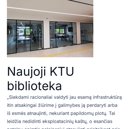
Naujoji KTU
biblioteka
„Siekdami racionaliai valdyti jau esamą infrastruktūrą
itin atsakingai žiūrime į galimybes ją perdaryti arba
iš esmės atnaujinti, nekuriant papildomų plotų. Tai
leidžia nedidinti eksploatacinių kaštų, o esančias