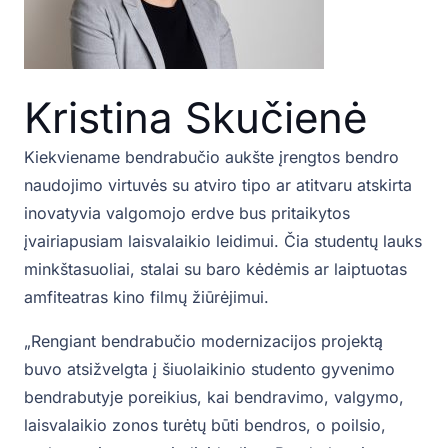
Kristina Skučienė
Kiekviename bendrabučio aukšte įrengtos bendro
naudojimo virtuvės su atviro tipo ar atitvaru atskirta
inovatyvia valgomojo erdve bus pritaikytos
įvairiapusiam laisvalaikio leidimui. Čia studentų lauks
minkštasuoliai, stalai su baro kėdėmis ar laiptuotas
amfiteatras kino filmų žiūrėjimui.
„Rengiant bendrabučio modernizacijos projektą
buvo atsižvelgta į šiuolaikinio studento gyvenimo
bendrabutyje poreikius, kai bendravimo, valgymo,
laisvalaikio zonos turėtų būti bendros, o poilsio,