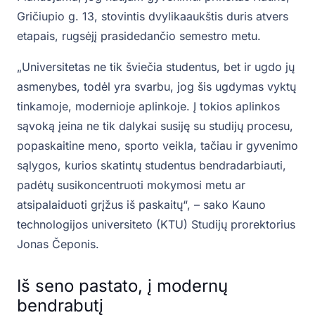
Gričiupio g. 13, stovintis dvylikaaukštis duris atvers
etapais, rugsėjį prasidedančio semestro metu.
„Universitetas ne tik šviečia studentus, bet ir ugdo jų
asmenybes, todėl yra svarbu, jog šis ugdymas vyktų
tinkamoje, modernioje aplinkoje. Į tokios aplinkos
sąvoką įeina ne tik dalykai susiję su studijų procesu,
popaskaitine meno, sporto veikla, tačiau ir gyvenimo
sąlygos, kurios skatintų studentus bendradarbiauti,
padėtų susikoncentruoti mokymosi metu ar
atsipalaiduoti grįžus iš paskaitų“, – sako Kauno
technologijos universiteto (KTU) Studijų prorektorius
Jonas Čeponis.
Iš seno pastato, į modernų
bendrabutį