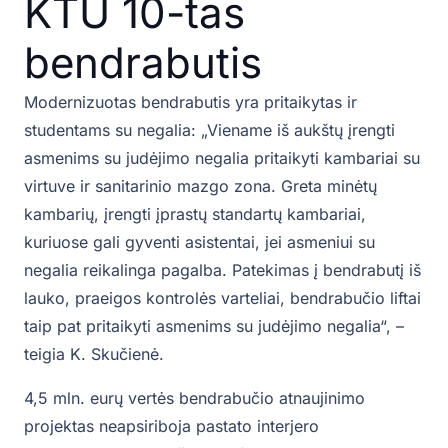
KTU 10-tas
bendrabutis
Modernizuotas bendrabutis yra pritaikytas ir
studentams su negalia: „Viename iš aukštų įrengti
asmenims su judėjimo negalia pritaikyti kambariai su
virtuve ir sanitarinio mazgo zona. Greta minėtų
kambarių, įrengti įprastų standartų kambariai,
kuriuose gali gyventi asistentai, jei asmeniui su
negalia reikalinga pagalba. Patekimas į bendrabutį iš
lauko, praeigos kontrolės varteliai, bendrabučio liftai
taip pat pritaikyti asmenims su judėjimo negalia“, –
teigia K. Skučienė.
4,5 mln. eurų vertės bendrabučio atnaujinimo
projektas neapsiriboja pastato interjero