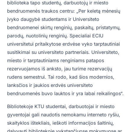
biblioteka tapo studentų, darbuotojų ir miesto
bendruomenės traukos centru: „Per keletą mėnesių
įvyko daugybė studentams ir Universiteto
bendruomenei skirtų renginių, paskaitų, pristatymų,
parodų, nuotolinių renginių. Specialiai ECIU
universitetui pritaikytose erdvėse vyko tarptautiniai
susitikimai su universiteto partneriais. Universiteto,
miesto ir tarptautiniams renginiams patapos
rezervuojamos iš anksto, jau turime rezervacijų
rudens semestrui. Tai rodo, kad šios modernios,
lanksčios ir jaukios erdvės universiteto
bendruomenės buvo lauktos ir yra labai reikalingos“.
Bibliotekoje KTU studentai, darbuotojai ir miesto
gyventojai gali naudotis nemokamu interneto ryšiu,
skaityklos ištekliais, ieškoti informacijos šaltinių,
dalyvauti bibliotekoje vykstančiuose mokymuose ar