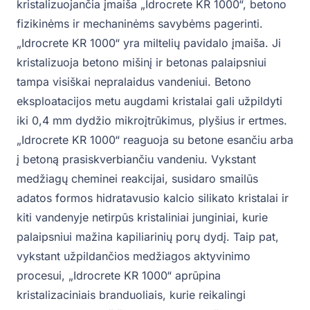
kristalizuojančia įmaiša „Idrocrete KR 1000“, betono
fizikinėms ir mechaninėms savybėms pagerinti.
„Idrocrete KR 1000“ yra miltelių pavidalo įmaiša. Ji
kristalizuoja betono mišinį ir betonas palaipsniui
tampa visiškai nepralaidus vandeniui. Betono
eksploatacijos metu augdami kristalai gali užpildyti
iki 0,4 mm dydžio mikroįtrūkimus, plyšius ir ertmes.
„Idrocrete KR 1000“ reaguoja su betone esančiu arba
į betoną prasiskverbiančiu vandeniu. Vykstant
medžiagų cheminei reakcijai, susidaro smailūs
adatos formos hidratavusio kalcio silikato kristalai ir
kiti vandenyje netirpūs kristaliniai junginiai, kurie
palaipsniui mažina kapiliarinių porų dydį. Taip pat,
vykstant užpildančios medžiagos aktyvinimo
procesui, „Idrocrete KR 1000“ aprūpina
kristalizaciniais branduoliais, kurie reikalingi