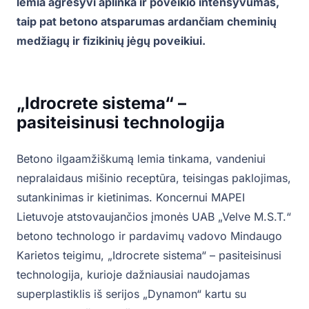
lemia agresyvi aplinka ir poveikio intensyvumas,
taip pat betono atsparumas ardančiam cheminių
medžiagų ir fizikinių jėgų poveikiui.
„Idrocrete sistema“ –
pasiteisinusi technologija
Betono ilgaamžiškumą lemia tinkama, vandeniui
nepralaidaus mišinio receptūra, teisingas paklojimas,
sutankinimas ir kietinimas. Koncernui MAPEI
Lietuvoje atstovaujančios įmonės UAB „Velve M.S.T.“
betono technologo ir pardavimų vadovo Mindaugo
Karietos teigimu, „Idrocrete sistema“ – pasiteisinusi
technologija, kurioje dažniausiai naudojamas
superplastiklis iš serijos „Dynamon“ kartu su