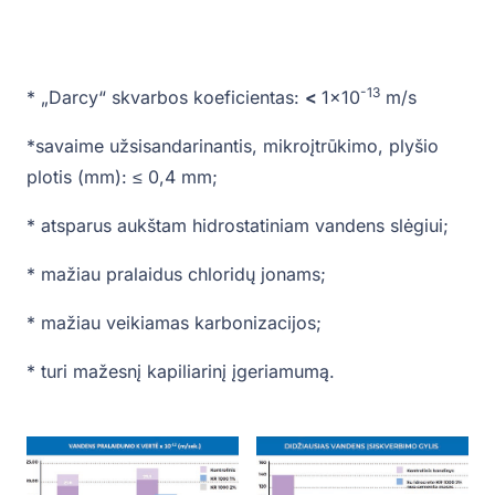
-13
* „Darcy“ skvarbos koeficientas:
<
1×10
m/s
*savaime užsisandarinantis, mikroįtrūkimo, plyšio
plotis (mm): ≤ 0,4 mm;
* atsparus aukštam hidrostatiniam vandens slėgiui;
* mažiau pralaidus chloridų jonams;
* mažiau veikiamas karbonizacijos;
* turi mažesnį kapiliarinį įgeriamumą.