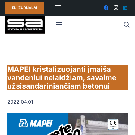
EL. ŽURNALAI
MAPEI kristalizuojanti įmaiša
vandeniui nelaidžiam, savaime
užsisandariniančiam betonui
2022.04.01