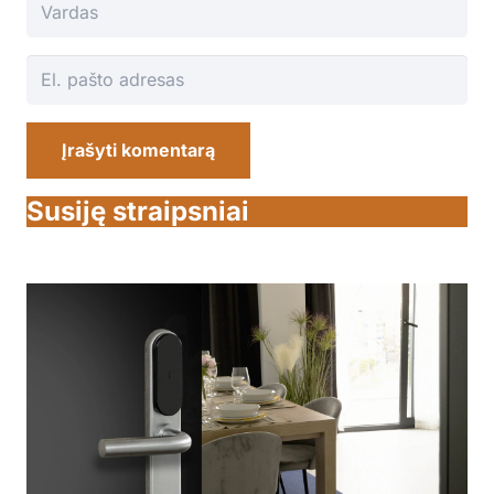
Įrašyti komentarą
Susiję straipsniai