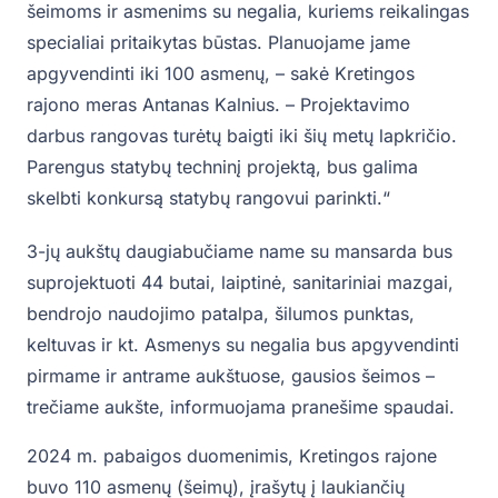
šeimoms ir asmenims su negalia, kuriems reikalingas
specialiai pritaikytas būstas. Planuojame jame
apgyvendinti iki 100 asmenų, – sakė Kretingos
rajono meras Antanas Kalnius. – Projektavimo
darbus rangovas turėtų baigti iki šių metų lapkričio.
Parengus statybų techninį projektą, bus galima
skelbti konkursą statybų rangovui parinkti.“
3-jų aukštų daugiabučiame name su mansarda bus
suprojektuoti 44 butai, laiptinė, sanitariniai mazgai,
bendrojo naudojimo patalpa, šilumos punktas,
keltuvas ir kt. Asmenys su negalia bus apgyvendinti
pirmame ir antrame aukštuose, gausios šeimos –
trečiame aukšte, informuojama pranešime spaudai.
2024 m. pabaigos duomenimis, Kretingos rajone
buvo 110 asmenų (šeimų), įrašytų į laukiančių