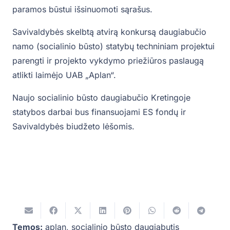
paramos būstui išsinuomoti sąrašus.
Savivaldybės skelbtą atvirą konkursą daugiabučio
namo (socialinio būsto) statybų techniniam projektui
parengti ir projekto vykdymo priežiūros paslaugą
atlikti laimėjo UAB „Aplan“.
Naujo socialinio būsto daugiabučio Kretingoje
statybos darbai bus finansuojami ES fondų ir
Savivaldybės biudžeto lėšomis.
Temos:
aplan
,
socialinio būsto daugiabutis