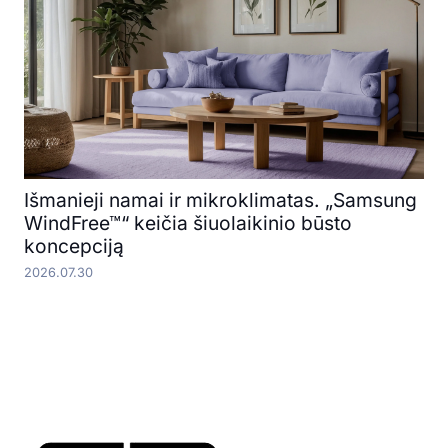
Išmanieji namai ir mikroklimatas. „Samsung
WindFree™“ keičia šiuolaikinio būsto
koncepciją
2026.07.30