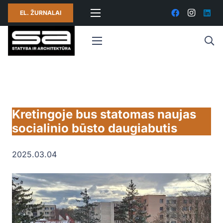
EL. ŽURNALAI
Kretingoje bus statomas naujas
socialinio būsto daugiabutis
2025.03.04