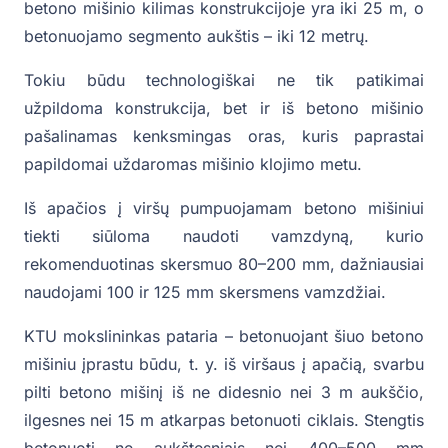
betono mišinio kilimas konstrukcijoje yra iki 25 m, o
betonuojamo segmento aukštis – iki 12 metrų.
Tokiu būdu technologiškai ne tik patikimai
užpildoma konstrukcija, bet ir iš betono mišinio
pašalinamas kenksmingas oras, kuris paprastai
papildomai uždaromas mišinio klojimo metu.
Iš apačios į viršų pumpuojamam betono mišiniui
tiekti siūloma naudoti vamzdyną, kurio
rekomenduotinas skersmuo 80–200 mm, dažniausiai
naudojami 100 ir 125 mm skersmens vamzdžiai.
KTU mokslininkas pataria – betonuojant šiuo betono
mišiniu įprastu būdu, t. y. iš viršaus į apačią, svarbu
pilti betono mišinį iš ne didesnio nei 3 m aukščio,
ilgesnes nei 15 m atkarpas betonuoti ciklais. Stengtis
betonuoti ne aukštesniais nei 400–500 mm