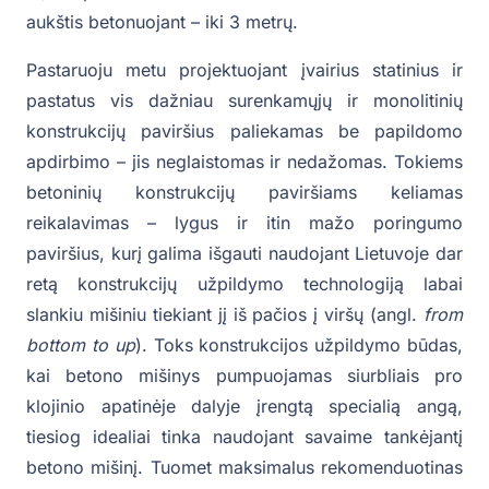
aukštis betonuojant – iki 3 metrų.
Pastaruoju metu projektuojant įvairius statinius ir
pastatus vis dažniau surenkamųjų ir monolitinių
konstrukcijų paviršius paliekamas be papildomo
apdirbimo – jis neglaistomas ir nedažomas. Tokiems
betoninių konstrukcijų paviršiams keliamas
reikalavimas – lygus ir itin mažo poringumo
paviršius, kurį galima išgauti naudojant Lietuvoje dar
retą konstrukcijų užpildymo technologiją labai
slankiu mišiniu tiekiant jį iš pačios į viršų (angl.
from
bottom to up
). Toks konstrukcijos užpildymo būdas,
kai betono mišinys pumpuojamas siurbliais pro
klojinio apatinėje dalyje įrengtą specialią angą,
tiesiog idealiai tinka naudojant savaime tankėjantį
betono mišinį. Tuomet maksimalus rekomenduotinas