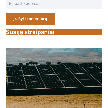
Įrašyti komentarą
Susiję straipsniai