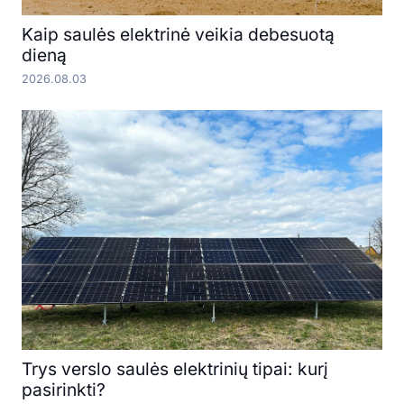
Kaip saulės elektrinė veikia debesuotą
dieną
2026.08.03
Trys verslo saulės elektrinių tipai: kurį
pasirinkti?