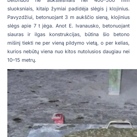
sluoksniais, kitaip žymiai padidėja slėgis į klojinius.
Pavyzdžiui, betonuojant 3 m aukščio sieną, klojinius
slėgs apie 7 t jėga. Anot E. Ivanausko, betonuojant
siauras ir ilgas konstrukcijas, būtina šio betono
mišinį tiekti ne per vieną pildymo vietą, o per kelias,
kurios nebūtų viena nuo kitos nutolusios daugiau nei
10–15 metrų.