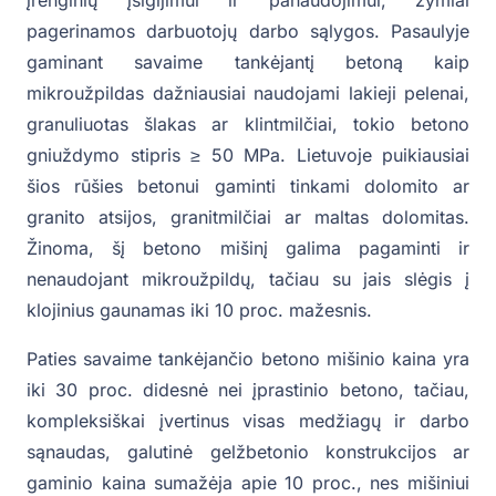
pagerinamos darbuotojų darbo sąlygos. Pasaulyje
gaminant savaime tankėjantį betoną kaip
mikroužpildas dažniausiai naudojami lakieji pelenai,
granuliuotas šlakas ar klintmilčiai, tokio betono
gniuždymo stipris ≥ 50 MPa. Lietuvoje puikiausiai
šios rūšies betonui gaminti tinkami dolomito ar
granito atsijos, granitmilčiai ar maltas dolomitas.
Žinoma, šį betono mišinį galima pagaminti ir
nenaudojant mikroužpildų, tačiau su jais slėgis į
klojinius gaunamas iki 10 proc. mažesnis.
Paties savaime tankėjančio betono mišinio kaina yra
iki 30 proc. didesnė nei įprastinio betono, tačiau,
kompleksiškai įvertinus visas medžiagų ir darbo
sąnaudas, galutinė gelžbetonio konstrukcijos ar
gaminio kaina sumažėja apie 10 proc., nes mišiniui