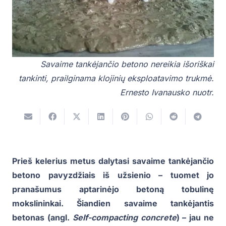
Savaime tankėjančio betono nereikia išoriškai
tankinti, prailginama klojinių eksploatavimo trukmė.
Ernesto Ivanausko nuotr.
Prieš kelerius metus dalytasi savaime tankėjančio
betono pavyzdžiais iš užsienio – tuomet jo
pranašumus aptarinėjo betoną tobulinę
mokslininkai. Šiandien savaime tankėjantis
betonas (angl.
Self-compacting concrete
) – jau ne