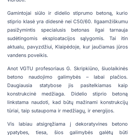
Gamintojai siūlo ir didelio stiprumo betoną, kurio
stiprio klasė yra didesnė nei C50/60. Ilgaamžiškumu
pasižymintis specialusis betonas ilgai tarnauja
sudėtingomis eksploatacijos sąlygomis. Tai itin
aktualu, pavyzdžiui, Klaipėdoje, kur jaučiamas jūros
vandens poveikis.
Anot VGTU profesoriaus G. Skripkiūno, šiuolaikinės
betono naudojimo galimybės – labai plačios.
Daugiausia statybose jis pasitelkiamas kaip
konstrukcinė medžiaga. Didelio stiprio betoną
linkstama naudoti, kad būtų mažinami konstrukcijų
tūriai, taip sutaupoma ir medžiagų, ir energijos.
Vis labiau atsigręžiama į dekoratyvines betono
ypatybes, tiesa, šios galimybės galėtų būti