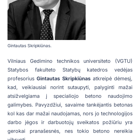
Gintautas Skripkiūnas.
Vilniaus Gedimino technikos universiteto (VGTU)
Statybos fakulteto Statybų katedros vedėjas
profesorius
Gintautas Skripkiūnas
atkreipė dėmesį,
kad, veikiausiai norint sutaupyti, palyginti mažai
atsižvelgiama į specialiojo betono naudojimo
galimybes. Pavyzdžiui, savaime tankėjantis betonas
kol kas dar mažai naudojamas, nors jo technologijos
darbo jėgos ir darbuotojų sveikatos požiūriu yra
gerokai pranašesnės, nes tokio betono nereikia
vibruoti.