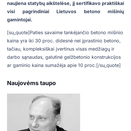
naujiena statybų aikštelėse, jį sertifikavo praktiškai
visi pagrindiniai Lietuvos betono mišinių
gamintojai.
[su_quote]Paties savaime tankėjančio betono mišinio
kaina yra iki 30 proc. didesnė nei įprastinio betono,
tačiau, kompleksiškai įvertinus visas medžiagų ir
darbo sąnaudas, galutinė gelžbetonio konstrukcijos
ar gaminio kaina sumažėja apie 10 proc.[/su_quote]
Naujovėms taupo