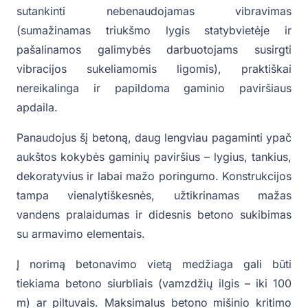
sutankinti nebenaudojamas vibravimas
(sumažinamas triukšmo lygis statybvietėje ir
pašalinamos galimybės darbuotojams susirgti
vibracijos sukeliamomis ligomis), praktiškai
nereikalinga ir papildoma gaminio paviršiaus
apdaila.
Panaudojus šį betoną, daug lengviau pagaminti ypač
aukštos kokybės gaminių paviršius – lygius, tankius,
dekoratyvius ir labai mažo poringumo. Konstrukcijos
tampa vienalytiškesnės, užtikrinamas mažas
vandens pralaidumas ir didesnis betono sukibimas
su armavimo elementais.
Į norimą betonavimo vietą medžiaga gali būti
tiekiama betono siurbliais (vamzdžių ilgis – iki 100
m) ar piltuvais. Maksimalus betono mišinio kritimo