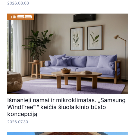
2026.08.03
Išmanieji namai ir mikroklimatas. „Samsung
WindFree™“ keičia šiuolaikinio būsto
koncepciją
2026.07.30