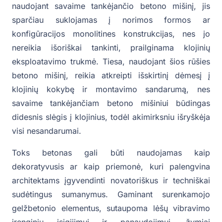
naudojant savaime tankėjančio betono mišinį, jis
sparčiau suklojamas į norimos formos ar
konfigūracijos monolitines konstrukcijas, nes jo
nereikia išoriškai tankinti, prailginama klojinių
eksploatavimo trukmė. Tiesa, naudojant šios rūšies
betono mišinį, reikia atkreipti išskirtinį dėmesį į
klojinių kokybę ir montavimo sandarumą, nes
savaime tankėjančiam betono mišiniui būdingas
didesnis slėgis į klojinius, todėl akimirksniu išryškėja
visi nesandarumai.
Toks betonas gali būti naudojamas kaip
dekoratyvusis ar kaip priemonė, kuri palengvina
architektams įgyvendinti novatoriškus ir techniškai
sudėtingus sumanymus. Gaminant surenkamojo
gelžbetonio elementus, sutaupoma lėšų vibravimo
įrenginių įsigijimui ir panaudojimui, žymiai