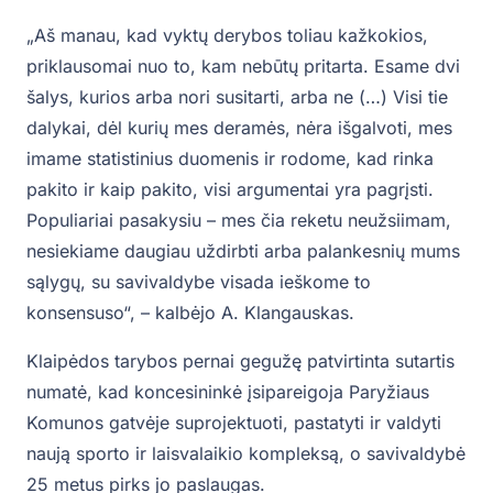
„Aš manau, kad vyktų derybos toliau kažkokios,
priklausomai nuo to, kam nebūtų pritarta. Esame dvi
šalys, kurios arba nori susitarti, arba ne (…) Visi tie
dalykai, dėl kurių mes deramės, nėra išgalvoti, mes
imame statistinius duomenis ir rodome, kad rinka
pakito ir kaip pakito, visi argumentai yra pagrįsti.
Populiariai pasakysiu – mes čia reketu neužsiimam,
nesiekiame daugiau uždirbti arba palankesnių mums
sąlygų, su savivaldybe visada ieškome to
konsensuso“, – kalbėjo A. Klangauskas.
Klaipėdos tarybos pernai gegužę patvirtinta sutartis
numatė, kad koncesininkė įsipareigoja Paryžiaus
Komunos gatvėje suprojektuoti, pastatyti ir valdyti
naują sporto ir laisvalaikio kompleksą, o savivaldybė
25 metus pirks jo paslaugas.