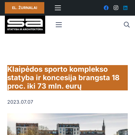
EL. ŽURNALAI
Klaipėdos sporto komplekso
statyba ir koncesija brangsta 18
proc. iki 73 mln. eurų
2023.07.07