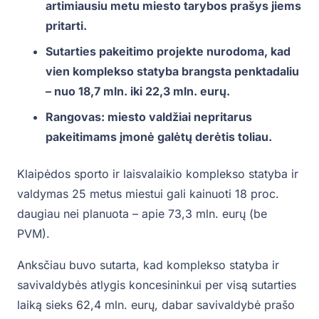
artimiausiu metu miesto tarybos prašys jiems
pritarti.
Sutarties pakeitimo projekte nurodoma, kad
vien komplekso statyba brangsta penktadaliu
– nuo 18,7 mln. iki 22,3 mln. eurų.
Rangovas: miesto valdžiai nepritarus
pakeitimams įmonė galėtų derėtis toliau.
Klaipėdos sporto ir laisvalaikio komplekso statyba ir
valdymas 25 metus miestui gali kainuoti 18 proc.
daugiau nei planuota – apie 73,3 mln. eurų (be
PVM).
Anksčiau buvo sutarta, kad komplekso statyba ir
savivaldybės atlygis koncesininkui per visą sutarties
laiką sieks 62,4 mln. eurų, dabar savivaldybė prašo