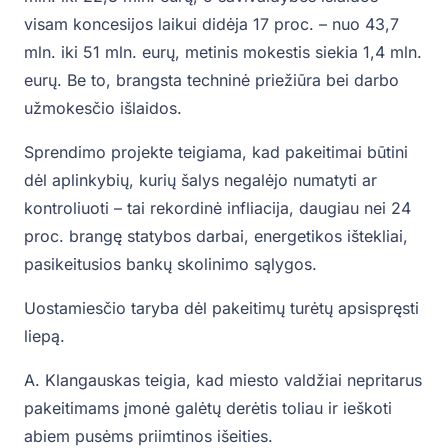
visam koncesijos laikui didėja 17 proc. – nuo 43,7
mln. iki 51 mln. eurų, metinis mokestis siekia 1,4 mln.
eurų. Be to, brangsta techninė priežiūra bei darbo
užmokesčio išlaidos.
Sprendimo projekte teigiama, kad pakeitimai būtini
dėl aplinkybių, kurių šalys negalėjo numatyti ar
kontroliuoti – tai rekordinė infliacija, daugiau nei 24
proc. brangę statybos darbai, energetikos ištekliai,
pasikeitusios bankų skolinimo sąlygos.
Uostamiesčio taryba dėl pakeitimų turėtų apsispręsti
liepą.
A. Klangauskas teigia, kad miesto valdžiai nepritarus
pakeitimams įmonė galėtų derėtis toliau ir ieškoti
abiem pusėms priimtinos išeities.