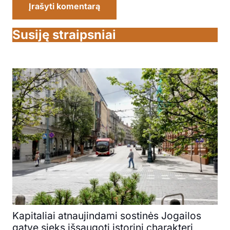
Įrašyti komentarą
Susiję straipsniai
Kapitaliai atnaujindami sostinės Jogailos
gatvę sieks išsaugoti istorinį charakterį