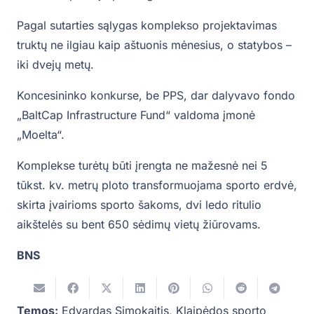
Pagal sutarties sąlygas komplekso projektavimas
truktų ne ilgiau kaip aštuonis mėnesius, o statybos –
iki dvejų metų.
Koncesininko konkurse, be PPS, dar dalyvavo fondo
„BaltCap Infrastructure Fund“ valdoma įmonė
„Moelta“.
Komplekse turėtų būti įrengta ne mažesnė nei 5
tūkst. kv. metrų ploto transformuojama sporto erdvė,
skirta įvairioms sporto šakoms, dvi ledo ritulio
aikštelės su bent 650 sėdimų vietų žiūrovams.
BNS
Temos:
Edvardas Simokaitis
,
Klaipėdos sporto