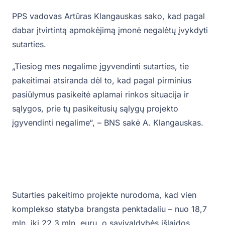
PPS vadovas Artūras Klangauskas sako, kad pagal
dabar įtvirtintą apmokėjimą įmonė negalėtų įvykdyti
sutarties.
„Tiesiog mes negalime įgyvendinti sutarties, tie
pakeitimai atsiranda dėl to, kad pagal pirminius
pasiūlymus pasikeitė aplamai rinkos situacija ir
sąlygos, prie tų pasikeitusių sąlygų projekto
įgyvendinti negalime“, – BNS sakė A. Klangauskas.
Sutarties pakeitimo projekte nurodoma, kad vien
komplekso statyba brangsta penktadaliu – nuo 18,7
mln. iki 22,3 mln. eurų, o savivaldybės išlaidos