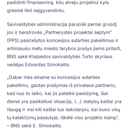
padidinti finansavimą, kitu atveju projektui kyla
grėsmė likti neįgyvendintu.
Savivaldybės administracija paruošė pernai gruodį
jos ir bendrovės „Partnerystės projektai septyni“
(PPS) pasirašytos koncesijos sutarties pakeitimus ir
artimiausiu metu miesto tarybos prašys jiems pritarti,
BNS sakė Klaipėdos savivaldybės Turto skyriaus
vedėjas Edvardas Simokaitis.
„Dabar mes einame su koncesijos sutarties
pakeitimu, gautas prašymas iš privataus partnerio,
kad nuo to laiko, kai jis pateikė pasiūlymą, šiai
dienai yra pasikeitusi situacija, (…) statybų kaštai yra
išaugę ir visi kiti kaštai tuo laikotarpiu, kai buvo visų
tų kataklizmų pasaulyje, iškėlė viso projekto kainą“,
– BNS sakė E. Simokaitis.