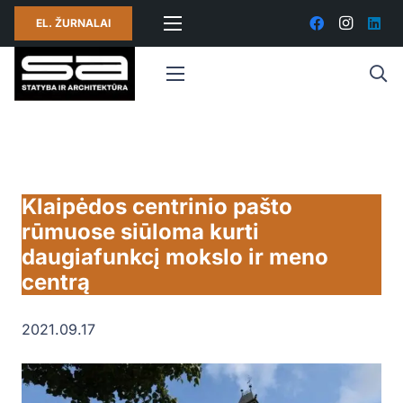
EL. ŽURNALAI
Klaipėdos centrinio pašto
rūmuose siūloma kurti
daugiafunkcį mokslo ir meno
centrą
2021.09.17