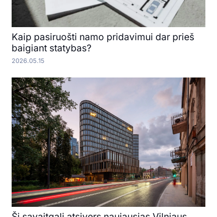
Kaip pasiruošti namo pridavimui dar prieš
baigiant statybas?
2026.05.15
Šį savaitgalį atsivers naujausias Vilniaus