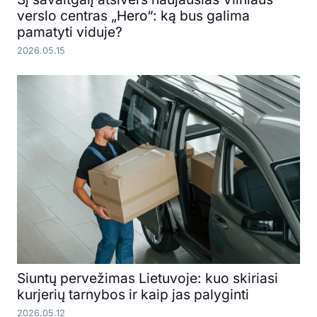
verslo centras „Hero“: ką bus galima
pamatyti viduje?
2026.05.15
Siuntų pervežimas Lietuvoje: kuo skiriasi
kurjerių tarnybos ir kaip jas palyginti
2026.05.12