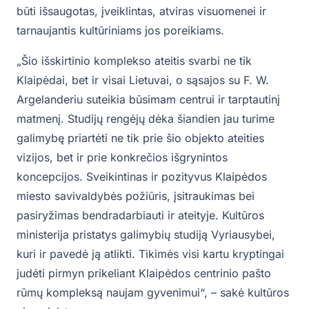
būti išsaugotas, įveiklintas, atviras visuomenei ir
tarnaujantis kultūriniams jos poreikiams.
„Šio išskirtinio komplekso ateitis svarbi ne tik
Klaipėdai, bet ir visai Lietuvai, o sąsajos su F. W.
Argelanderiu suteikia būsimam centrui ir tarptautinį
matmenį. Studijų rengėjų dėka šiandien jau turime
galimybę priartėti ne tik prie šio objekto ateities
vizijos, bet ir prie konkrečios išgrynintos
koncepcijos. Sveikintinas ir pozityvus Klaipėdos
miesto savivaldybės požiūris, įsitraukimas bei
pasiryžimas bendradarbiauti ir ateityje. Kultūros
ministerija pristatys galimybių studiją Vyriausybei,
kuri ir pavedė ją atlikti. Tikimės visi kartu kryptingai
judėti pirmyn prikeliant Klaipėdos centrinio pašto
rūmų kompleksą naujam gyvenimui“, – sakė kultūros