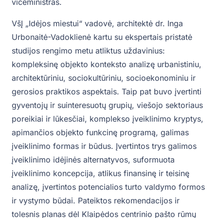
viceministras.
VšĮ „Idėjos miestui“ vadovė, architektė dr. Inga
Urbonaitė-Vadoklienė kartu su ekspertais pristatė
studijos rengimo metu atliktus uždavinius:
kompleksinę objekto konteksto analizę urbanistiniu,
architektūriniu, sociokultūriniu, socioekonominiu ir
gerosios praktikos aspektais. Taip pat buvo įvertinti
gyventojų ir suinteresuotų grupių, viešojo sektoriaus
poreikiai ir lūkesčiai, komplekso įveiklinimo kryptys,
apimančios objekto funkcinę programą, galimas
įveiklinimo formas ir būdus. Įvertintos trys galimos
įveiklinimo idėjinės alternatyvos, suformuota
įveiklinimo koncepcija, atlikus finansinę ir teisinę
analizę, įvertintos potencialios turto valdymo formos
ir vystymo būdai. Pateiktos rekomendacijos ir
tolesnis planas dėl Klaipėdos centrinio pašto rūmų