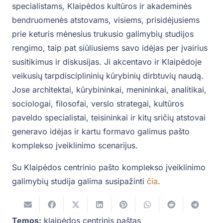
specialistams, Klaipėdos kultūros ir akademinės
bendruomenės atstovams, visiems, prisidėjusiems
prie keturis mėnesius trukusio galimybių studijos
rengimo, taip pat siūliusiems savo idėjas per įvairius
susitikimus ir diskusijas. Ji akcentavo ir Klaipėdoje
veikusių tarpdisciplininių kūrybinių dirbtuvių naudą.
Jose architektai, kūrybininkai, menininkai, analitikai,
sociologai, filosofai, verslo strategai, kultūros
paveldo specialistai, teisininkai ir kitų sričių atstovai
generavo idėjas ir kartu formavo galimus pašto
komplekso įveiklinimo scenarijus.
Su Klaipėdos centrinio pašto komplekso įveiklinimo
galimybių studija galima susipažinti
čia
.
Temos:
klaipėdos centrinis paštas