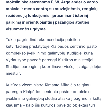
mokslininko astronomo F. W. Argelanderio vardo
mokslo ir meno centrą su muziejinėmis, renginių,
rezidencijų funkcijomis, įprasminant istorinį
palikimą ir orientuojantis į pažangios ateities
visuomenės ugdymą.
Tokia pagrindinė rekomendacija pateikta
ketvirtadienį pristatytoje Klaipėdos centrinio pašto
komplekso įveiklinimo galimybių studijoje, kurią
Vyriausybė pavedė parengti Kultūros ministerijai.
Studijos parengimą koordinavo viešoji įstaiga „Idėjos
miestui“.
Kultūros viceministro Rimanto Mikaičio teigimu,
parengta Klaipėdos centrinio pašto komplekso
įveiklinimo galimybių studija atsako į pagrindinį keltą
klausimą – kaip šis kultūros paveldo objektas turi