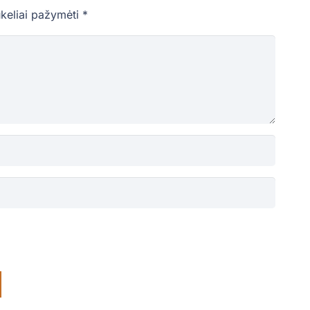
ukeliai pažymėti
*