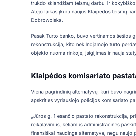
trukdo sklandžiam teismų darbui ir kokybišk
Atėjo laikas įkurti naujus Klaipėdos teismų n
Dobrowolska.
Pasak Turto banko, buvo vertinamos šešios g
rekonstrukcija, kito nekilnojamojo turto perdav
objekto nuoma rinkoje, įsigijimas ir nauja stat
Klaipėdos komisariato pastat
Viena pagrindinių alternatyvų, kuri buvo nag
apskrities vyriausiojo policijos komisariato pa
„Jūros g. 1 esančio pastato rekonstrukcija, pr
reikalavimus, keliamus administracinės paskir
finansiškai naudinga alternatyva, negu naujo p