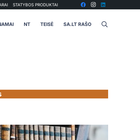
ARAI
STATYBOS PRODUKTAI
NAMAI
NT
TEISĖ
SA.LT RAŠO
s