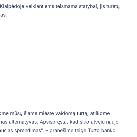
 Klaipėdoje veikiantiems teismams statybai, jis turėtų
kas.
nome mūsų šiame mieste valdomą turtą, atlikome
mas alternatyvas. Apsispręsta, kad šiuo atveju naujo
viausias sprendimas“, – pranešime teigė Turto banko