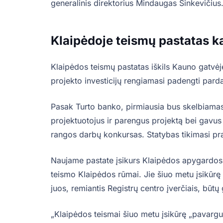
generalinis direktorius Mindaugas Sinkevičiu
Klaipėdoje teismų pastatas k
Klaipėdos teismų pastatas iškils Kauno gatvėj
projekto investicijų rengiamasi padengti par
Pasak Turto banko, pirmiausia bus skelbiamas
projektuotojus ir parengus projektą bei gavus
rangos darbų konkursas. Statybas tikimasi pr
Naujame pastate įsikurs Klaipėdos apygardos
teismo Klaipėdos rūmai. Jie šiuo metu įsikūrę
juos, remiantis Registrų centro įverčiais, būtų
„Klaipėdos teismai šiuo metu įsikūrę „pavargus