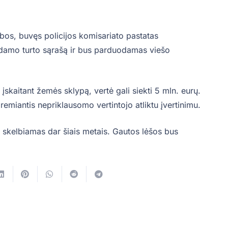
bos, buvęs policijos komisariato pastatas
odamo turto sąrašą ir bus parduodamas viešo
 įskaitant žemės sklypą, vertė gali siekti 5 mln. eurų.
emiantis nepriklausomo vertintojo atliktu įvertinimu.
i skelbiamas dar šiais metais. Gautos lėšos bus