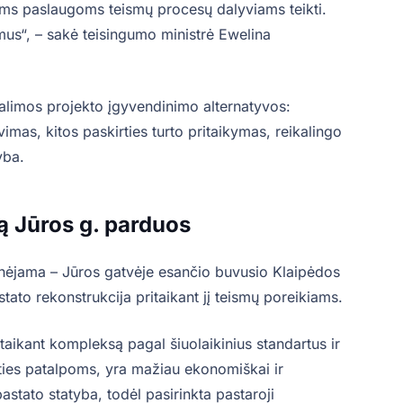
oms paslaugoms teismų procesų dalyviams teikti.
amus“, – sakė teisingumo ministrė Ewelina
alimos projekto įgyvendinimo alternatyvos:
imas, kitos paskirties turto pritaikymas, reikalingo
yba.
ą Jūros g. parduos
rinėjama – Jūros gatvėje esančio buvusio Klaipėdos
stato rekonstrukcija pritaikant jį teismų poreikiams.
itaikant kompleksą pagal šiuolaikinius standartus ir
ties patalpoms, yra mažiau ekonomiškai ir
astato statyba, todėl pasirinkta pastaroji