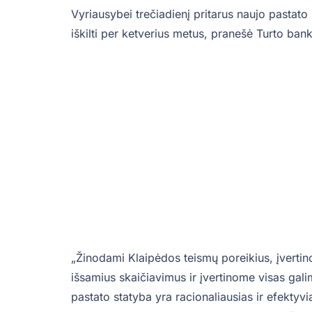
Vyriausybei trečiadienį pritarus naujo pastato
iškilti per ketverius metus, pranešė Turto ban
„Žinodami Klaipėdos teismų poreikius, įverti
išsamius skaičiavimus ir įvertinome visas gali
pastato statyba yra racionaliausias ir efekty