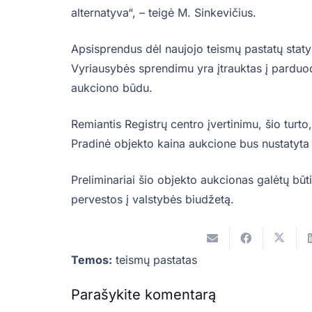
alternatyva“, – teigė M. Sinkevičius.
Apsisprendus dėl naujojo teismų pastatų staty
Vyriausybės sprendimu yra įtrauktas į pardu
aukciono būdu.
Remiantis Registrų centro įvertinimu, šio turto,
Pradinė objekto kaina aukcione bus nustatyta r
Preliminariai šio objekto aukcionas galėtų būt
pervestos į valstybės biudžetą.
Temos:
teismų pastatas
Parašykite komentarą