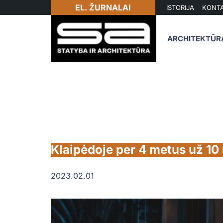
EL. ŽURNALAI
ISTORIJA
KONTA
ARCHITEKTŪR
Klaipėdoje per 4 metus už 10 
2023.02.01