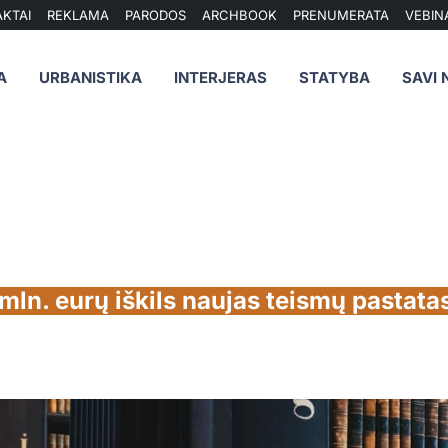
KTAI
REKLAMA
PARODOS
ARCHBOOK
PRENUMERATA
VEBIN
A
URBANISTIKA
INTERJERAS
STATYBA
SAVI 
mln. eurų iškils naujas teismų pastata