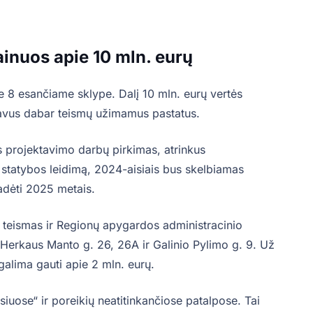
s.
ainuos apie 10 mln. eurų
e 8 esančiame sklype. Dalį 10 mln. eurų vertės
davus dabar teismų užimamus pastatus.
 projektavimo darbų pirkimas, atrinkus
 statybos leidimą, 2024-aisiais bus skelbiamas
adėti 2025 metais.
 teismas ir Regionų apygardos administracinio
 Herkaus Manto g. 26, 26A ir Galinio Pylimo g. 9. Už
 galima gauti apie 2 mln. eurų.
iuose“ ir poreikių neatitinkančiose patalpose. Tai