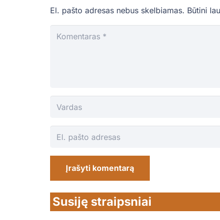
El. pašto adresas nebus skelbiamas.
Būtini la
Įrašyti komentarą
Susiję straipsniai