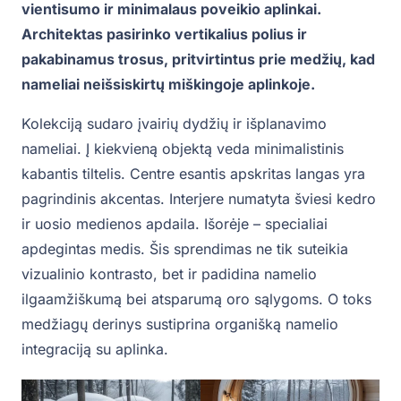
vientisumo ir minimalaus poveikio aplinkai.
Architektas pasirinko vertikalius polius ir
pakabinamus trosus, pritvirtintus prie medžių, kad
nameliai neišsiskirtų miškingoje aplinkoje.
Kolekciją sudaro įvairių dydžių ir išplanavimo
nameliai. Į kiekvieną objektą veda minimalistinis
kabantis tiltelis. Centre esantis apskritas langas yra
pagrindinis akcentas. Interjere numatyta šviesi kedro
ir uosio medienos apdaila. Išorėje – specialiai
apdegintas medis. Šis sprendimas ne tik suteikia
vizualinio kontrasto, bet ir padidina namelio
ilgaamžiškumą bei atsparumą oro sąlygoms. O toks
medžiagų derinys sustiprina organišką namelio
integraciją su aplinka.