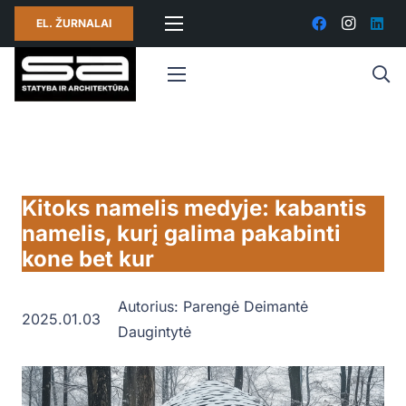
EL. ŽURNALAI
Kitoks namelis medyje: kabantis
namelis, kurį galima pakabinti
kone bet kur
Autorius:
Parengė Deimantė
2025.01.03
Daugintytė