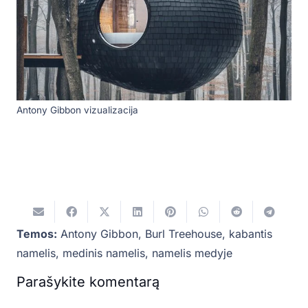
Antony Gibbon vizualizacija
Temos:
Antony Gibbon
,
Burl Treehouse
,
kabantis
namelis
,
medinis namelis
,
namelis medyje
Parašykite komentarą