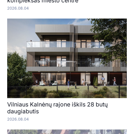
kompleksas miesto centre
2026.08.04
Vilniaus Kalnėnų rajone iškils 28 butų
daugiabutis
2026.08.04