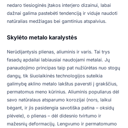
nedaro tiesioginės įtakos interjero dizainui, labai
dažnai galima pastebėti tendenciją ir viduje naudoti
natūralias medžiagas bei gamtinius atspalvius.
Skylėto metalo karalystės
Nerūdijantysis plienas, aliuminis ir varis. Tai trys
fasadų apdailai labiausiai naudojami metalai. Jų
panaudojimo principas taip pat nužiūrėtas nuo stogų
dangų, tik šiuolaikinės technologijos suteikia
galimybę aklino metalo lakštus paversti į grakščius,
permatomus meno kūrinius. Aliuminis populiarus dėl
savo natūralaus atsparumo korozijai (nors, laikui
bėgant, ir jis pasidengia savotiška patina – oksidų
plėvele), o plienas – dėl didesnio tvirtumo ir
mažesnių deformacijų. Lengvumo ir permatomumo