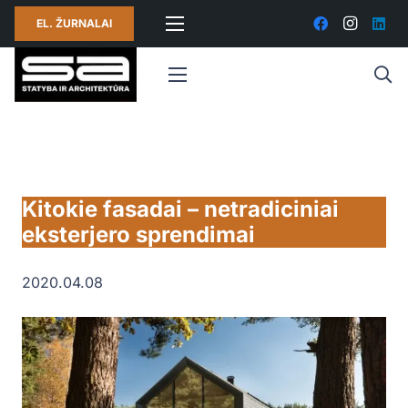
EL. ŽURNALAI
Kitokie fasadai – netradiciniai
eksterjero sprendimai
2020.04.08