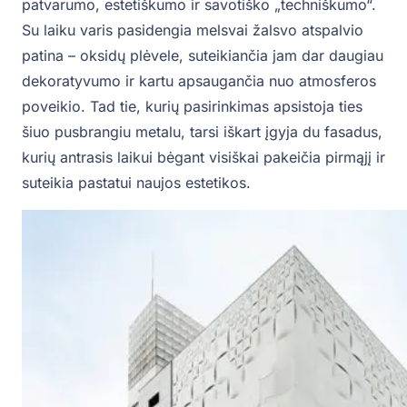
patvarumo, estetiškumo ir savotiško „techniškumo“.
Su laiku varis pasidengia melsvai žalsvo atspalvio
patina – oksidų plėvele, suteikiančia jam dar daugiau
dekoratyvumo ir kartu apsaugančia nuo atmosferos
poveikio. Tad tie, kurių pasirinkimas apsistoja ties
šiuo pusbrangiu metalu, tarsi iškart įgyja du fasadus,
kurių antrasis laikui bėgant visiškai pakeičia pirmąjį ir
suteikia pastatui naujos estetikos.