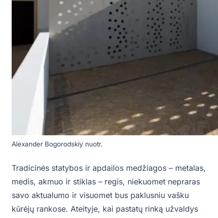
Alexander Bogorodskiy nuotr.
Tradicinės statybos ir apdailos medžiagos – metalas,
medis, akmuo ir stiklas – regis, niekuomet nepraras
savo aktualumo ir visuomet bus paklusniu vašku
kūrėjų rankose. Ateityje, kai pastatų rinką užvaldys