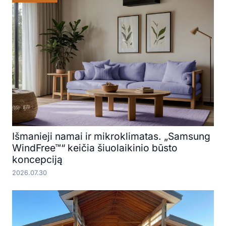
Išmanieji namai ir mikroklimatas. „Samsung
WindFree™“ keičia šiuolaikinio būsto
koncepciją
2026.07.30