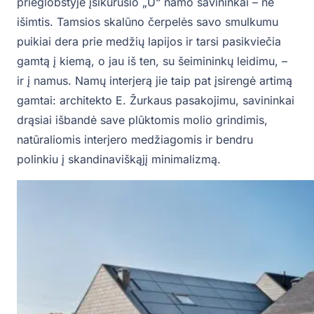
prieglobstyje įsikūrusio „U“ namo savininkai – ne
išimtis. Tamsios skalūno čerpelės savo smulkumu
puikiai dera prie medžių lapijos ir tarsi pasikviečia
gamtą į kiemą, o jau iš ten, su šeimininkų leidimu, –
ir į namus. Namų interjerą jie taip pat įsirengė artimą
gamtai: architekto E. Žurkaus pasakojimu, savininkai
drąsiai išbandė save plūktomis molio grindimis,
natūraliomis interjero medžiagomis ir bendru
polinkiu į skandinaviškąjį minimalizmą.