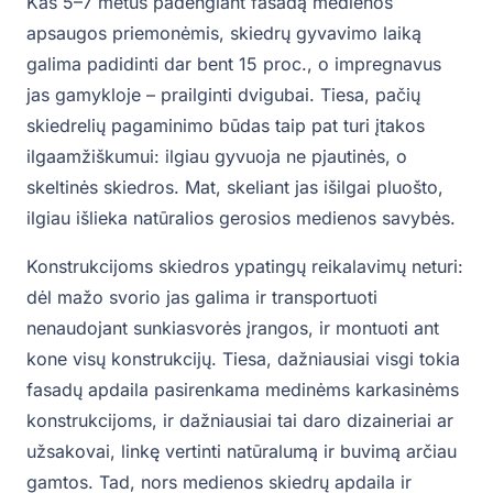
Kas 5–7 metus padengiant fasadą medienos
apsaugos priemonėmis, skiedrų gyvavimo laiką
galima padidinti dar bent 15 proc., o impregnavus
jas gamykloje – prailginti dvigubai. Tiesa, pačių
skiedrelių pagaminimo būdas taip pat turi įtakos
ilgaamžiškumui: ilgiau gyvuoja ne pjautinės, o
skeltinės skiedros. Mat, skeliant jas išilgai pluošto,
ilgiau išlieka natūralios gerosios medienos savybės.
Konstrukcijoms skiedros ypatingų reikalavimų neturi:
dėl mažo svorio jas galima ir transportuoti
nenaudojant sunkiasvorės įrangos, ir montuoti ant
kone visų konstrukcijų. Tiesa, dažniausiai visgi tokia
fasadų apdaila pasirenkama medinėms karkasinėms
konstrukcijoms, ir dažniausiai tai daro dizaineriai ar
užsakovai, linkę vertinti natūralumą ir buvimą arčiau
gamtos. Tad, nors medienos skiedrų apdaila ir