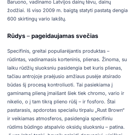
Baruono, vadinamo Latvijos dainų tėvu, dainų
žodžiai. Iš viso 2009 m. baigtą statyti pastatą dengia
600 skirtingų vario lakštų.
Rūdys
–
pageidaujamas svečias
Specifinis, greitai populiarėjantis produktas –
rūdintas, vadinamasis korteninis, plienas. Žinoma, su
laiku rūdžių sluoksniu pasidengia bet kuris plienas,
tačiau antrojoje praėjusio amžiaus pusėje atsirado
būdas šį procesą kontroliuoti. Tai pasiekiama į
gaminamą plieną įmaišant šiek tiek chromo, vario ir
nikelio, o į tam tikrą plieno rūšį – ir fosforo. Štai
pastarasis, apdorotas specialiu tirpalu „Rust Brown“
ir veikiamas atmosferos, pasidengia specifiniu
rūdims būdingo atspalvio oksidų sluoksniu – patina.