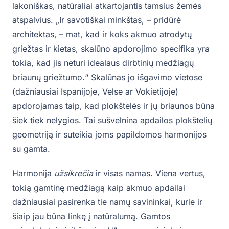
lakoniškas, natūraliai atkartojantis tamsius žemės
atspalvius. „Ir savotiškai minkštas, – pridūrė
architektas, – mat, kad ir koks akmuo atrodytų
griežtas ir kietas, skalūno apdorojimo specifika yra
tokia, kad jis neturi idealaus dirbtinių medžiagų
briaunų griežtumo.“ Skalūnas jo išgavimo vietose
(dažniausiai Ispanijoje, Velse ar Vokietijoje)
apdorojamas taip, kad plokštelės ir jų briaunos būna
šiek tiek nelygios. Tai sušvelnina apdailos plokštelių
geometriją ir suteikia joms papildomos harmonijos
su gamta.
Harmonija
užsikrečia
ir visas namas. Viena vertus,
tokią gamtinę medžiagą kaip akmuo apdailai
dažniausiai pasirenka tie namų savininkai, kurie ir
šiaip jau būna linkę į natūralumą. Gamtos