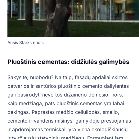
Ansis Starks nuotr.
Pluoštinis cementas: didžiulės galimybės
Sakysite, nuobodu? Na taip, fasadų apdailai skirtos
patvarios ir santūrios pluoštinio cemento dailylentės
gali pasirodyti nevertos dizainerio dėmesio, nors,
kaip medžiaga, pats pluoštinis cementas yra labai
dėkingas. Paprastas medžio celiuliozės, smėlio,
cemento ir vandens mišinys, gamykloje presuojamas
ir apdorojamas termiškai, yra viena ekologiškiausių
ir tvirčiausių statybinių medžiagų. Formuojant jam