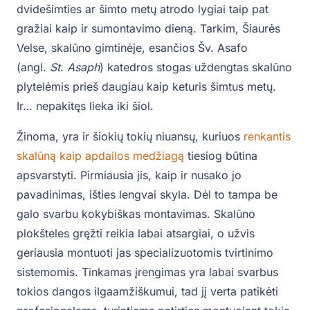
dvidešimties ar šimto metų atrodo lygiai taip pat
gražiai kaip ir sumontavimo dieną. Tarkim, Šiaurės
Velse, skalūno gimtinėje, esančios Šv. Asafo
(angl.
St. Asaph
) katedros stogas uždengtas skalūno
plytelėmis prieš daugiau kaip keturis šimtus metų.
Ir… nepakitęs lieka iki šiol.
Žinoma, yra ir šiokių tokių niuansų, kuriuos
renkantis
skalūną kaip apdailos medžiagą
tiesiog būtina
apsvarstyti. Pirmiausia jis, kaip ir nusako jo
pavadinimas, išties lengvai skyla. Dėl to tampa be
galo svarbu kokybiškas montavimas. Skalūno
plokšteles gręžti reikia labai atsargiai, o užvis
geriausia montuoti jas specializuotomis tvirtinimo
sistemomis. Tinkamas įrengimas yra labai svarbus
tokios dangos ilgaamžiškumui, tad jį verta patikėti