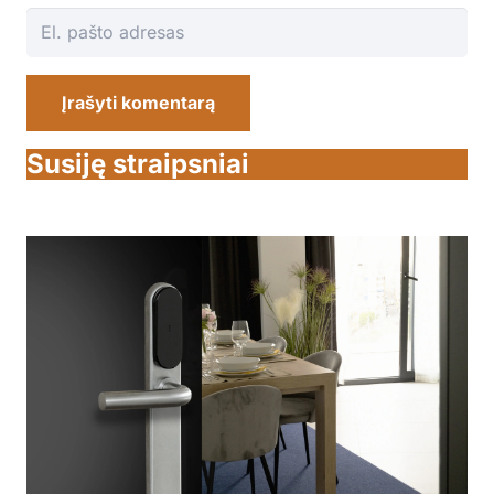
Įrašyti komentarą
Susiję straipsniai