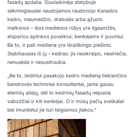
fasadų apdaila. Šiuolaikinėje statyboje
sėkmingiausiai naudojamos raudonojo Kanados
kedro, maumedžio, drebulės arba ąžuolo
malksnos – šios medienos rūšys yra ilgaamžės,
atsparios aplinkos poveikiui, kenkėjams ir puviniui.
Be to, ir pati mediena yra išraiškingo piešinio.
Stabiliausias iš jų – kedras: jis nesikraipo, nesiriečia,
nenusėda ir nesusitraukia.
„Be to, leidiniui pasakojo kedro medieną tiekiančios
bendrovės techniniai konsultantai, jame gausu
eterinių aliejų, dėl to kedrinių fasadų nepuola
vabzdžiai ir kiti kenkėjai. O ir mūsų pačių sveikatai
bei imunitetui jie turi teigiamos įtakos.“