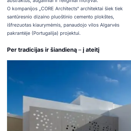
abstraktūs, augaliniai ir religiniai motyvai.
O kompanijos „CORE Architects“ architektai šiek tiek
santūresnio dizaino pluoštinio cemento plokštes,
išfrezuotas kiaurymėmis, panaudojo vilos Algarvės
pakrantėje (Portugalija) projektui.
Per tradicijas ir šiandieną
–
į ateitį