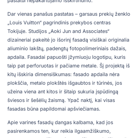
pastatui nepakartojamo išskirtinumo.
Dar vienas panašus pastatas – garsaus prekių ženklo
„Louis Vuitton“ pagrindinis prekybos centras
Tokijuje. Studijos „Aoki Jun and Associates“
dizaineriai pakeitė jo išorinį fasadą visiškai originalia
aliuminio lakštų, padengtų fotopolimeriniais dažais,
apdaila. Fasadai papuošti įžymiuoju logotipu, kuris
taip pat perforuotas ir pačiame metale. Šį projektą iš
kitų išskiria dimensiškumas: fasado apdaila nėra
plokščia, metalo plokštės išgaubtos ir tūrinės, jos
užeina viena ant kitos ir šitaip sukuria įspūdingą
šviesos ir šešėlių žaismą. Ypač naktį, kai visas
fasadas būna papildomai apšviečiamas.
Apie varines fasadų dangas kalbama, kad jos
pasirenkamos ten, kur reikia ilgaamžiškumo,