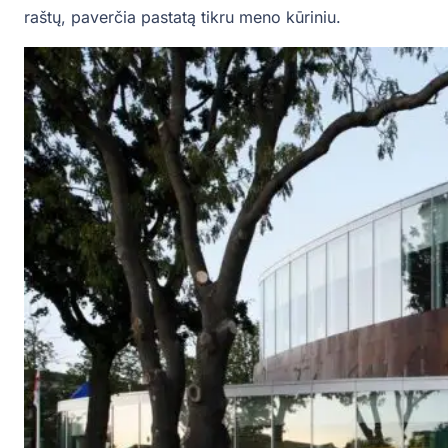
raštų, paverčia pastatą tikru meno kūriniu.