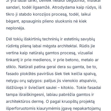
Ji yra labai tanki, beveik nelaidi deguoniui, visiškai
sandari, todėl ilgaamžė. Atrodydama kaip rūdys, iš
tikro ji stabdo korozijos procesą, todėl, laikui
bėgant, apsauginis plieno sluoksnis nė kiek
neplonėja.
Dėl tokių išskirtinių techninių ir estetinių savybių
rūdintą plieną labai mėgsta architektai. Rūdis jie
vertina kaip natūralų gamtos procesą, vizualiai
tinkantį ir prie medienos, ir prie betono, metalo ar
stiklo. Natūrali patina gerai dera su gamta, be to,
fasado plokštės paviršius šiek tiek keičia spalvą,
nelygu orų sąlygos: palijus jis vienokio atspalvio,
išdžiūvęs ir šviečiant saulei – kitokio. Tokie fasadai
tampa išraiškingesni, labiau pabrėžia gamtos ir
architektūros dermę. O pagal kruopštų projektą
išperforuotomis kiaurymėmis įgavę nepakartojamų