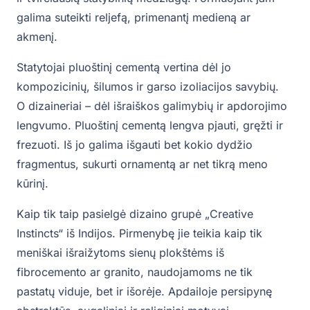
galima suteikti reljefą, primenantį medieną ar
akmenį.
Statytojai pluoštinį cementą vertina dėl jo
kompozicinių, šilumos ir garso izoliacijos savybių.
O dizaineriai – dėl išraiškos galimybių ir apdorojimo
lengvumo. Pluoštinį cementą lengva pjauti, gręžti ir
frezuoti. Iš jo galima išgauti bet kokio dydžio
fragmentus, sukurti ornamentą ar net tikrą meno
kūrinį.
Kaip tik taip pasielgė dizaino grupė „Creative
Instincts“ iš Indijos. Pirmenybę jie teikia kaip tik
meniškai išraižytoms sienų plokštėms iš
fibrocemento ar granito, naudojamoms ne tik
pastatų viduje, bet ir išorėje. Apdailoje persipynę