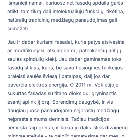
išmanieji namai, kuriuose net fasadų apdaila galės
atlikti tam tikrą dalį intelektualiųjų funkcijų, tikėtina,
natūralių tradicinių medžiagų panaudojimas gali
sumažėti.
Jau ir dabar kuriami fasadai, kurie patys atsivėsina
ar modifikuojasi, atsiliepdami į patenkančių ant jų
saulės spindulių kiekį. Jau dabar gaminamas toks
fasadų stiklas, kuris, be savo tiesioginės funkcijos
praleisti saulės šviesą į patalpas, dalį jos dar
paverčia elektros energija. O 2011 m. Vokietijoje
sukurtas fasadas su titano dioksidu, gryninantis
esantį aplink jį orą. Sprendimų daugybė, ir vis
daugiau juose panaudojama neįprastų medžiagų
neįprastais mums deriniais. Tačiau tradicijos
nemiršta taip greitai, ir kokia jų dalis išliks dizainerių
mintyse ateityje – tą galbūt pamatysime dar mes, o