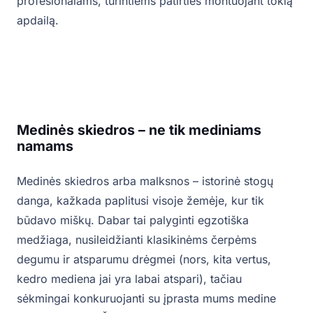
profesionalams, turintiems patirties montuojant tokią
apdailą.
Medinės skiedros – ne tik mediniams
namams
Medinės skiedros arba malksnos – istorinė stogų
danga, kažkada paplitusi visoje žemėje, kur tik
būdavo miškų. Dabar tai palyginti egzotiška
medžiaga, nusileidžianti klasikinėms čerpėms
degumu ir atsparumu drėgmei (nors, kita vertus,
kedro mediena jai yra labai atspari), tačiau
sėkmingai konkuruojanti su įprasta mums medine