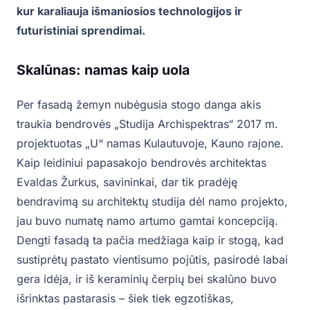
kur karaliauja išmaniosios technologijos ir
futuristiniai sprendimai.
Skalūnas: namas kaip uola
Per fasadą žemyn nubėgusia stogo danga akis
traukia bendrovės „Studija Archispektras“ 2017 m.
projektuotas „U“ namas Kulautuvoje, Kauno rajone.
Kaip leidiniui papasakojo bendrovės architektas
Evaldas Žurkus, savininkai, dar tik pradėję
bendravimą su architektų studija dėl namo projekto,
jau buvo numatę namo artumo gamtai koncepciją.
Dengti fasadą ta pačia medžiaga kaip ir stogą, kad
sustiprėtų pastato vientisumo pojūtis, pasirodė labai
gera idėja, ir iš keraminių čerpių bei skalūno buvo
išrinktas pastarasis – šiek tiek egzotiškas,