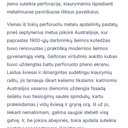
jiems suteikia perforacija, kiaurymėmis išpiešianti
metaliniuose paviršiuose ištisus paveikslus.
Vienas iš tokių perforuotu metalu apdailintų pastatų
prieš septynerius metus įsikūrė Australijoje, kur
paprastas 1900-ųjų darbininkų šeimos kotedžas
buvo renovuotas į praktišką modernios šeimos
gyvenamąją vietą. Geltonas viršutinio aukšto kubas
buvo uždengtas baltu perforuoto plieno ekranu.
Laidus šviesai ir išmargintas sudėtingu kiaurymių
raštu, jis tarnauja iškart keliems tikslams: kaitriomis
Australijos vasaros dienomis uždengia fasadą
šešėliu nuo tiesioginių saulės spindulių, kartu
praleisdamas į vidų šviesą ir gryną orą. Iš už jo,
liekant nematomam, galima saugiai stebėti visą
gatvę. Ir, be jokios abejonės, tokia apdaila suteikia