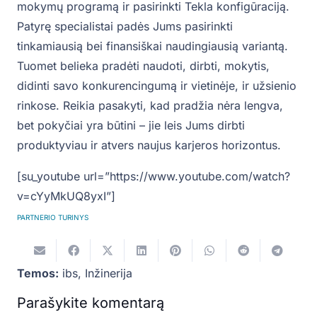
mokymų programą ir pasirinkti Tekla konfigūraciją.
Patyrę specialistai padės Jums pasirinkti
tinkamiausią bei finansiškai naudingiausią variantą.
Tuomet belieka pradėti naudoti, dirbti, mokytis,
didinti savo konkurencingumą ir vietinėje, ir užsienio
rinkose. Reikia pasakyti, kad pradžia nėra lengva,
bet pokyčiai yra būtini – jie leis Jums dirbti
produktyviau ir atvers naujus karjeros horizontus.
[su_youtube url=”https://www.youtube.com/watch?
v=cYyMkUQ8yxI”]
PARTNERIO TURINYS
Temos:
ibs
,
Inžinerija
Parašykite komentarą