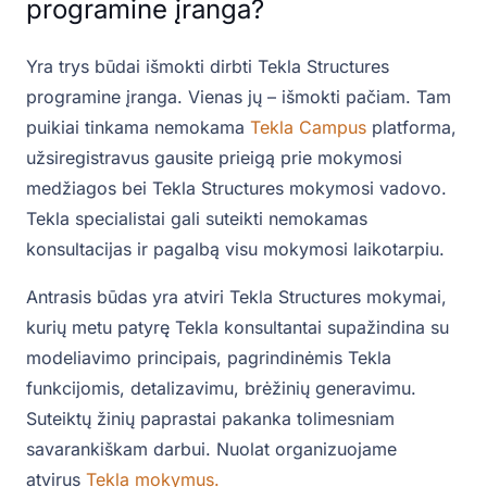
programine įranga?
Yra trys būdai išmokti dirbti Tekla Structures
programine įranga. Vienas jų – išmokti pačiam. Tam
puikiai tinkama nemokama
Tekla Campus
platforma,
užsiregistravus gausite prieigą prie mokymosi
medžiagos bei Tekla Structures mokymosi vadovo.
Tekla specialistai gali suteikti nemokamas
konsultacijas ir pagalbą visu mokymosi laikotarpiu.
Antrasis būdas yra atviri Tekla Structures mokymai,
kurių metu patyrę Tekla konsultantai supažindina su
modeliavimo principais, pagrindinėmis Tekla
funkcijomis, detalizavimu, brėžinių generavimu.
Suteiktų žinių paprastai pakanka tolimesniam
savarankiškam darbui. Nuolat organizuojame
atvirus
Tekla mokymus.