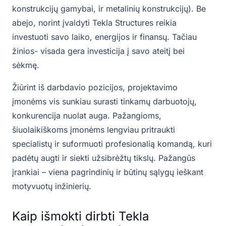
konstrukcijų gamybai, ir metalinių konstrukcijų). Be
abejo, norint įvaldyti Tekla Structures reikia
investuoti savo laiko, energijos ir finansų. Tačiau
žinios- visada gera investicija į savo ateitį bei
sėkmę.
Žiūrint iš darbdavio pozicijos, projektavimo
įmonėms vis sunkiau surasti tinkamų darbuotojų,
konkurencija nuolat auga. Pažangioms,
šiuolaikiškoms įmonėms lengviau pritraukti
specialistų ir suformuoti profesionalią komandą, kuri
padėtų augti ir siekti užsibrėžtų tikslų. Pažangūs
įrankiai – viena pagrindinių ir būtinų sąlygų ieškant
motyvuotų inžinierių.
Kaip išmokti dirbti Tekla