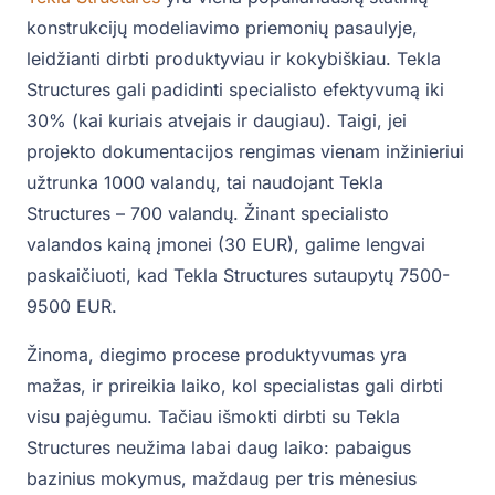
konstrukcijų modeliavimo priemonių pasaulyje,
leidžianti dirbti produktyviau ir kokybiškiau. Tekla
Structures gali padidinti specialisto efektyvumą iki
30% (kai kuriais atvejais ir daugiau). Taigi, jei
projekto dokumentacijos rengimas vienam inžinieriui
užtrunka 1000 valandų, tai naudojant Tekla
Structures – 700 valandų. Žinant specialisto
valandos kainą įmonei (30 EUR), galime lengvai
paskaičiuoti, kad Tekla Structures sutaupytų 7500-
9500 EUR.
Žinoma, diegimo procese produktyvumas yra
mažas, ir prireikia laiko, kol specialistas gali dirbti
visu pajėgumu. Tačiau išmokti dirbti su Tekla
Structures neužima labai daug laiko: pabaigus
bazinius mokymus, maždaug per tris mėnesius