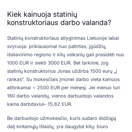
Kiek kainuoja statinių
konstruktoriaus darbo valanda?
Statinių konstruktoriaus atlyginimas Lietuvoje labai
svyruoja: priklausomai nuo patirties, įgūdžių,
išsilavinimo regiono ir kitų veiksnių gali prasidėti nuo
1000 EUR ir siekti 3000 EUR. Bet tarkime, jog
statinių konstruktorius Jonas uždirba 1500 eurų „į
rankas“. Su mokesčiais įmonei darbo vieta kainuos
atitinkamai ~ 2500 EUR per mėnesį. Jei mėnuo turi
160 darbo valandų, vienos darbuotojo valandos
kaina darbdaviui– 15,62 EUR.
Be darbuotojo užmokesčio, kuris sudaro didžiąją
dalį kintamųjų išlaidų, yra daugybė kitų: biuro