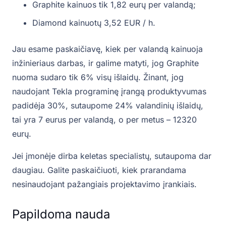
Graphite kainuos tik 1,82 eurų per valandą;
Diamond kainuotų 3,52 EUR / h.
Jau esame paskaičiavę, kiek per valandą kainuoja
inžinieriaus darbas, ir galime matyti, jog Graphite
nuoma sudaro tik 6% visų išlaidų. Žinant, jog
naudojant Tekla programinę įrangą produktyvumas
padidėja 30%, sutaupome 24% valandinių išlaidų,
tai yra 7 eurus per valandą, o per metus – 12320
eurų.
Jei įmonėje dirba keletas specialistų, sutaupoma dar
daugiau. Galite paskaičiuoti, kiek prarandama
nesinaudojant pažangiais projektavimo įrankiais.
Papildoma nauda