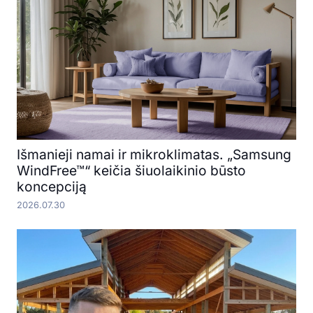
Išmanieji namai ir mikroklimatas. „Samsung
WindFree™“ keičia šiuolaikinio būsto
koncepciją
2026.07.30