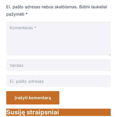
El. pašto adresas nebus skelbiamas.
Būtini laukeliai
pažymėti
*
Įrašyti komentarą
Susiję straipsniai