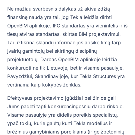
Ne mažiau svarbesnis dalykas už akivaizdžią
finansinę naudą yra tai, jog Tekla leidžia dirbti
OpenBIM aplinkoje. IFC standartas yra vienintelis ir iš
tiesų atviras standartas, skirtas BIM projektavimui.
Tai užtikrina sklandų informacijos apsikeitimą tarp
įvairių gamintojų bei skirtingų disciplinų
projektuotojų. Darbas OpenBIM aplinkoje leidžia
konkuruoti ne tik Lietuvoje, bet ir visame pasaulyje.
Pavyzdžiui, Skandinavijoje, kur Tekla Structures yra
vertinama kaip kokybės ženklas.
Efektyvaus projektavimo įgūdžiai bei žinios gali
Jums padėti tapti konkurencingesniu darbo rinkoje.
Visame pasaulyje yra didelis poreikis specialistų,
ypač tokių, kurie galėtų kurti Tekla modelius ir
brėžinius gamybiniams poreikiams (ir gelžbetoninių