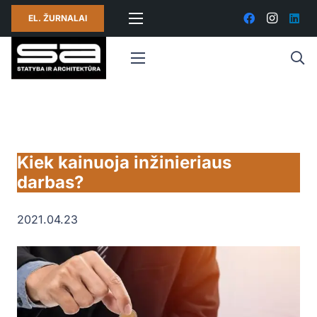
EL. ŽURNALAI
Kiek kainuoja inžinieriaus
darbas?
2021.04.23