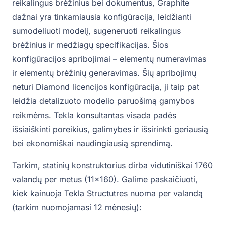
reikalingus brėžinius bei dokumentus, Graphite
dažnai yra tinkamiausia konfigūracija, leidžianti
sumodeliuoti modelį, sugeneruoti reikalingus
brėžinius ir medžiagų specifikacijas. Šios
konfigūracijos apribojimai – elementų numeravimas
ir elementų brėžinių generavimas. Šių apribojimų
neturi Diamond licencijos konfigūracija, ji taip pat
leidžia detalizuoto modelio paruošimą gamybos
reikmėms. Tekla konsultantas visada padės
išsiaiškinti poreikius, galimybes ir išsirinkti geriausią
bei ekonomiškai naudingiausią sprendimą.
Tarkim, statinių konstruktorius dirba vidutiniškai 1760
valandų per metus (11×160). Galime paskaičiuoti,
kiek kainuoja Tekla Structutres nuoma per valandą
(tarkim nuomojamasi 12 mėnesių):