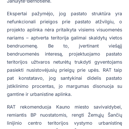
Janulytė-Bernotienė.
Ekspertai pažymėjo, jog pastato struktūra yra
nefunkcionali prieigos prie pastato atžvilgiu, o
projekto aplinka nėra pritaikyta visiems visuomenės
nariams – aptverta teritorija galimai skaldytų vietos
bendruomenę. Be to, įvertinant viešąjį
bendruomenės interesą, projektuojamo pastato
teritorijos užtvaros neturėtų trukdyti gyventojams
pasiekti nusistovėjusių prieigų prie upės. RAT taip
pat konstatavo, jog santykinai didelis pastato
įstiklinimo procentas, jo margumas disonuoja su
gamtine ir urbanistine aplinka.
RAT rekomenduoja Kauno miesto savivaldybei,
remiantis BP nuostatomis, rengti Žemųjų Šančių
linijinio centro teritorijos vystymo urbanistinę