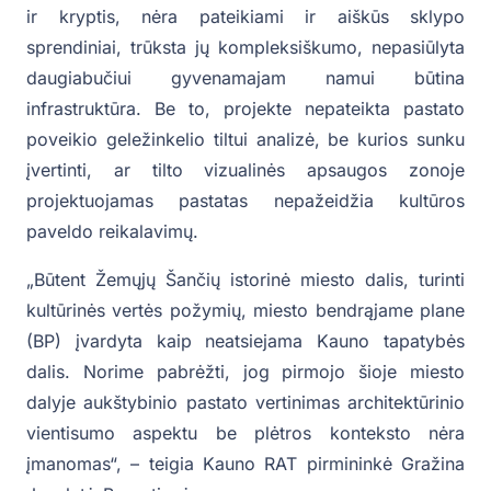
ir kryptis, nėra pateikiami ir aiškūs sklypo
sprendiniai, trūksta jų kompleksiškumo, nepasiūlyta
daugiabučiui gyvenamajam namui būtina
infrastruktūra. Be to, projekte nepateikta pastato
poveikio geležinkelio tiltui analizė, be kurios sunku
įvertinti, ar tilto vizualinės apsaugos zonoje
projektuojamas pastatas nepažeidžia kultūros
paveldo reikalavimų.
„Būtent Žemųjų Šančių istorinė miesto dalis, turinti
kultūrinės vertės požymių, miesto bendrąjame plane
(BP) įvardyta kaip neatsiejama Kauno tapatybės
dalis. Norime pabrėžti, jog pirmojo šioje miesto
dalyje aukštybinio pastato vertinimas architektūrinio
vientisumo aspektu be plėtros konteksto nėra
įmanomas“, – teigia Kauno RAT pirmininkė Gražina