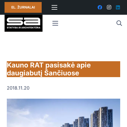
EL. ŽURNALAI
Kauno RAT pasisakė apie
daugiabutį Šančiuose
2018.11.20