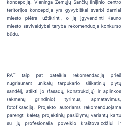
koncepciją. Vieninga Žemųjų Šančių linijinio centro
teritorijos koncepcija yra gyvybiškai svarbi darniai
miesto plėtrai užtikrinti, o ją įgyvendinti Kauno
miesto savivaldybei taryba rekomenduoja konkurso
būdu.
RAT taip pat pateikia rekomendaciją prieš
nugriaunant unikalų tarpukario silikatinių plytų
sandėlį, atlikti jo (fasadų, konstrukcijų) ir aplinkos
(akmenų grindinio) tyrimus, apmatavimus,
fotofiksaciją. Projekto autoriams rekomenduojama
parengti keletą projektinių pasiūlymų variantų kartu
su jų profesionalia poveikio kraštovaizdžiui ir