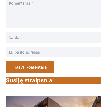
Įrašyti komentarą
Susiję straipsniai