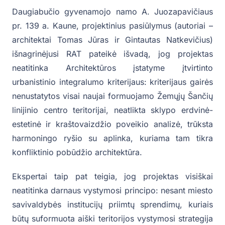
Daugiabučio gyvenamojo namo A. Juozapavičiaus
pr. 139 a. Kaune, projektinius pasiūlymus (autoriai –
architektai Tomas Jūras ir Gintautas Natkevičius)
išnagrinėjusi RAT pateikė išvadą, jog projektas
neatitinka Architektūros įstatyme įtvirtinto
urbanistinio integralumo kriterijaus: kriterijaus gairės
nenustatytos visai naujai formuojamo Žemųjų Šančių
linijinio centro teritorijai, neatlikta sklypo erdvinė-
estetinė ir kraštovaizdžio poveikio analizė, trūksta
harmoningo ryšio su aplinka, kuriama tam tikra
konfliktinio pobūdžio architektūra.
Ekspertai taip pat teigia, jog projektas visiškai
neatitinka darnaus vystymosi principo: nesant miesto
savivaldybės institucijų priimtų sprendimų, kuriais
būtų suformuota aiški teritorijos vystymosi strategija