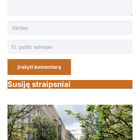
Įrašyti komentarą
Susiję straipsniai