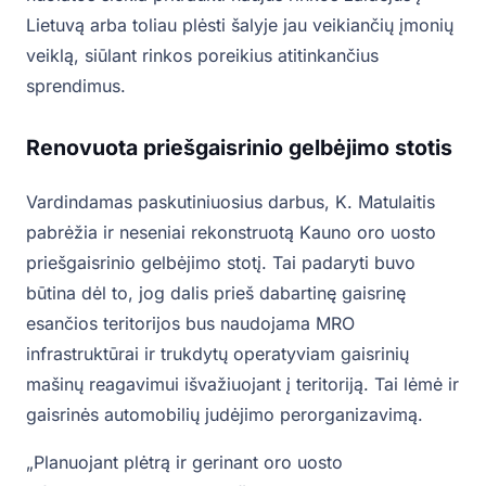
Lietuvą arba toliau plėsti šalyje jau veikiančių įmonių
veiklą, siūlant rinkos poreikius atitinkančius
sprendimus.
Renovuota priešgaisrinio gelbėjimo stotis
Vardindamas paskutiniuosius darbus, K. Matulaitis
pabrėžia ir neseniai rekonstruotą Kauno oro uosto
priešgaisrinio gelbėjimo stotį. Tai padaryti buvo
būtina dėl to, jog dalis prieš dabartinę gaisrinę
esančios teritorijos bus naudojama MRO
infrastruktūrai ir trukdytų operatyviam gaisrinių
mašinų reagavimui išvažiuojant į teritoriją. Tai lėmė ir
gaisrinės automobilių judėjimo perorganizavimą.
„Planuojant plėtrą ir gerinant oro uosto