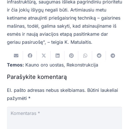
infrastruktūrą, saugumas išlieka pagrindiniu prioritetu
ir čia jokių išlygų negali būti. Artimiausiu metu
ketiname atnaujinti priešgaisrinę techniką – gaisrines
mašinas, todėl, galima sakyti, kad atsinaujiname iš
esmės ir naują aviacijos etapą pasitinkame dar
geriau pasiruošę“, – teigia K. Matulaitis.
Temos:
Kauno oro uostas
,
Rekonstrukcija
Parašykite komentarą
El. pašto adresas nebus skelbiamas.
Būtini laukeliai
pažymėti
*