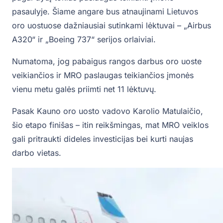
pasaulyje. Šiame angare bus atnaujinami Lietuvos
oro uostuose dažniausiai sutinkami lėktuvai – „Airbus
A320“ ir „Boeing 737“ serijos orlaiviai.
Numatoma, jog pabaigus rangos darbus oro uoste
veikiančios ir MRO paslaugas teikiančios įmonės
vienu metu galės priimti net 11 lėktuvų.
Pasak Kauno oro uosto vadovo Karolio Matulaičio,
šio etapo finišas – itin reikšmingas, mat MRO veiklos
gali pritraukti dideles investicijas bei kurti naujas
darbo vietas.