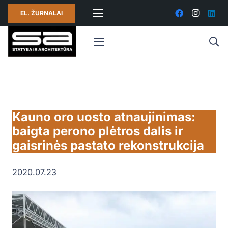
EL. ŽURNALAI
Kauno oro uosto atnaujinimas:
baigta perono plėtros dalis ir
gaisrinės pastato rekonstrukcija
2020.07.23