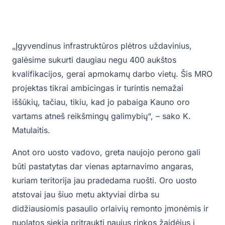
„Įgyvendinus infrastruktūros plėtros uždavinius,
galėsime sukurti daugiau negu 400 aukštos
kvalifikacijos, gerai apmokamų darbo vietų. Šis MRO
projektas tikrai ambicingas ir turintis nemažai
iššūkių, tačiau, tikiu, kad jo pabaiga Kauno oro
vartams atneš reikšmingų galimybių“, – sako K.
Matulaitis.
Anot oro uosto vadovo, greta naujojo perono gali
būti pastatytas dar vienas aptarnavimo angaras,
kuriam teritorija jau pradedama ruošti. Oro uosto
atstovai jau šiuo metu aktyviai dirba su
didžiausiomis pasaulio orlaivių remonto įmonėmis ir
nuolatos siekia pritraukti naujus rinkos žaidėjus į