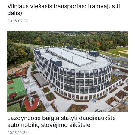
Vilniaus viešasis transportas: tramvajus (I
dalis)
2026.07.27
Lazdynuose baigta statyti daugiaaukštė
automobilių stovėjimo aikštelė
2025.10.24