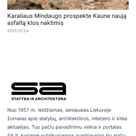
Karaliaus Mindaugo prospekte Kaune naują
asfaltą klos naktimis
2025.07.24
Nuo 1957 m. leidžiamas, seniausias Lietuvoje
žurnalas apie statybų, architektūros, interjero ir kitas
aktualijas. Tuo pačiu pavadinimu veikia ir portalas
SA.lt, kuriame publikuojamos svarbiausios šių sričių