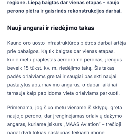
regione. Liepą baigtas dar vienas etapas – naujo
perono plėtra ir gaisrinės rekonstrukcijos darbai.
Nauji angarai ir riedėjimo takas
Kauno oro uosto infrastruktūros plėtros darbai artėja
prie pabaigos. Ką tik baigtas dar vienas etapas,
kurio metu praplėstas aerodromo peronas, įrengus
beveik 15 tūkst. kv. m. riedėjimo taką. Šis takas
padės orlaiviams greitai ir saugiai pasiekti naujai
pastatytus aptarnavimo angarus, o dabar laikinai
tarnauja kaip papildoma vieta orlaiviams parkuoti.
Primenama, jog šiuo metu viename iš sklypų, greta
naujojo perono, dar įrenginėjamas orlaivių dažymo
angaras, kuriame įsikurs „MAAS Aviation“ – trečioji
pagal dydį tokias paslaugas teikianti įmonė