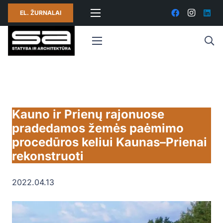
EL. ŽURNALAI
Kauno ir Prienų rajonuose
pradedamos žemės paėmimo
procedūros keliui Kaunas–Prienai
rekonstruoti
2022.04.13