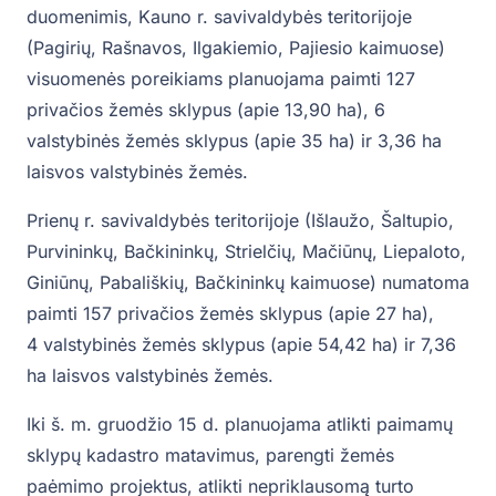
duomenimis, Kauno r. savivaldybės teritorijoje
(Pagirių, Rašnavos, Ilgakiemio, Pajiesio kaimuose)
visuomenės poreikiams planuojama paimti 127
privačios žemės sklypus (apie 13,90 ha), 6
valstybinės žemės sklypus (apie 35 ha) ir 3,36 ha
laisvos valstybinės žemės.
Prienų r. savivaldybės teritorijoje (Išlaužo, Šaltupio,
Purvininkų, Bačkininkų, Strielčių, Mačiūnų, Liepaloto,
Giniūnų, Pabališkių, Bačkininkų kaimuose) numatoma
paimti 157 privačios žemės sklypus (apie 27 ha),
4 valstybinės žemės sklypus (apie 54,42 ha) ir 7,36
ha laisvos valstybinės žemės.
Iki š. m. gruodžio 15 d. planuojama atlikti paimamų
sklypų kadastro matavimus, parengti žemės
paėmimo projektus, atlikti nepriklausomą turto