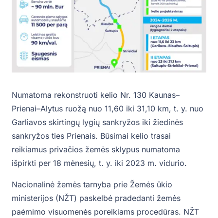
Numatoma rekonstruoti kelio Nr. 130 Kaunas–
Prienai–Alytus ruožą nuo 11,60 iki 31,10 km, t. y. nuo
Garliavos skirtingų lygių sankryžos iki žiedinės
sankryžos ties Prienais. Būsimai kelio trasai
reikiamus privačios žemės sklypus numatoma
išpirkti per 18 mėnesių, t. y. iki 2023 m. vidurio.
Nacionalinė žemės tarnyba prie Žemės ūkio
ministerijos (NŽT) paskelbė pradedanti žemės
paėmimo visuomenės poreikiams procedūras. NŽT