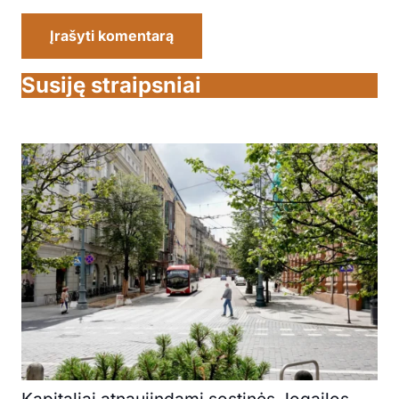
Įrašyti komentarą
Susiję straipsniai