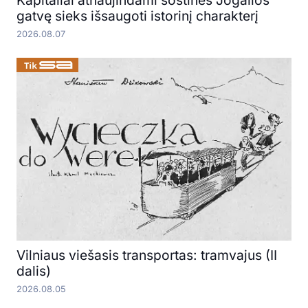
Kapitaliai atnaujindami sostinės Jogailos
gatvę sieks išsaugoti istorinį charakterį
2026.08.07
Vilniaus viešasis transportas: tramvajus (II
dalis)
2026.08.05