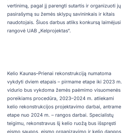
vertinimą, pagal jį parengti sutartis ir organizuoti jų
pasirašymą su žemės sklypų savininkais ir kitais
naudotojais. Šiuos darbus atliks konkursą laimėjusi
rangovė UAB „Kelprojektas“.
Kelio Kaunas–Prienai rekonstrukciją numatoma
vykdyti dviem etapais – pirmame etape iki 2023 m.
vidurio bus vykdoma žemės paėmimo visuomenės
poreikiams procedūra, 2023–2024 m. atliekami
kelio rekonstrukcijos projektavimo darbai, antrame
etape nuo 2024 m. – rangos darbai. Specialistų
teigimu, rekonstravus šį kelio ruožą bus išspręsti
eismo saugos, eismo organizavimo ir kelio dangos