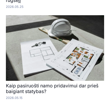
rugsėjį
2026.05.25
Kaip pasiruošti namo pridavimui dar prieš
baigiant statybas?
2026.05.15