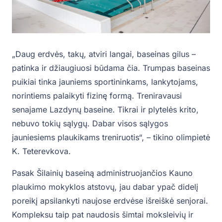
„Daug erdvės, takų, atviri langai, baseinas gilus –
patinka ir džiaugiuosi būdama čia. Trumpas baseinas
puikiai tinka jauniems sportininkams, lankytojams,
norintiems palaikyti fizinę formą. Treniravausi
senajame Lazdynų baseine. Tikrai ir plytelės krito,
nebuvo tokių sąlygų. Dabar visos sąlygos
jauniesiems plaukikams treniruotis“, – tikino olimpietė
K. Teterevkova.
Pasak Šilainių baseiną administruojančios Kauno
plaukimo mokyklos atstovų, jau dabar ypač didelį
poreikį apsilankyti naujose erdvėse išreiškė senjorai.
Kompleksu taip pat naudosis šimtai moksleivių ir