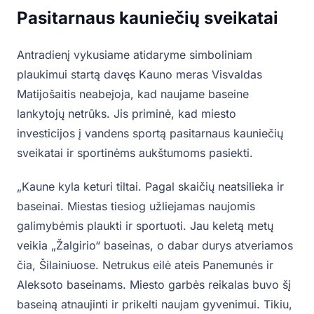
Pasitarnaus kauniečių sveikatai
Antradienį vykusiame atidaryme simboliniam
plaukimui startą davęs Kauno meras Visvaldas
Matijošaitis neabejoja, kad naujame baseine
lankytojų netrūks. Jis priminė, kad miesto
investicijos į vandens sportą pasitarnaus kauniečių
sveikatai ir sportinėms aukštumoms pasiekti.
„Kaune kyla keturi tiltai. Pagal skaičių neatsilieka ir
baseinai. Miestas tiesiog užliejamas naujomis
galimybėmis plaukti ir sportuoti. Jau keletą metų
veikia „Žalgirio“ baseinas, o dabar durys atveriamos
čia, Šilainiuose. Netrukus eilė ateis Panemunės ir
Aleksoto baseinams. Miesto garbės reikalas buvo šį
baseiną atnaujinti ir prikelti naujam gyvenimui. Tikiu,