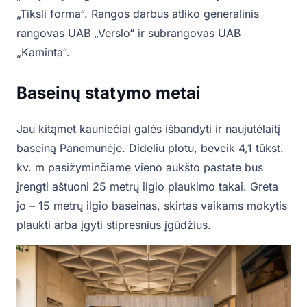
„Tiksli forma“. Rangos darbus atliko generalinis
rangovas UAB „Verslo“ ir subrangovas UAB
„Kaminta“.
Baseinų statymo metai
Jau kitąmet kauniečiai galės išbandyti ir naujutėlaitį
baseiną Panemunėje. Dideliu plotu, beveik 4,1 tūkst.
kv. m pasižyminčiame vieno aukšto pastate bus
įrengti aštuoni 25 metrų ilgio plaukimo takai. Greta
jo – 15 metrų ilgio baseinas, skirtas vaikams mokytis
plaukti arba įgyti stipresnius įgūdžius.