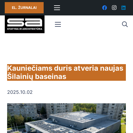
EL. ŽURNALAI
Kauniečiams duris atveria naujas
Šilainių baseinas
2025.10.02