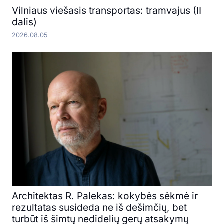
Vilniaus viešasis transportas: tramvajus (II
dalis)
2026.08.05
Architektas R. Palekas: kokybės sėkmė ir
rezultatas susideda ne iš dešimčių, bet
turbūt iš šimtų nedidelių gerų atsakymų