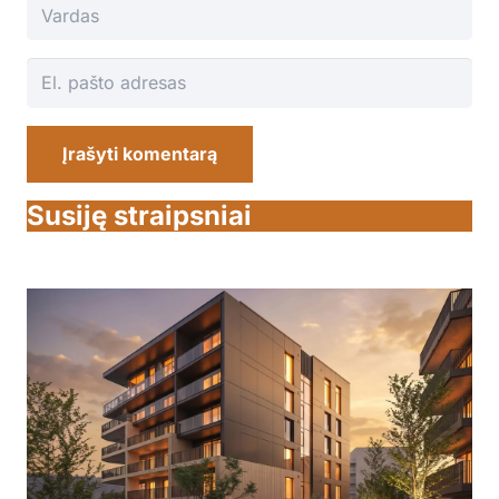
Įrašyti komentarą
Susiję straipsniai