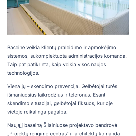
Baseine veikia klientų praleidimo ir apmokėjimo
sistemos, sukomplektuota administracijos komanda.
Taip pat patikrinta, kaip veikia visos naujos
technologijos.
Viena jų – skendimo prevencija. Gelbėtojai turės
išmaniuosius laikrodžius ir telefonus. Esant
skendimo situacijai, gelbėtojai fiksuos, kurioje
vietoje reikalinga pagalba.
Naująjį baseiną Šilainiuose projektavo bendrovė
„Projektų rengimo centras“ ir architektų komanda