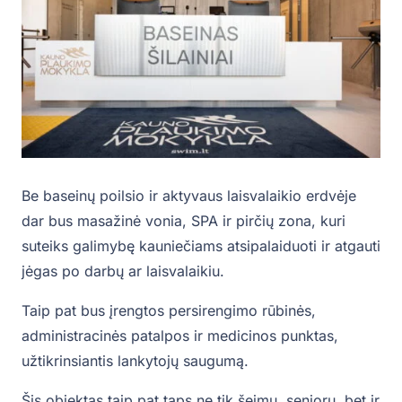
Be baseinų poilsio ir aktyvaus laisvalaikio erdvėje
dar bus masažinė vonia, SPA ir pirčių zona, kuri
suteiks galimybę kauniečiams atsipalaiduoti ir atgauti
jėgas po darbų ar laisvalaikiu.
Taip pat bus įrengtos persirengimo rūbinės,
administracinės patalpos ir medicinos punktas,
užtikrinsiantis lankytojų saugumą.
Šis objektas taip pat taps ne tik šeimų, senjorų, bet ir