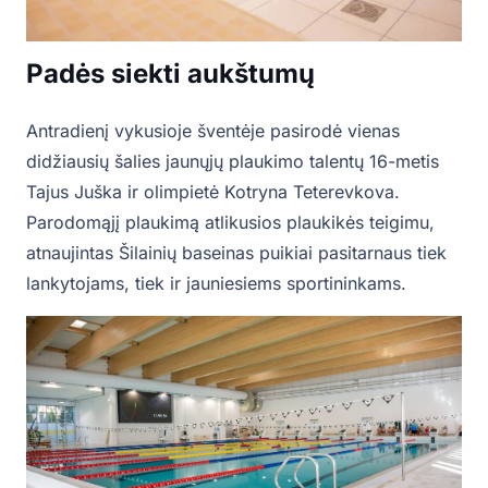
Padės siekti aukštumų
Antradienį vykusioje šventėje pasirodė vienas
didžiausių šalies jaunųjų plaukimo talentų 16-metis
Tajus Juška ir olimpietė Kotryna Teterevkova.
Parodomąjį plaukimą atlikusios plaukikės teigimu,
atnaujintas Šilainių baseinas puikiai pasitarnaus tiek
lankytojams, tiek ir jauniesiems sportininkams.