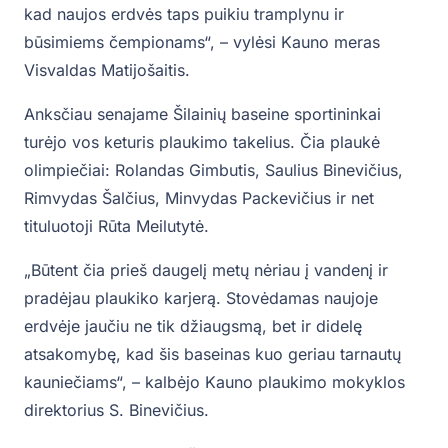
kad naujos erdvės taps puikiu tramplynu ir
būsimiems čempionams“, – vylėsi Kauno meras
Visvaldas Matijošaitis.
Anksčiau senajame Šilainių baseine sportininkai
turėjo vos keturis plaukimo takelius. Čia plaukė
olimpiečiai: Rolandas Gimbutis, Saulius Binevičius,
Rimvydas Šalčius, Minvydas Packevičius ir net
tituluotoji Rūta Meilutytė.
„Būtent čia prieš daugelį metų nėriau į vandenį ir
pradėjau plaukiko karjerą. Stovėdamas naujoje
erdvėje jaučiu ne tik džiaugsmą, bet ir didelę
atsakomybę, kad šis baseinas kuo geriau tarnautų
kauniečiams“, – kalbėjo Kauno plaukimo mokyklos
direktorius S. Binevičius.