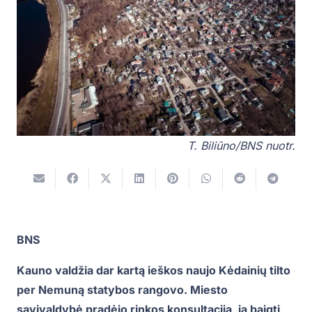
T. Biliūno/BNS nuotr.
BNS
Kauno valdžia dar kartą ieškos naujo Kėdainių tilto
per Nemuną statybos rangovo. Miesto
savivaldybė pradėjo rinkos konsultaciją, ją baigti