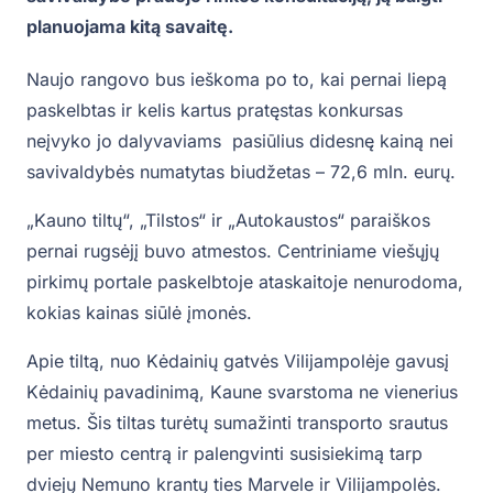
planuojama kitą savaitę.
Naujo rangovo bus ieškoma po to, kai pernai liepą
paskelbtas ir kelis kartus pratęstas konkursas
neįvyko jo dalyvaviams pasiūlius didesnę kainą nei
savivaldybės numatytas biudžetas – 72,6 mln. eurų.
„Kauno tiltų“, „Tilstos“ ir „Autokaustos“ paraiškos
pernai rugsėjį buvo atmestos. Centriniame viešųjų
pirkimų portale paskelbtoje ataskaitoje nenurodoma,
kokias kainas siūlė įmonės.
Apie tiltą, nuo Kėdainių gatvės Vilijampolėje gavusį
Kėdainių pavadinimą, Kaune svarstoma ne vienerius
metus. Šis tiltas turėtų sumažinti transporto srautus
per miesto centrą ir palengvinti susisiekimą tarp
dviejų Nemuno krantų ties Marvele ir Vilijampolės.