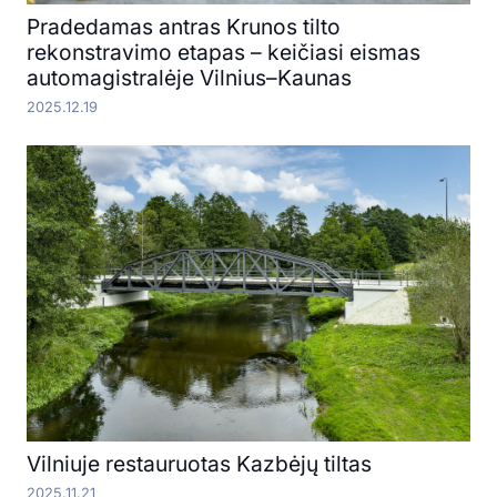
Pradedamas antras Krunos tilto
rekonstravimo etapas – keičiasi eismas
automagistralėje Vilnius–Kaunas
2025.12.19
Vilniuje restauruotas Kazbėjų tiltas
2025.11.21