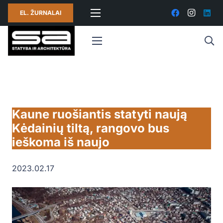
EL. ŽURNALAI
Kaune ruošiantis statyti naują
Kėdainių tiltą, rangovo bus
ieškoma iš naujo
2023.02.17