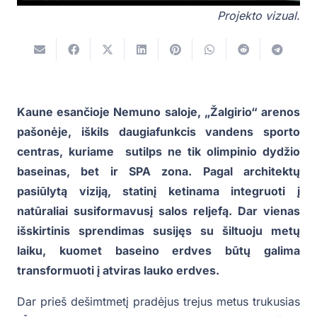
Projekto vizual.
Kaune esančioje Nemuno saloje, „Žalgirio“ arenos
pašonėje, iškils daugiafunkcis vandens sporto
centras, kuriame sutilps ne tik olimpinio dydžio
baseinas, bet ir SPA zona. Pagal architektų
pasiūlytą viziją, statinį ketinama integruoti į
natūraliai susiformavusį salos reljefą. Dar vienas
išskirtinis sprendimas susijęs su šiltuoju metų
laiku, kuomet baseino erdves būtų galima
transformuoti į atviras lauko erdves.
Dar prieš dešimtmetį pradėjus trejus metus trukusias