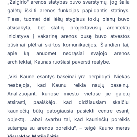
„Žalgirio“ arenos statybas buvo svarstymų, jog šalia
galėtų iškilti arenos funkcijas papildantis statinys.
Tiesa, tuomet dėl lėšų stygiaus tokių planų buvo
atsisakyta, bet statinį projektavusių architektų
iniciatyva į vakarinę arenos pusę buvo atvestos
būsimai plėtrai skirtos komunikacijos. Šiandien tai,
apie ką anuomet nedrąsiai svajojo arenos
architektai, Kaunas ruošiasi paversti realybe.
„Visi Kaune esantys baseinai yra perpildyti. Niekas
neabejoja, kad Kaunui reikia naujų baseinų.
Analizuojant, kuriose miesto vietose jie galėtų
atsirasti, paaiškėjo, kad didžiausiam skaičiui
kauniečių būtų patogiausia pasiekti centre esantį
objektą. Labai svarbu tai, kad kauniečių poreikis
sutampa su arenos poreikiu“, – teigė Kauno meras
Visvaldas Matijošaitis
.