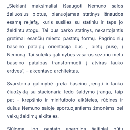
„Siekiant maksimaliai išsaugoti Nemuno salos
žaliuosius plotus, planuojamas statinys išnaudos
esamą reljefą, kuris susilies su statiniu ir taps jo
želdintu stogu. Tai bus parko statinys, nekartojantis
gretimai esančių miesto pastatų formų. Pagrindinių
baseino patalpų orientacija bus į pietų pusę, į
Nemuną. Tai suteiks galimybes vasaros sezono metu
baseino patalpas transformuoti į atviras lauko
erdves“, – akcentavo architektas.
Svarstoma galimybė greta baseino įrengti ir lauko
čiuožyklą su stacionaria ledo šaldymo įranga, taip
pat – krepšinio ir minifutbolo aikšteles, rūbines ir
dušus Nemuno saloje sportuojantiems žmonėms bei
vaikų žaidimų aikšteles.
Siūloma, jog pastato energijos šaltiniai būtų