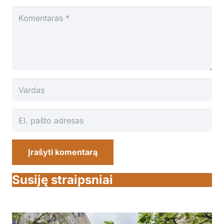
Įrašyti komentarą
Susiję straipsniai