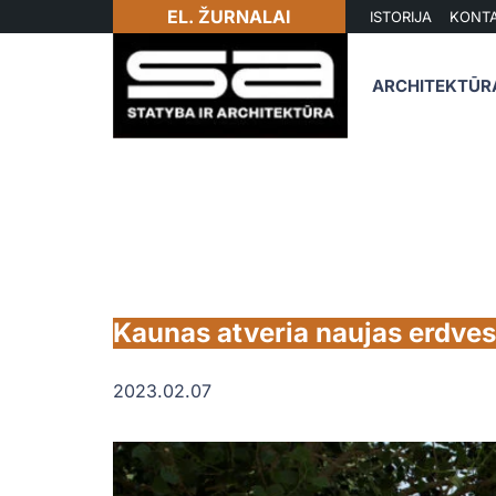
EL. ŽURNALAI
ISTORIJA
KONTA
ARCHITEKTŪR
Kaunas atveria naujas erdves
2023.02.07