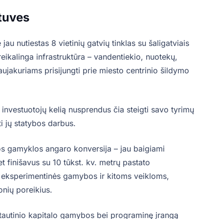
rtuves
au nutiestas 8 vietinių gatvių tinklas su šaligatviais
 reikalinga infrastruktūra – vandentiekio, nuotekų,
aujakuriams prisijungti prie miesto centrinio šildymo
 investuotojų kelią nusprendus čia steigti savo tyrimų
i jų statybos darbus.
os gamyklos angaro konversija – jau baigiami
t finišavus su 10 tūkst. kv. metrų pastato
jų, eksperimentinės gamybos ir kitoms veikloms,
onių poreikius.
ptautinio kapitalo gamybos bei programinę įrangą