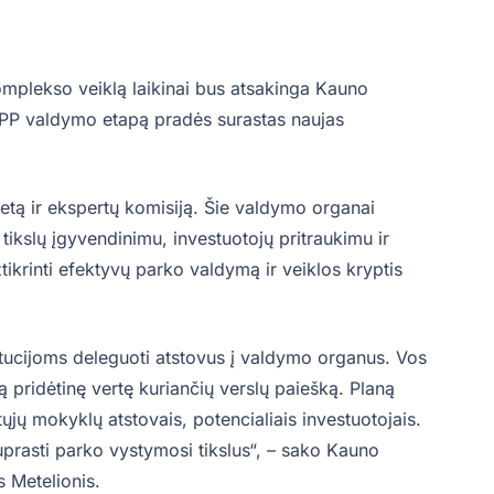
omplekso veiklą laikinai bus atsakinga Kauno
 AIPP valdymo etapą pradės surastas naujas
itetą ir ekspertų komisiją. Šie valdymo organai
 tikslų įgyvendinimu, investuotojų pritraukimu ir
užtikrinti efektyvų parko valdymą ir veiklos kryptis
itucijoms deleguoti atstovus į valdymo organus. Vos
ą pridėtinę vertę kuriančių verslų paiešką. Planą
jų mokyklų atstovais, potencialiais investuotojais.
uprasti parko vystymosi tikslus“, – sako Kauno
s Metelionis.