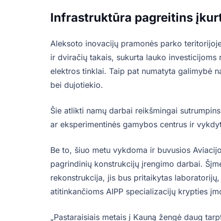
Infrastruktūra pagreitins įku
Aleksoto inovacijų pramonės parko teritorijoje j
ir dviračių takais, sukurta lauko investicijoms
elektros tinklai. Taip pat numatyta galimybė n
bei dujotiekio.
Šie atlikti namų darbai reikšmingai sutrumpins
ar eksperimentinės gamybos centrus ir vykdyt
Be to, šiuo metu vykdoma ir buvusios Aviacij
pagrindinių konstrukcijų įrengimo darbai. Šįme
rekonstrukcija, jis bus pritaikytas laboratori
atitinkančioms AIPP specializacijų krypties įm
„Pastaraisiais metais į Kauną žengė daug tar