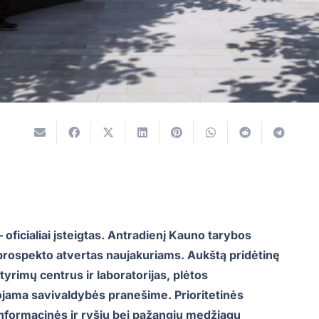
oficialiai įsteigtas. Antradienį Kauno tarybos
prospekto atvertas naujakuriams. Aukštą pridėtinę
yrimų centrus ir laboratorijas, plėtos
jama savivaldybės pranešime. Prioritetinės
 informacinės ir ryšių bei pažangių medžiagų