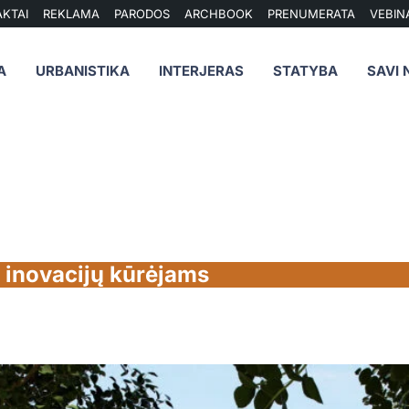
KTAI
REKLAMA
PARODOS
ARCHBOOK
PRENUMERATA
VEBIN
A
URBANISTIKA
INTERJERAS
STATYBA
SAVI 
 inovacijų kūrėjams