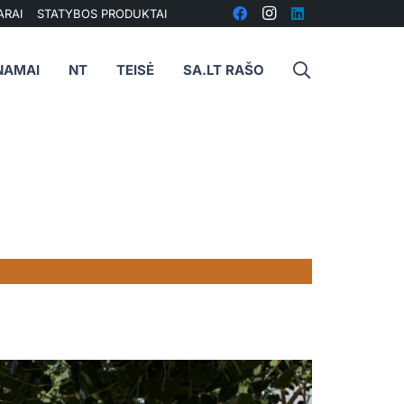
ARAI
STATYBOS PRODUKTAI
NAMAI
NT
TEISĖ
SA.LT RAŠO