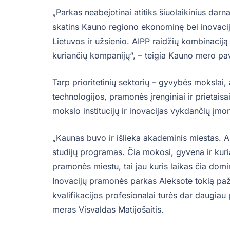
„Parkas neabejotinai atitiks šiuolaikinius darn
skatins Kauno regiono ekonominę bei inovacijų p
Lietuvos ir užsienio. AIPP raidžių kombinaciją
kuriančių kompanijų“, – teigia Kauno mero pa
Tarp prioritetinių sektorių – gyvybės mokslai,
technologijos, pramonės įrenginiai ir prietais
mokslo institucijų ir inovacijas vykdančių įmo
„Kaunas buvo ir išlieka akademinis miestas.
studijų programas. Čia mokosi, gyvena ir kuri
pramonės miestu, tai jau kuris laikas čia domi
Inovacijų pramonės parkas Aleksote tokią paž
kvalifikacijos profesionalai turės dar daugiau
meras Visvaldas Matijošaitis.