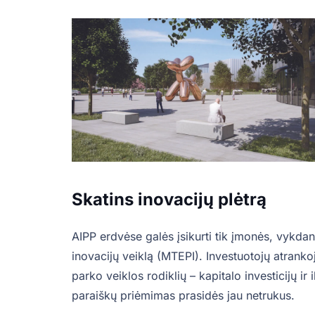
Skatins inovacijų plėtrą
AIPP erdvėse galės įsikurti tik įmonės, vykdan
inovacijų veiklą (MTEPI). Investuotojų atrankoj
parko veiklos rodiklių – kapitalo investicijų ir
paraiškų priėmimas prasidės jau netrukus.