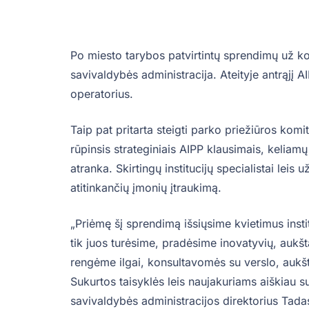
Po miesto tarybos patvirtintų sprendimų už k
savivaldybės administracija. Ateityje antrąjį
operatorius.
Taip pat pritarta steigti parko priežiūros kom
rūpinsis strateginiais AIPP klausimais, keliamų
atranka. Skirtingų institucijų specialistai leis 
atitinkančių įmonių įtraukimą.
„Priėmę šį sprendimą išsiųsime kvietimus inst
tik juos turėsime, pradėsime inovatyvių, aukšt
rengėme ilgai, konsultavomės su verslo, aukštų
Sukurtos taisyklės leis naujakuriams aiškiau s
savivaldybės administracijos direktorius Tada