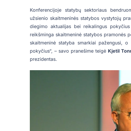
Konferencijoje statybų sektoriaus bendruo
užsienio skaitmeninės statybos vystytojų pr
diegimo aktualijas bei reikalingus pokyčius
reikšminga skaitmeninė statybos pramonės pe
skaitmeninė statyba smarkiai pažengusi, o ki
pokyčius“, – savo pranešime teigė
Kjetil Ton
prezidentas.