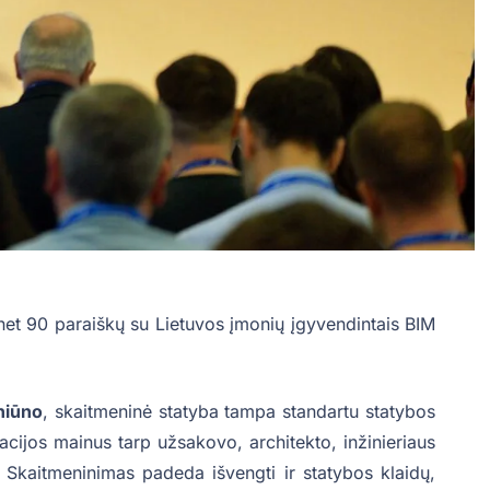
net 90 paraiškų su Lietuvos įmonių įgyvendintais BIM
niūno
, skaitmeninė statyba tampa standartu statybos
acijos mainus tarp užsakovo, architekto, inžinieriaus
. Skaitmeninimas padeda išvengti ir statybos klaidų,