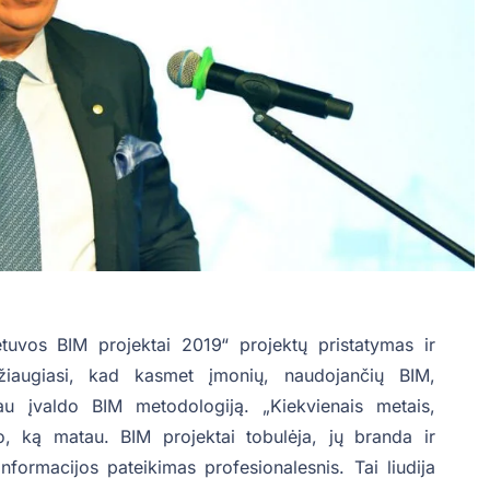
etuvos BIM projektai 2019“ projektų pristatymas ir
džiaugiasi, kad kasmet įmonių, naudojančių BIM,
iau įvaldo BIM metodologiją. „Kiekvienais metais,
o, ką matau. BIM projektai tobulėja, jų branda ir
ormacijos pateikimas profesionalesnis. Tai liudija