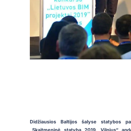
Didžiausios Baltijos šalyse statybos p
„Skaitmeninė statyba 2019. Vilnius“ apd