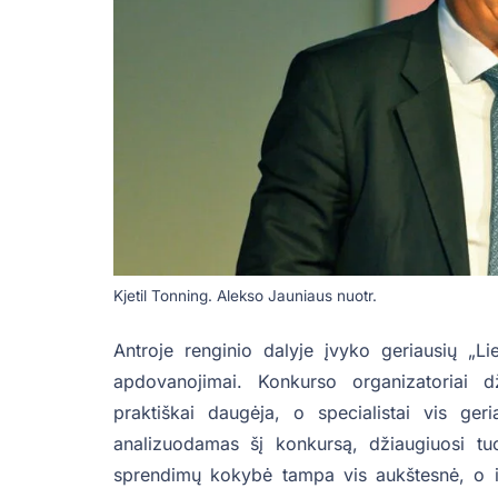
Kjetil Tonning. Alekso Jauniaus nuotr.
Antroje renginio dalyje įvyko geriausių „Li
apdovanojimai. Konkurso organizatoriai 
praktiškai daugėja, o specialistai vis ger
analizuodamas šį konkursą, džiaugiuosi tu
sprendimų kokybė tampa vis aukštesnė, o inf