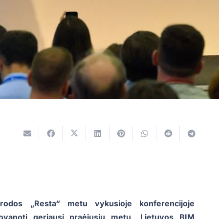
arodos „Resta“ metu vykusioje konferencijoje
ovanoti geriausi praėjusių metų „Lietuvos BIM