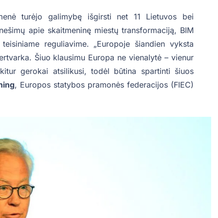
menė turėjo galimybę išgirsti net 11 Lietuvos bei
anešimų apie skaitmeninę miestų transformaciją, BIM
 teisiniame reguliavime. „Europoje šiandien vyksta
rtvarka. Šiuo klausimu Europa ne vienalytė – vienur
tur gerokai atsilikusi, todėl būtina spartinti šiuos
ning
, Europos statybos pramonės federacijos (FIEC)