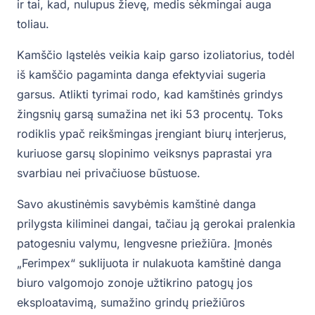
ir tai, kad, nulupus žievę, medis sėkmingai auga
toliau.
Kamščio ląstelės veikia kaip garso izoliatorius, todėl
iš kamščio pagaminta danga efektyviai sugeria
garsus. Atlikti tyrimai rodo, kad kamštinės grindys
žingsnių garsą sumažina net iki 53 procentų. Toks
rodiklis ypač reikšmingas įrengiant biurų interjerus,
kuriuose garsų slopinimo veiksnys paprastai yra
svarbiau nei privačiuose būstuose.
Savo akustinėmis savybėmis kamštinė danga
prilygsta kiliminei dangai, tačiau ją gerokai pralenkia
patogesniu valymu, lengvesne priežiūra. Įmonės
„Ferimpex“ suklijuota ir nulakuota kamštinė danga
biuro valgomojo zonoje užtikrino patogų jos
eksploatavimą, sumažino grindų priežiūros