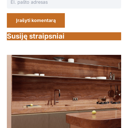
Įrašyti komentarą
Susiję straipsniai