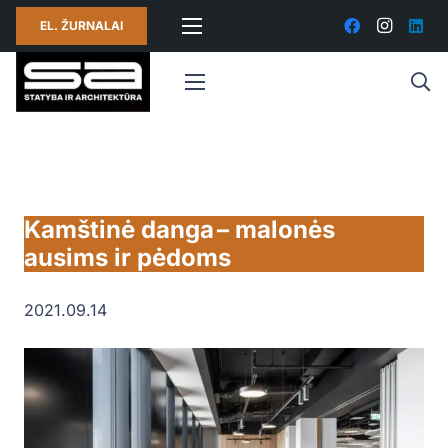
EL. ŽURNALAI
Kamštinė danga – malonės
ausims ir pėdoms
2021.09.14