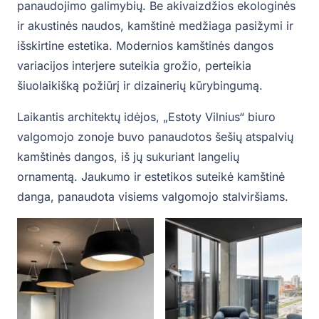
panaudojimo galimybių. Be akivaizdžios ekologinės
ir akustinės naudos, kamštinė medžiaga pasižymi ir
išskirtine estetika. Modernios kamštinės dangos
variacijos interjere suteikia grožio, perteikia
šiuolaikišką požiūrį ir dizainerių kūrybingumą.
Laikantis architektų idėjos, „Estoty Vilnius“ biuro
valgomojo zonoje buvo panaudotos šešių atspalvių
kamštinės dangos, iš jų sukuriant langelių
ornamentą. Jaukumo ir estetikos suteikė kamštinė
danga, panaudota visiems valgomojo stalviršiams.