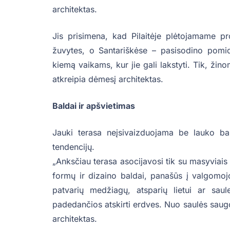
architektas.
Jis prisimena, kad Pilaitėje plėtojamame pr
žuvytes, o Santariškėse – pasisodino pomid
kiemą vaikams, kur jie gali lakstyti. Tik, žino
atkreipia dėmesį architektas.
Baldai ir apšvietimas
Jauki terasa neįsivaizduojama be lauko ba
tendencijų.
„Anksčiau terasa asocijavosi tik su masyviais
formų ir dizaino baldai, panašūs į valgomoj
patvarių medžiagų, atsparių lietui ar saul
padedančios atskirti erdves. Nuo saulės saugo
architektas.