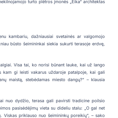
nekilnojamojo turto plėtros įmonės „Eika“ architektas
vienu kambariu, dažniausiai svetainės ar valgomojo
niau būsto šeimininkai siekia sukurti terasoje erdvę,
lgiai. Visa tai, ko norisi būnant lauke, kai už lango
s kam gi leisti vakarus uždaroje patalpoje, kai gali
skanų maistą, stebėdamas miesto dangų?“ – klausia
i nuo dydžio, terasa gali pavirsti tradicine poilsio
eimos pasisėdėjimų vieta su dideliu stalu: „O gal net
ų. Viskas priklauso nuo šeimininkų poreikių“, – sako