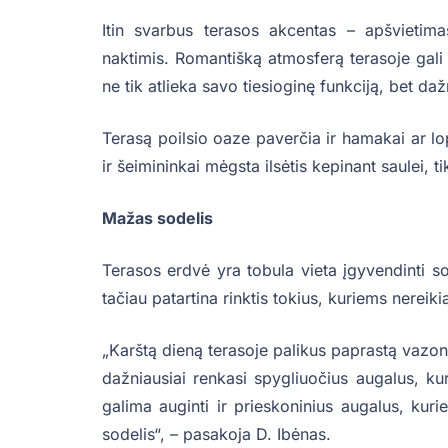
Itin svarbus terasos akcentas – apšvietima
naktimis. Romantišką atmosferą terasoje gali 
ne tik atlieka savo tiesioginę funkciją, bet d
Terasą poilsio oaze paverčia ir hamakai ar lop
ir šeimininkai mėgsta ilsėtis kepinant saulei, t
Mažas sodelis
Terasos erdvė yra tobula vieta įgyvendinti so
tačiau patartina rinktis tokius, kuriems nereik
„Karštą dieną terasoje palikus paprastą vazonin
dažniausiai renkasi spygliuočius augalus, kuri
galima auginti ir prieskoninius augalus, kuri
sodelis“, – pasakoja D. Ibėnas.