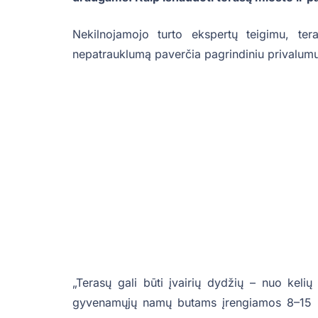
Nekilnojamojo turto ekspertų teigimu, te
nepatrauklumą paverčia pagrindiniu privalum
„Terasų gali būti įvairių dydžių – nuo kelių
gyvenamųjų namų butams įrengiamos 8–15 k