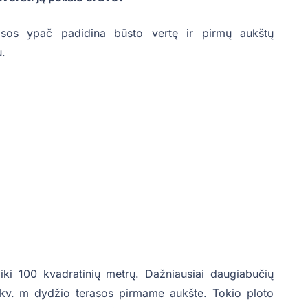
rasos ypač padidina būsto vertę ir pirmų aukštų
u.
 iki 100 kvadratinių metrų. Dažniausiai daugiabučių
v. m dydžio terasos pirmame aukšte. Tokio ploto