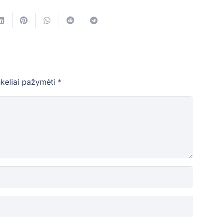
ukeliai pažymėti
*