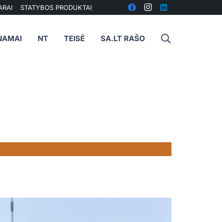
ARAI
STATYBOS PRODUKTAI
NAMAI
NT
TEISĖ
SA.LT RAŠO