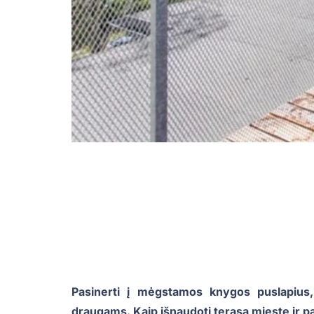
Pasinerti į mėgstamos knygos puslapius,
draugams. Kaip išnaudoti terasą mieste ir pa