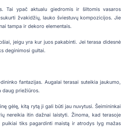
s. Tai ypač aktualu giedromis ir šiltomis vasaros
sukurti žvakidžių, lauko šviestuvų kompozicijos. Jie
ažnai tampa ir dekoro elementais.
šiai, jeigu yra kur juos pakabinti. Jei terasa didesnė
iks deginimosi gultai.
dininko fantazijas. Augalai terasai suteikia jaukumo,
ia daug priežiūros.
ę gėlę, kitą rytą ji gali būti jau nuvytusi. Šeimininkai
ų nereikia itin dažnai laistyti. Žinoma, kad terasoje
e puikiai tiks pagardinti maistą ir atrodys lyg mažas