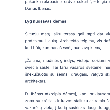
pakanka rekreacinei erdvei sukurti“, – teigia 
Darius Ibėnas.
Lyg nuosavas kiemas
Šiltuoju metų laiku terasa gali tapti dar 
pratęsimu į lauką. Architekto teigimu, vis daž
kuri būtų kuo panašesnė į nuosavą kiemą.
„Žaluma, medinės grindys, vietoje ruošiami va
šviečia saulė. Tai tarsi vasaros svetainė, ne
šnekučiuotis su šeima, draugais, valgyti 
architektas.
D. Ibėnas atkreipia dėmesį, kad, priklausoma
zona su krėslais ir kavos staliuku ar ramia š
vakarėlių vieta, į kurią susirinks daug draug