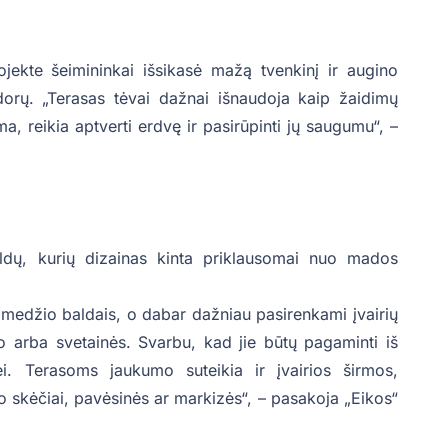
ojekte šeimininkai išsikasė mažą tvenkinį ir augino
orų. „Terasas tėvai dažnai išnaudoja kaip žaidimų
ma, reikia aptverti erdvę ir pasirūpinti jų saugumu“, –
ldų, kurių dizainas kinta priklausomai nuo mados
 medžio baldais, o dabar dažniau pasirenkami įvairių
o arba svetainės. Svarbu, kad jie būtų pagaminti iš
ei. Terasoms jaukumo suteikia ir įvairios širmos,
 skėčiai, pavėsinės ar markizės“, – pasakoja „Eikos“