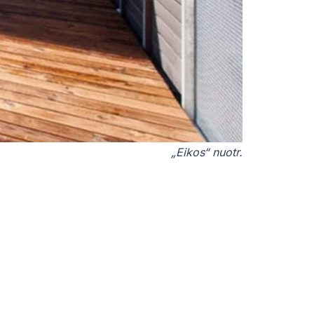
„Eikos“ nuotr.