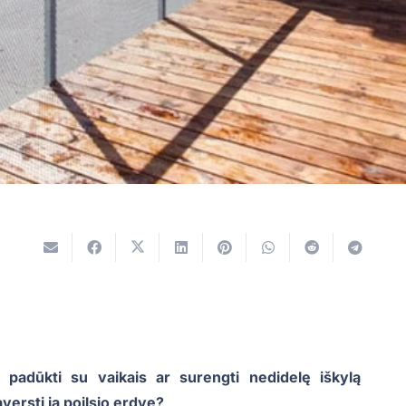
 padūkti su vaikais ar surengti nedidelę iškylą
versti ją poilsio erdve?