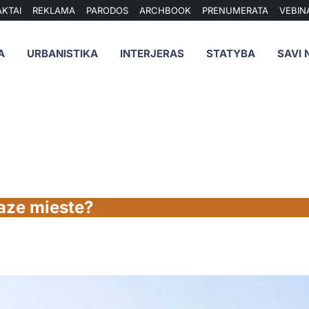
KTAI
REKLAMA
PARODOS
ARCHBOOK
PRENUMERATA
VEBIN
A
URBANISTIKA
INTERJERAS
STATYBA
SAVI 
oaze mieste?