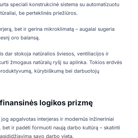
sukurta speciali konstrukcinė sistema su automatizuotu
ūraliai, be perteklinės priežiūros.
erjerą, bet ir gerina mikroklimatą – augalai sugeria
kesnį oro balansą.
 dar stokoja natūralios šviesos, ventiliacijos ir
kurti žmogaus natūralų ryšį su aplinka. Tokios erdvės
a produktyvumą, kūrybiškumą bei darbuotojų
finansinės logikos prizmę
 jog apgalvotas interjeras ir modernūs inžineriniai
 bet ir padėti formuoti naują darbo kultūrą – skatinti
asididžiavimą savo darbo vieta.