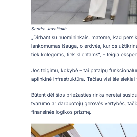
Sandra Jovaišaitė
„Dirbant su nuomininkais, matome, kad persik
lankomumas išauga, o erdvės, kurios užtikrin
tiek kolegoms, tiek klientams“, – teigia eksper
Jos teigimu, kokybė – tai patalpų funkcionalum
aplinkinė infrastruktūra. Tačiau visi šie siekiai 
Būtent dėl šios priežasties rinka neretai sus
tvarumo ar darbuotojų gerovės vertybės, tači
finansinės logikos prizmę.