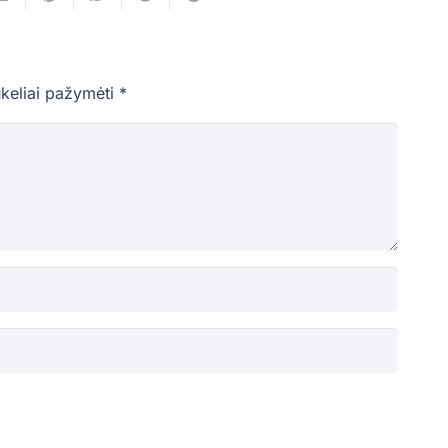
ukeliai pažymėti
*