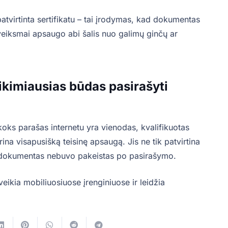
 patvirtinta sertifikatu – tai įrodymas, kad dokumentas
veiksmai apsaugo abi šalis nuo galimų ginčų ar
tikimiausias būdas pasirašyti
 koks parašas internetu yra vienodas, kvalifikuotas
krina visapusišką teisinę apsaugą. Jis ne tik patvirtina
ad dokumentas nebuvo pakeistas po pasirašymo.
veikia mobiliuosiuose įrenginiuose ir leidžia
.