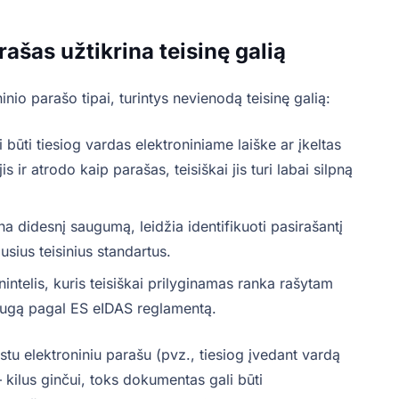
ašas užtikrina teisinę galią
inio parašo tipai, turintys nevienodą teisinę galią:
i būti tiesiog vardas elektroniniame laiške ar įkeltas
ir atrodo kaip parašas, teisiškai jis turi labai silpną
na didesnį saugumą, leidžia identifikuoti pasirašantį
usius teisinius standartus.
nintelis, kuris teisiškai prilyginamas ranka rašytam
saugą pagal ES eIDAS reglamentą.
tu elektroniniu parašu (pvz., tiesiog įvedant vardą
– kilus ginčui, toks dokumentas gali būti