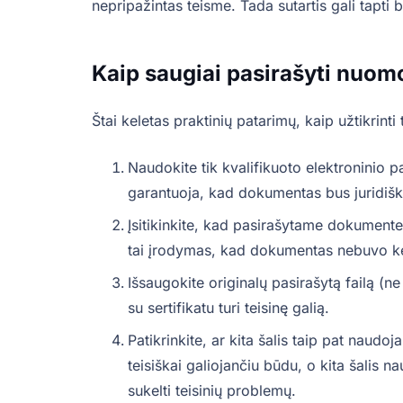
nepripažintas teisme. Tada sutartis gali tapti
Kaip saugiai pasirašyti nuomo
Štai keletas praktinių patarimų, kaip užtikrinti t
Naudokite tik kvalifikuoto elektroninio p
garantuoja, kad dokumentas bus juridiška
Įsitikinkite, kad pasirašytame dokumente
tai įrodymas, kad dokumentas nebuvo kei
Išsaugokite originalų pasirašytą failą (n
su sertifikatu turi teisinę galią.
Patikrinkite, ar kita šalis taip pat naudoj
teisiškai galiojančiu būdu, o kita šalis 
sukelti teisinių problemų.