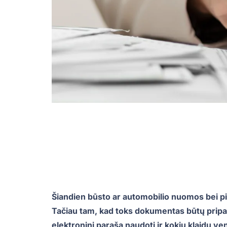
Šiandien būsto ar automobilio nuomos bei pi
Tačiau tam, kad toks dokumentas būtų pripaži
elektroninį parašą naudoti ir kokių klaidų ven