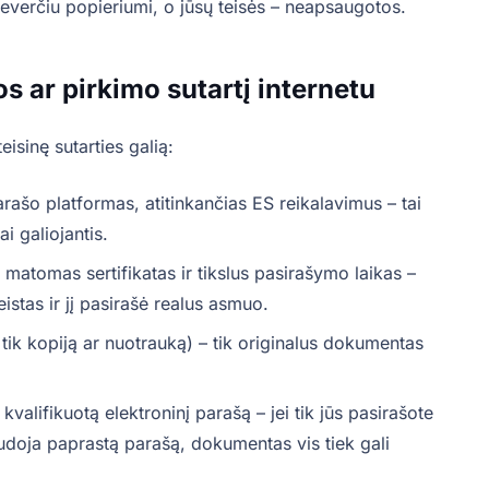
 beverčiu popieriumi, o jūsų teisės – neapsaugotos.
s ar pirkimo sutartį internetu
eisinę sutarties galią:
arašo platformas, atitinkančias ES reikalavimus – tai
i galiojantis.
 matomas sertifikatas ir tikslus pasirašymo laikas –
stas ir jį pasirašė realus asmuo.
e tik kopiją ar nuotrauką) – tik originalus dokumentas
a kvalifikuotą elektroninį parašą – jei tik jūs pasirašote
naudoja paprastą parašą, dokumentas vis tiek gali