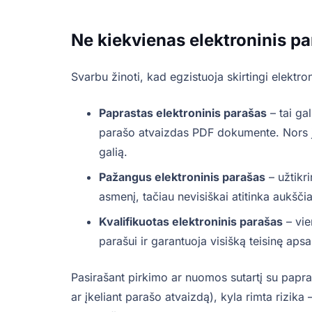
Ne kiekvienas elektroninis par
Svarbu žinoti, kad egzistuoja skirtingi elektron
Paprastas elektroninis parašas
– tai gal
parašo atvaizdas PDF dokumente. Nors jis 
galią.
Pažangus elektroninis parašas
– užtikri
asmenį, tačiau nevisiškai atitinka aukščia
Kvalifikuotas elektroninis parašas
– vie
parašui ir garantuoja visišką teisinę ap
Pasirašant pirkimo ar nuomos sutartį su papras
ar įkeliant parašo atvaizdą), kyla rimta rizika 