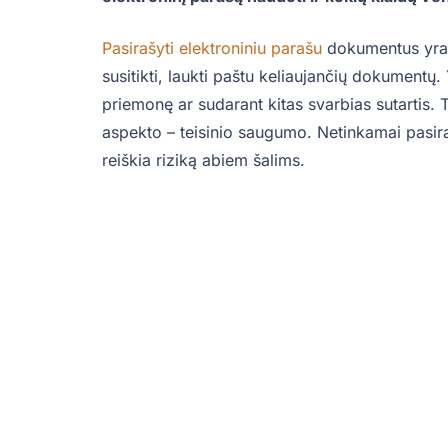
Pasirašyti elektroniniu parašu
dokumentus yra n
susitikti, laukti paštu keliaujančių dokumentų
priemonę ar sudarant kitas svarbias sutartis.
aspekto – teisinio saugumo. Netinkamai pasirašy
reiškia riziką abiem šalims.