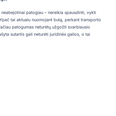
eabejotinai patogiau – nereikia spausdinti, vykti
. Ypač tai aktualu nuomojant butą, perkant transporto
 Tačiau patogumas neturėtų užgožti svarbiausio
ta sutartis gali neturėti juridinės galios, o tai