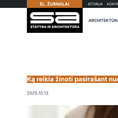
EL. ŽURNALAI
ISTORIJA
KONTA
ARCHITEKTŪR
Ką reikia žinoti pasirašant n
2025.10.13