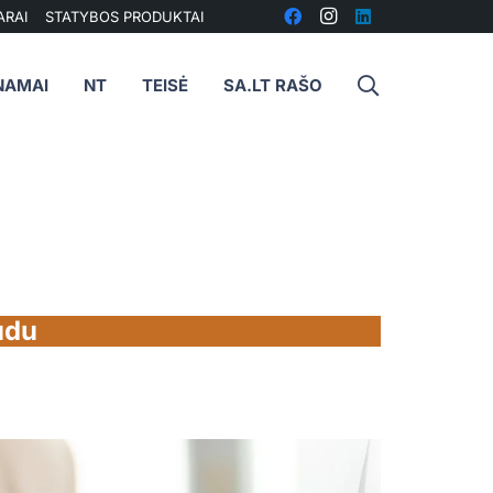
ARAI
STATYBOS PRODUKTAI
NAMAI
NT
TEISĖ
SA.LT RAŠO
ūdu