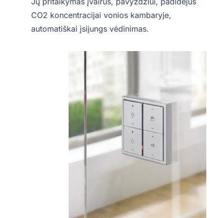
Jų pritaikymas įvairus, pavyzdžiui, padidėjus
CO2 koncentracijai vonios kambaryje,
automatiškai įsijungs vėdinimas.