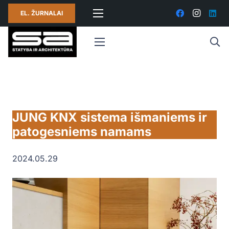
EL. ŽURNALAI
JUNG KNX sistema išmaniems ir
patogesniems namams
2024.05.29