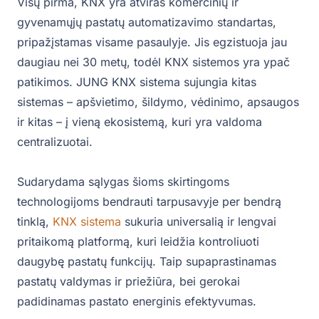
Visų pirma, KNX yra atviras komercinių ir
gyvenamųjų pastatų automatizavimo standartas,
pripažįstamas visame pasaulyje. Jis egzistuoja jau
daugiau nei 30 metų, todėl KNX sistemos yra ypač
patikimos. JUNG KNX sistema sujungia kitas
sistemas – apšvietimo, šildymo, vėdinimo, apsaugos
ir kitas – į vieną ekosistemą, kuri yra valdoma
centralizuotai.
Sudarydama sąlygas šioms skirtingoms
technologijoms bendrauti tarpusavyje per bendrą
tinklą,
KNX sistema
sukuria universalią ir lengvai
pritaikomą platformą, kuri leidžia kontroliuoti
daugybę pastatų funkcijų. Taip supaprastinamas
pastatų valdymas ir priežiūra, bei gerokai
padidinamas pastato energinis efektyvumas.