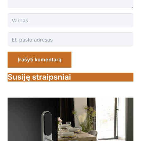
Įrašyti komentarą
Susiję straipsniai