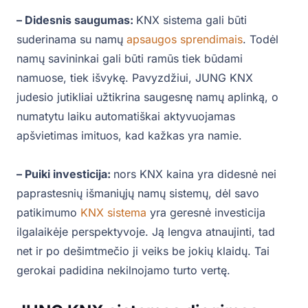
– Didesnis saugumas:
KNX sistema gali būti
suderinama su namų
apsaugos sprendimais
. Todėl
namų savininkai gali būti ramūs tiek būdami
namuose, tiek išvykę. Pavyzdžiui, JUNG KNX
judesio jutikliai užtikrina saugesnę namų aplinką, o
numatytu laiku automatiškai aktyvuojamas
apšvietimas imituos, kad kažkas yra namie.
– Puiki investicija:
nors KNX kaina yra didesnė nei
paprastesnių išmaniųjų namų sistemų, dėl savo
patikimumo
KNX sistema
yra geresnė investicija
ilgalaikėje perspektyvoje. Ją lengva atnaujinti, tad
net ir po dešimtmečio ji veiks be jokių klaidų. Tai
gerokai padidina nekilnojamo turto vertę.