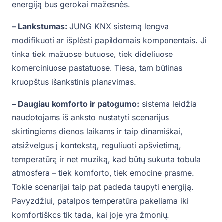
energiją bus gerokai mažesnės.
– Lankstumas:
JUNG KNX sistemą lengva
modifikuoti ar išplėsti papildomais komponentais. Ji
tinka tiek mažuose butuose, tiek dideliuose
komerciniuose pastatuose. Tiesa, tam būtinas
kruopštus išankstinis planavimas.
– Daugiau komforto ir patogumo:
sistema leidžia
naudotojams iš anksto nustatyti scenarijus
skirtingiems dienos laikams ir taip dinamiškai,
atsižvelgus į kontekstą, reguliuoti apšvietimą,
temperatūrą ir net muziką, kad būtų sukurta tobula
atmosfera – tiek komforto, tiek emocine prasme.
Tokie scenarijai taip pat padeda taupyti energiją.
Pavyzdžiui, patalpos temperatūra pakeliama iki
komfortiškos tik tada, kai joje yra žmonių.