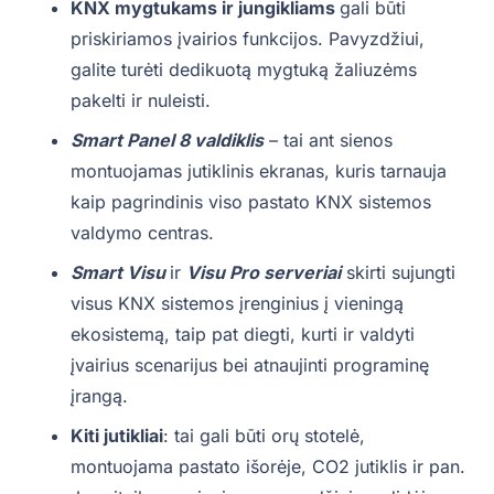
KNX mygtukams ir jungikliams
gali būti
priskiriamos įvairios funkcijos. Pavyzdžiui,
galite turėti dedikuotą mygtuką žaliuzėms
pakelti ir nuleisti.
Smart Panel 8 valdiklis
– tai ant sienos
montuojamas jutiklinis ekranas, kuris tarnauja
kaip pagrindinis viso pastato KNX sistemos
valdymo centras.
Smart Visu
ir
Visu Pro serveriai
skirti sujungti
visus KNX sistemos įrenginius į vieningą
ekosistemą, taip pat diegti, kurti ir valdyti
įvairius scenarijus bei atnaujinti programinę
įrangą.
Kiti jutikliai
: tai gali būti orų stotelė,
montuojama pastato išorėje, CO2 jutiklis ir pan.