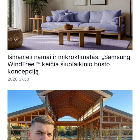
Išmanieji namai ir mikroklimatas. „Samsung
WindFree™“ keičia šiuolaikinio būsto
koncepciją
2026.07.30