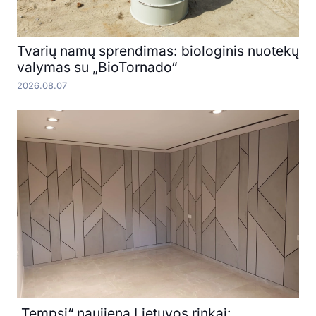
Tvarių namų sprendimas: biologinis nuotekų
valymas su „BioTornado“
2026.08.07
„Tempsi“ naujiena Lietuvos rinkai: