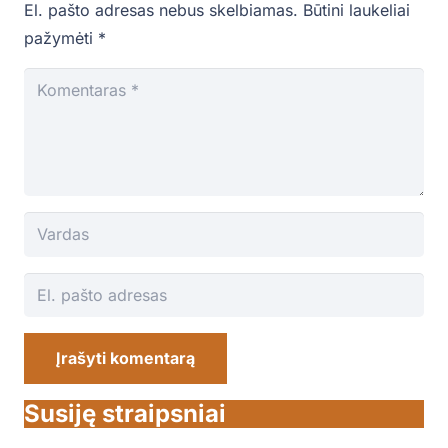
El. pašto adresas nebus skelbiamas.
Būtini laukeliai
pažymėti
*
Įrašyti komentarą
Susiję straipsniai