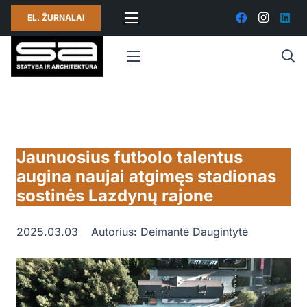
EL. ŽURNALAI
Jaunuosius futbolo talentus
augina naujai atgimęs stadionas
sostinės Lazdynų rajone
2025.03.03
Autorius:
Deimantė Daugintytė