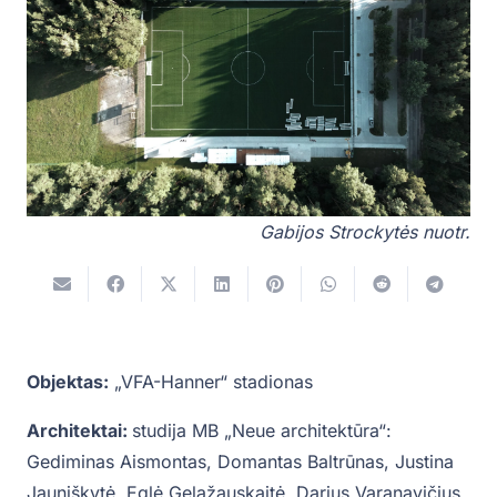
Gabijos Strockytės nuotr.
Objektas:
„VFA-Hanner“ stadionas
Architektai:
studija MB „Neue architektūra“:
Gediminas Aismontas, Domantas Baltrūnas, Justina
Jauniškytė, Eglė Gelažauskaitė, Darius Varanavičius