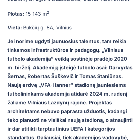
2
Plotas:
15 143 m
Vieta:
Bukčių g. 8A, Vilnius
Jei norime ugdyti jaunuosius talentus, tam reikia
tinkamos infrastruktūros ir pedagogų. „Vilniaus
futbolo akademija“ veiklą sostinėje pradėjo 2020
m. birželį. Akademiją įsteigė futbolo asai: Darvydas
Šernas, Robertas Šuškevič ir Tomas Staniūnas.
Naują erdvę „VFA-Hanner“ stadioną jauniesiems
futbolininkams akademija atidarė 2024 m. rudenį
žaliame Vilniaus Lazdynų rajone. Projektas
architektams nebuvo paprasta užduotis, kadangi
teko planuoti ne visiškai naują stadioną, o atnaujinti
ir dar atitikti tarptautinius UEFA I kategorijos
standartus. Galiausiai, tiek akademijos vadovybė,