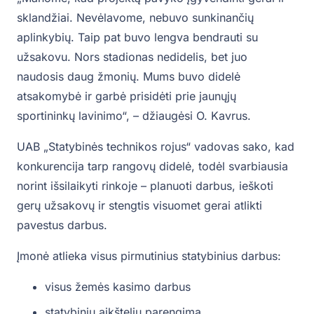
sklandžiai. Nevėlavome, nebuvo sunkinančių
aplinkybių. Taip pat buvo lengva bendrauti su
užsakovu. Nors stadionas nedidelis, bet juo
naudosis daug žmonių. Mums buvo didelė
atsakomybė ir garbė prisidėti prie jaunųjų
sportininkų lavinimo“, – džiaugėsi O. Kavrus.
UAB „Statybinės technikos rojus“ vadovas sako, kad
konkurencija tarp rangovų didelė, todėl svarbiausia
norint išsilaikyti rinkoje – planuoti darbus, ieškoti
gerų užsakovų ir stengtis visuomet gerai atlikti
pavestus darbus.
Įmonė atlieka visus pirmutinius statybinius darbus:
visus žemės kasimo darbus
statybinių aikštelių parengimą