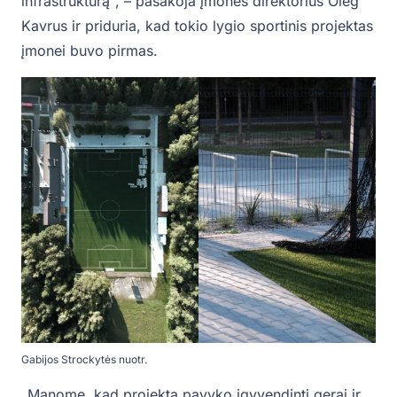
infrastruktūrą“, – pasakoja įmonės direktorius Oleg
Kavrus ir priduria, kad tokio lygio sportinis projektas
įmonei buvo pirmas.
Gabijos Strockytės nuotr.
„Manome, kad projektą pavyko įgyvendinti gerai ir