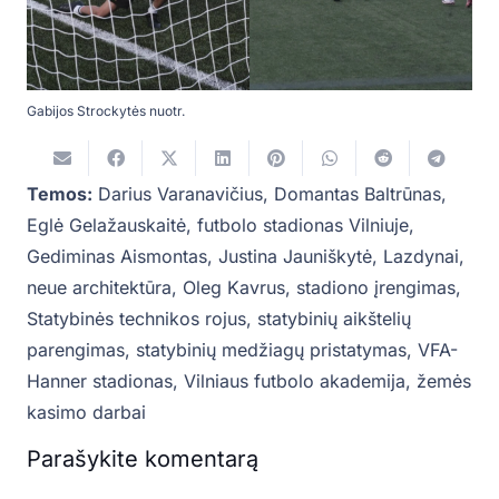
Gabijos Strockytės nuotr.
Temos:
Darius Varanavičius
,
Domantas Baltrūnas
,
Eglė Gelažauskaitė
,
futbolo stadionas Vilniuje
,
Gediminas Aismontas
,
Justina Jauniškytė
,
Lazdynai
,
neue architektūra
,
Oleg Kavrus
,
stadiono įrengimas
,
Statybinės technikos rojus
,
statybinių aikštelių
parengimas
,
statybinių medžiagų pristatymas
,
VFA-
Hanner stadionas
,
Vilniaus futbolo akademija
,
žemės
kasimo darbai
Parašykite komentarą