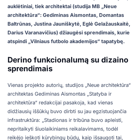
auklėtiniai, tiek architektai (studija MB „Neue
architektūra“: Gediminas Aismontas, Domantas
Baltrūnas, Justina Jauniškytė, Eglė Gelažauskaitė,
Darius Varanavičius) džiaugėsi sprendimais, kurie
atspindi „Vilniaus futbolo akademijos“ tapatybę.
Derino funkcionalumą su dizaino
sprendimais
Vienas projekto autorių, studijos „Neue architektūra“
architektas Gediminas Aismontas „Statyba ir
architektūra“ redakcijai pasakoja, kad vienas
didžiausių iššūkių buvo dirbti su jau egzistuojančia
infrastruktūra: „Stadionas ir tribūna buvo apleisti,
nepritaikyti šiuolaikiniams reikalavimams, todėl
reikėjo ieškoti kūrybingų būdų, kaip išsaugoti tai,