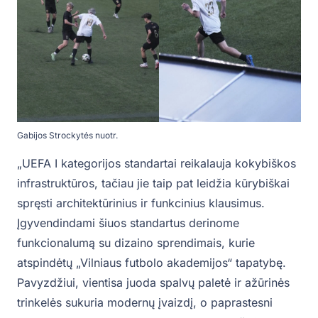
Gabijos Strockytės nuotr.
„UEFA I kategorijos standartai reikalauja kokybiškos
infrastruktūros, tačiau jie taip pat leidžia kūrybiškai
spręsti architektūrinius ir funkcinius klausimus.
Įgyvendindami šiuos standartus derinome
funkcionalumą su dizaino sprendimais, kurie
atspindėtų „Vilniaus futbolo akademijos“ tapatybę.
Pavyzdžiui, vientisa juoda spalvų paletė ir ažūrinės
trinkelės sukuria modernų įvaizdį, o paprastesni