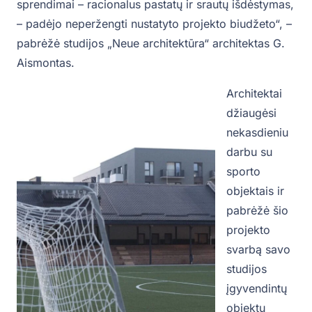
sprendimai – racionalus pastatų ir srautų išdėstymas,
– padėjo neperžengti nustatyto projekto biudžeto“, –
pabrėžė studijos „Neue architektūra“ architektas G.
Aismontas.
Architektai
džiaugėsi
nekasdieniu
darbu su
sporto
objektais ir
pabrėžė šio
projekto
svarbą savo
studijos
įgyvendintų
objektų