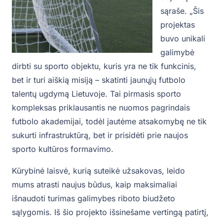
sąraše. „Šis
projektas
buvo unikali
galimybė
dirbti su sporto objektu, kuris yra ne tik funkcinis,
bet ir turi aiškią misiją – skatinti jaunųjų futbolo
talentų ugdymą Lietuvoje. Tai pirmasis sporto
kompleksas priklausantis ne nuomos pagrindais
futbolo akademijai, todėl jautėme atsakomybę ne tik
sukurti infrastruktūrą, bet ir prisidėti prie naujos
sporto kultūros formavimo.
Kūrybinė laisvė, kurią suteikė užsakovas, leido
mums atrasti naujus būdus, kaip maksimaliai
išnaudoti turimas galimybes riboto biudžeto
sąlygomis. Iš šio projekto išsinešame vertingą patirtį,