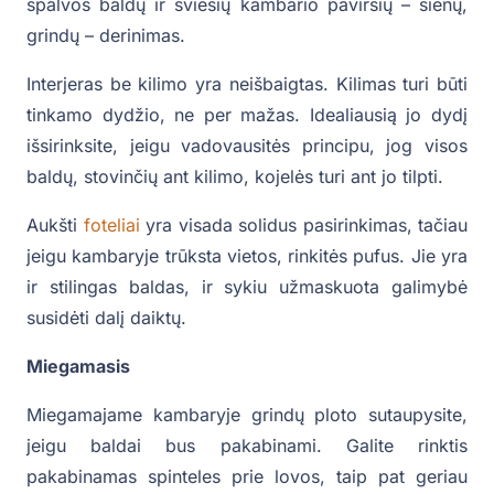
spalvos baldų ir šviesių kambario paviršių – sienų,
grindų – derinimas.
Interjeras be kilimo yra neišbaigtas. Kilimas turi būti
tinkamo dydžio, ne per mažas. Idealiausią jo dydį
išsirinksite, jeigu vadovausitės principu, jog visos
baldų, stovinčių ant kilimo, kojelės turi ant jo tilpti.
Aukšti
foteliai
yra visada solidus pasirinkimas, tačiau
jeigu kambaryje trūksta vietos, rinkitės pufus. Jie yra
ir stilingas baldas, ir sykiu užmaskuota galimybė
susidėti dalį daiktų.
Miegamasis
Miegamajame kambaryje grindų ploto sutaupysite,
jeigu baldai bus pakabinami. Galite rinktis
pakabinamas spinteles prie lovos, taip pat geriau