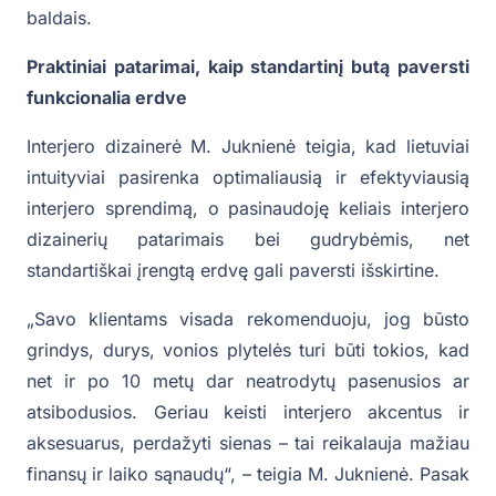
baldais.
Praktiniai patarimai, kaip standartinį butą paversti
funkcionalia erdve
Interjero dizainerė M. Juknienė teigia, kad lietuviai
intuityviai pasirenka optimaliausią ir efektyviausią
interjero sprendimą, o pasinaudoję keliais interjero
dizainerių patarimais bei gudrybėmis, net
standartiškai įrengtą erdvę gali paversti išskirtine.
„Savo klientams visada rekomenduoju, jog būsto
grindys, durys, vonios plytelės turi būti tokios, kad
net ir po 10 metų dar neatrodytų pasenusios ar
atsibodusios. Geriau keisti interjero akcentus ir
aksesuarus, perdažyti sienas – tai reikalauja mažiau
finansų ir laiko sąnaudų“, – teigia M. Juknienė. Pasak