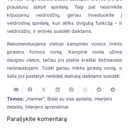
praustuvu statyti spintelę. Taip pat nesirinkite
klijuojamų veidrodžių, geriau investuokite į
veidrodinę spintelę, kuri atliks dvigubą funkciją – ir
veidrodžio, ir erdvės susidėti daiktams.
Rekomenduojama vietoje kampinės vonios rinktis
įprastos formos vonią. Kampinė vonia užima
daugiau vietos, tačiau jos platūs kraštai dažniausiai
neišnaudojami. Todėl geriau rinktis įprastą vonią, o
šalia jos pastatyti nedidelį staliuką daiktams susidėti.
Temos:
„Hanner“
,
Butai su visa apdaila
,
interjero
detalės
,
Interjero sprendimai
Parašykite komentarą