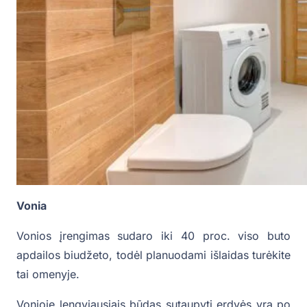
Vonia
Vonios įrengimas sudaro iki 40 proc. viso buto
apdailos biudžeto, todėl planuodami išlaidas turėkite
tai omenyje.
Vonioje lengviausiais būdas sutaupyti erdvės yra po