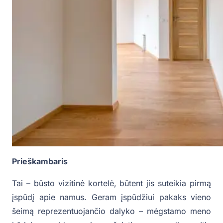
Prieškambaris
Tai – būsto vizitinė kortelė, būtent jis suteikia pirmą
įspūdį apie namus. Geram įspūdžiui pakaks vieno
šeimą reprezentuojančio dalyko – mėgstamo meno