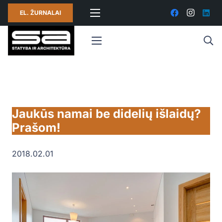
EL. ŽURNALAI
Jaukūs namai be didelių išlaidų?
Prašom!
2018.02.01