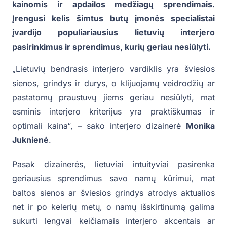
kainomis ir apdailos medžiagų sprendimais.
Įrengusi kelis šimtus butų įmonės specialistai
įvardijo populiariausius lietuvių interjero
pasirinkimus ir sprendimus, kurių geriau nesiūlyti.
„Lietuvių bendrasis interjero vardiklis yra šviesios
sienos, grindys ir durys, o klijuojamų veidrodžių ar
pastatomų praustuvų jiems geriau nesiūlyti, mat
esminis interjero kriterijus yra praktiškumas ir
optimali kaina“, – sako interjero dizainerė
Monika
Juknienė
.
Pasak dizainerės, lietuviai intuityviai pasirenka
geriausius sprendimus savo namų kūrimui, mat
baltos sienos ar šviesios grindys atrodys aktualios
net ir po kelerių metų, o namų išskirtinumą galima
sukurti lengvai keičiamais interjero akcentais ar