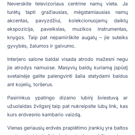
Neverskite televizoriaus centrine namų vieta. Ja
turėtų tapti gražiausias, mėgstamiausias namų
akcentas, pavyzdžiui, kolekcionuojamų daiktų
ekspozicija, paveikslas, muzikos instrumentas,
knygos. Taip pat nepamirškite augalų – jie suteiks
gyvybės, žalumos ir gaivumo.
Interjero salone baldai visada atrodo mažesni negu
jie atrodys namuose. Masyvių baldų kuriamą įspūdį
svetainėje galite palengvinti šalia statydami baldus
ant kojelių, toršerus.
Pasirinkus ypatingo dizaino lubinį šviestuvą ar
užuolaidas žvilgsnį taip pat nukreipsite lubų link, kas
kurs erdvesnio kambario vaizdą.
Vienas geriausių erdvės praplėtimo įrankių yra baltos