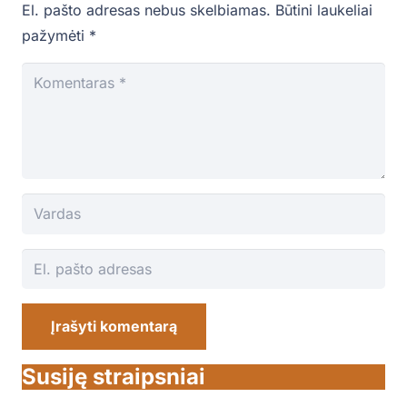
El. pašto adresas nebus skelbiamas.
Būtini laukeliai
pažymėti
*
Įrašyti komentarą
Susiję straipsniai