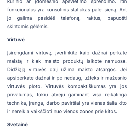
kūrinio ar įdomesnio apšvietimo sprendimo. Itin
funkcionalus yra konsolinis staliukas palei sieną. Ant
jo galima pasidėti telefoną, raktus, papuošti
skintomis gėlėmis.
Virtuvė
Įsirengdami virtuvę, įvertinkite kaip dažnai perkate
maistą ir kiek maisto produktų laikote namuose.
Didžiąją virtuvės dalį užima maisto atsargos. Jei
apsiperkate dažnai ir po nedaug, užteks ir mažesnio
virtuvės ploto. Virtuvės kompaktiškumas yra jos
privalumas, tokiu atveju gaminant visa reikalinga
technika, įranga, darbo paviršiai yra vienas šalia kito
ir nereikia vaikščioti nuo vienos zonos prie kitos.
Svetainė