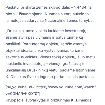
Pastatui priskirta žemės sklypo dalis – 1,4434 ha
ploto – išnuomojama. Nuomos sutartį aukciono
laimėtojas sudarys su Nacionaline žemės tarnyba.
„Druskininkuose visada laukiame investuotojų –
esame atviri pasiūlymams ir patys turime ką
pasiūlyti. Parduodamų objektų sąraše esantys
objektai idealiai tinka vystyti įvairias turizmo
sektoriaus veiklas. Vienas tokių objektų, šiuo metu
laukiantis investuotojų – vienoje gražiausių ir
unikaliausių Druskininkų vietų, pačiame istoriniame
K. Dineikos Sveikatingumo parke esantis pastatas.
[su_youtube url=”https://www.youtube.com/watch?
v=0GHARvKKQT0″]
Kruopščiai sutvarkytas ir prižiūrimas K. Dineikos