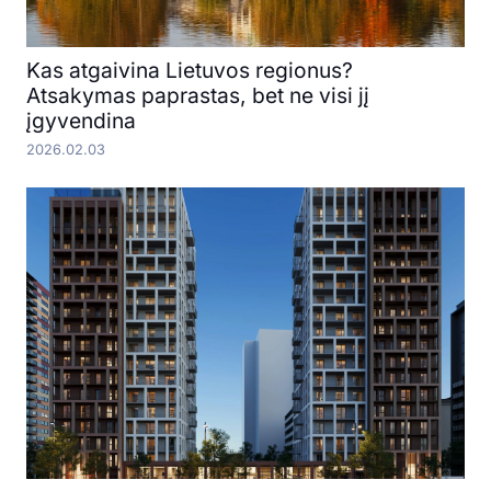
Kas atgaivina Lietuvos regionus?
Atsakymas paprastas, bet ne visi jį
įgyvendina
2026.02.03