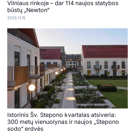
Vilniaus rinkoje – dar 114 naujos statybos
būstų „Newton“
2025.11.15
Istorinis Šv. Stepono kvartalas atsiveria:
300 metų vienuolynas ir naujos „Stepono
sodo“ erdvės