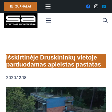
EL. ŽURNALAI
Išskirtinėje Druskininkų vietoje
parduodamas apleistas pastatas
2020.12.18