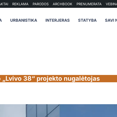
KTAI
REKLAMA
PARODOS
ARCHBOOK
PRENUMERATA
VEBIN
A
URBANISTIKA
INTERJERAS
STATYBA
SAVI 
o „Lvivo 38“ projekto nugalėtojas