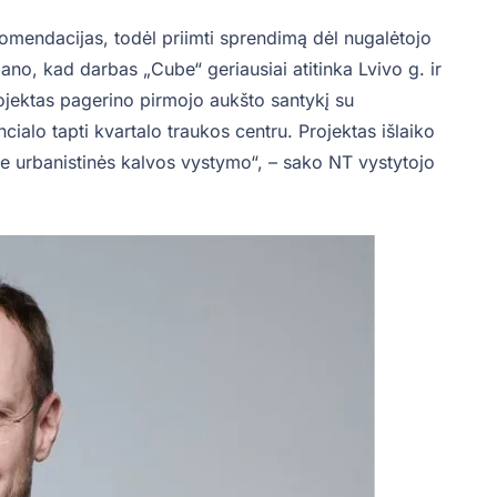
ekomendacijas, todėl priimti sprendimą dėl nugalėtojo
 mano, kad darbas „Cube“ geriausiai atitinka Lvivo g. ir
rojektas pagerino pirmojo aukšto santykį su
cialo tapti kvartalo traukos centru. Projektas išlaiko
prie urbanistinės kalvos vystymo“, – sako NT vystytojo