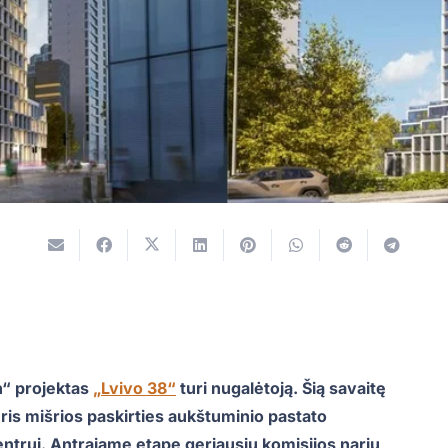
n“ projektas
„Lvivo 38“
turi nugalėtoją. Šią savaitę
is mišrios paskirties aukštuminio pastato
entrui. Antrajame etape geriausių komisijos narių