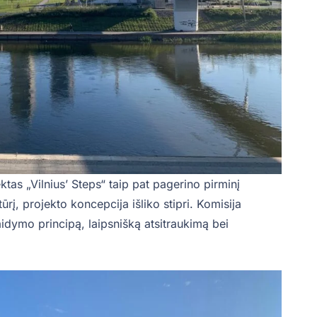
ktas „Vilnius’ Steps“ taip pat pagerino pirminį
ūrį, projekto koncepcija išliko stipri. Komisija
aidymo principą, laipsnišką atsitraukimą bei