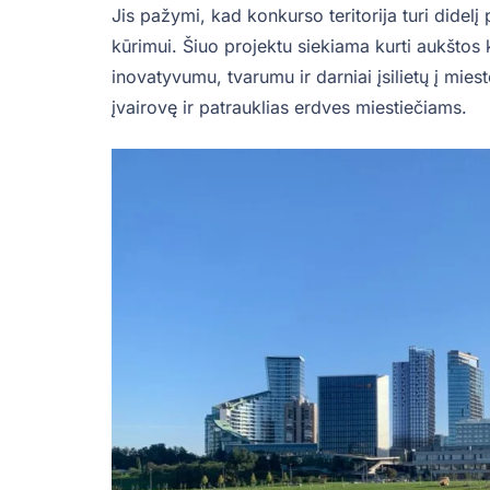
Jis pažymi, kad konkurso teritorija turi didelį 
kūrimui. Šiuo projektu siekiama kurti aukštos
inovatyvumu, tvarumu ir darniai įsilietų į mi
įvairovę ir patrauklias erdves miestiečiams.