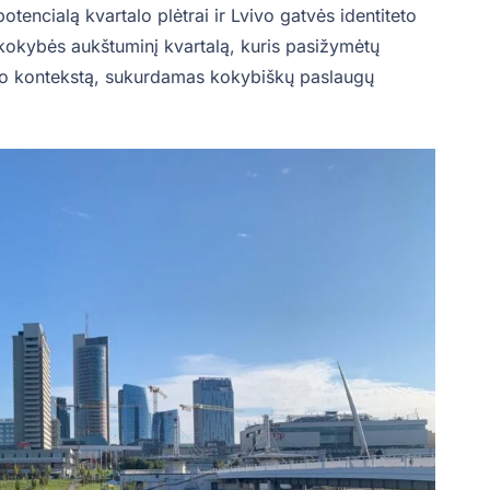
potencialą kvartalo plėtrai ir Lvivo gatvės identiteto
 kokybės aukštuminį kvartalą, kuris pasižymėtų
esto kontekstą, sukurdamas kokybiškų paslaugų