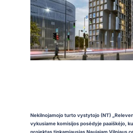
Nekilnojamojo turto vystytojo (NT) „Releve
vykusiame komisijos posėdyje paaiškėjo, kur
projektas tinkamiausias Naujajam Vilniaus c