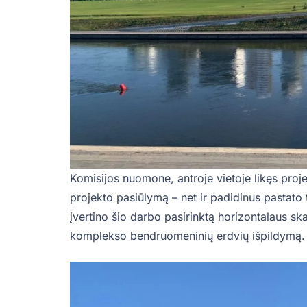
Komisijos nuomone, antroje vietoje likęs proje
projekto pasiūlymą – net ir padidinus pastato t
įvertino šio darbo pasirinktą horizontalaus sk
komplekso bendruomeninių erdvių išpildymą.