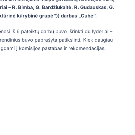
riai – R. Bimba, G. Bardžiukaitė, R. Gudauskas, G.
ektūrinė kūrybinė grupė“
)) darbas „Cube“.
sį iš 6 pateiktų darbų buvo išrinkti du lyderiai –
sprendinius buvo paprašyta patikslinti. Kiek daugiau
elgdami į komisijos pastabas ir rekomendacijas.