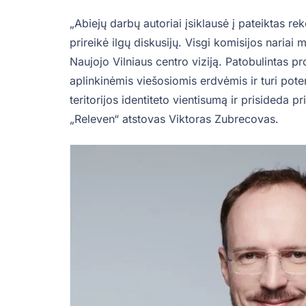
„Abiejų darbų autoriai įsiklausė į pateiktas r
prireikė ilgų diskusijų. Visgi komisijos nariai
Naujojo Vilniaus centro viziją. Patobulintas p
aplinkinėmis viešosiomis erdvėmis ir turi poten
teritorijos identiteto vientisumą ir prisideda 
„Releven“ atstovas Viktoras Zubrecovas.