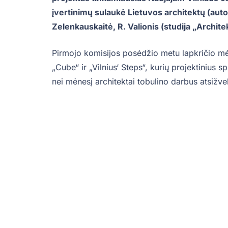
įvertinimų sulaukė Lietuvos architektų (auto
Zelenkauskaitė, R. Valionis (
studija „Archit
Pirmojo komisijos posėdžio metu lapkričio mėne
„Cube“ ir „Vilnius‘ Steps“, kurių projektinius 
nei mėnesį architektai tobulino darbus atsižv