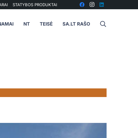
ARAI
STATYBOS PRODUKTAI
NAMAI
NT
TEISĖ
SA.LT RAŠO