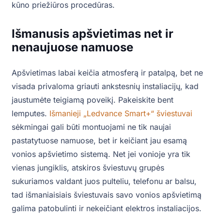
kūno priežiūros procedūras.
Išmanusis apšvietimas net ir
nenaujuose namuose
Apšvietimas labai keičia atmosferą ir patalpą, bet ne
visada privaloma griauti ankstesnių instaliacijų, kad
jaustumėte teigiamą poveikį. Pakeiskite bent
lemputes.
Išmanieji „Ledvance Smart+“ šviestuvai
sėkmingai gali būti montuojami ne tik naujai
pastatytuose namuose, bet ir keičiant jau esamą
vonios apšvietimo sistemą. Net jei vonioje yra tik
vienas jungiklis, atskiros šviestuvų grupės
sukuriamos valdant juos pulteliu, telefonu ar balsu,
tad išmaniaisiais šviestuvais savo vonios apšvietimą
galima patobulinti ir nekeičiant elektros instaliacijos.