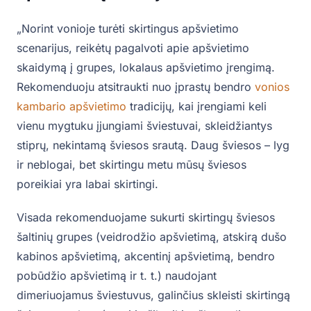
„Norint vonioje turėti skirtingus apšvietimo
scenarijus, reikėtų pagalvoti apie apšvietimo
skaidymą į grupes, lokalaus apšvietimo įrengimą.
Rekomenduoju atsitraukti nuo įprastų bendro
vonios
kambario apšvietimo
tradicijų, kai įrengiami keli
vienu mygtuku įjungiami šviestuvai, skleidžiantys
stiprų, nekintamą šviesos srautą. Daug šviesos – lyg
ir neblogai, bet skirtingu metu mūsų šviesos
poreikiai yra labai skirtingi.
Visada rekomenduojame sukurti skirtingų šviesos
šaltinių grupes (veidrodžio apšvietimą, atskirą dušo
kabinos apšvietimą, akcentinį apšvietimą, bendro
pobūdžio apšvietimą ir t. t.) naudojant
dimeriuojamus šviestuvus, galinčius skleisti skirtingą