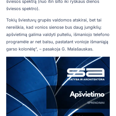
šviesos spektrą (nuo itin šilto iki ryškaus dienos
šviesos spektro).
Tokių šviestuvų grupės valdomos atskirai, bet tai
nereiškia, kad vonios sienose bus daug jungiklių:
apšvietimą galima valdyti pulteliu, išmaniojo telefono
programėle ar net balsu, pastatant vonioje išmaniąją
garso kolonėlę“, – pasakoja G. Malašauskas.