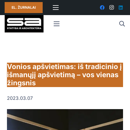
EL. ŽURNALAI
Vonios apšvietimas: iš tradicinio į
išmanųjį apšvietimą – vos vienas
žingsnis
2023.03.07