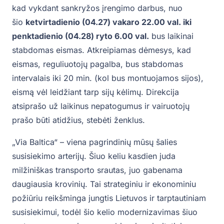
kad vykdant sankryžos įrengimo darbus, nuo
šio
ketvirtadienio (0
4.27) vakaro
22.00 val. iki
penktadienio (04.28) ryto 6.00 val.
bus laikinai
stabdomas eismas. Atkreipiamas dėmesys, kad
eismas, reguliuotojų pagalba, bus stabdomas
intervalais iki 20 min. (kol bus montuojamos sijos),
eismą vėl leidžiant tarp sijų kėlimų. Direkcija
atsiprašo už laikinus nepatogumus ir vairuotojų
prašo būti atidžius, stebėti ženklus.
„Via Baltica“ – viena pagrindinių mūsų šalies
susisiekimo arterijų. Šiuo keliu kasdien juda
milžiniškas transporto srautas, juo gabenama
daugiausia krovinių. Tai strateginiu ir ekonominiu
požiūriu reikšminga jungtis Lietuvos ir tarptautiniam
susisiekimui, todėl šio kelio modernizavimas šiuo