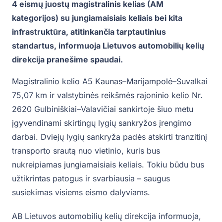
4 eismų juostų magistralinis kelias (AM
kategorijos) su jungiamaisiais keliais bei kita
infrastruktūra, atitinkančia tarptautinius
standartus, informuoja Lietuvos automobilių kelių
direkcija pranešime spaudai.
Magistralinio kelio A5 Kaunas–Marijampolė–Suvalkai
75,07 km ir valstybinės reikšmės rajoninio kelio Nr.
2620 Gulbiniškiai–Valavičiai sankirtoje šiuo metu
įgyvendinami skirtingų lygių sankryžos įrengimo
darbai. Dviejų lygių sankryža padės atskirti tranzitinį
transporto srautą nuo vietinio, kuris bus
nukreipiamas jungiamaisiais keliais. Tokiu būdu bus
užtikrintas patogus ir svarbiausia – saugus
susiekimas visiems eismo dalyviams.
AB Lietuvos automobilių kelių direkcija informuoja,