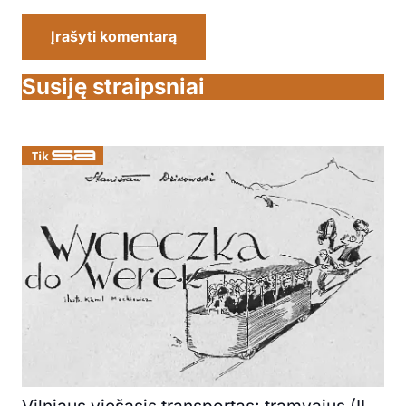
Įrašyti komentarą
Susiję straipsniai