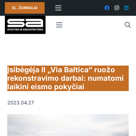
EL. ŽURNALAI
Įsibėgėja II „Via Baltica“ ruožo
rekonstravimo darbai: numatomi
laikini eismo pokyčiai
2023.04.27