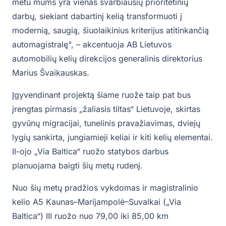
metu mums yra vienas svarbiausių prioritetinių
darbų, siekiant dabartinį kelią transformuoti į
modernią, saugią, šiuolaikinius kriterijus atitinkančią
automagistralę“, – akcentuoja AB Lietuvos
automobilių kelių direkcijos generalinis direktorius
Marius Švaikauskas.
Įgyvendinant projektą šiame ruože taip pat bus
įrengtas pirmasis „žaliasis tiltas“ Lietuvoje, skirtas
gyvūnų migracijai, tunelinis pravažiavimas, dviejų
lygių sankirta, jungiamieji keliai ir kiti kelių elementai.
II-ojo „Via Baltica“ ruožo statybos darbus
planuojama baigti šių metų rudenį.
Nuo šių metų pradžios vykdomas ir magistralinio
kelio A5 Kaunas–Marijampolė–Suvalkai („Via
Baltica“) III ruožo nuo 79,00 iki 85,00 km