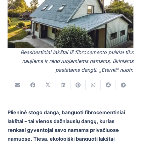
Beasbestiniai lakštai iš fibrocemento puikiai tiks
naujiems ir renovuojamiems namams, ūkiniams
pastatams dengti. „Eternit“ nuotr.
Plieninė stogo danga, banguoti fibrocementiniai
lakštai – tai vienos dažniausių dangų, kurias
renkasi gyventojai savo namams privačiuose
namuose. Tiesa, ekologiški banguoti lakštai