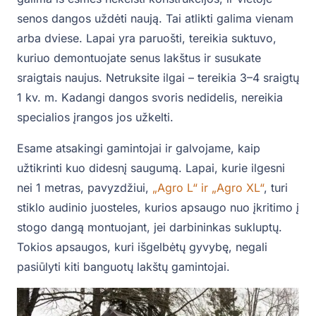
senos dangos uždėti naują. Tai atlikti galima vienam
arba dviese. Lapai yra paruošti, tereikia suktuvo,
kuriuo demontuojate senus lakštus ir susukate
sraigtais naujus. Netruksite ilgai – tereikia 3–4 sraigtų
1 kv. m. Kadangi dangos svoris nedidelis, nereikia
specialios įrangos jos užkelti.
Esame atsakingi gamintojai ir galvojame, kaip
užtikrinti kuo didesnį saugumą. Lapai, kurie ilgesni
nei 1 metras, pavyzdžiui,
„Agro L“ ir „Agro XL“
, turi
stiklo audinio juosteles, kurios apsaugo nuo įkritimo į
stogo dangą montuojant, jei darbininkas sukluptų.
Tokios apsaugos, kuri išgelbėtų gyvybę, negali
pasiūlyti kiti banguotų lakštų gamintojai.