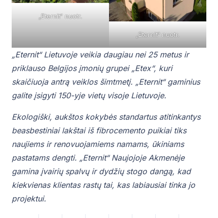
„Eternit“ nuotr.
„Eternit“ nuotr.
„Eternit“ Lietuvoje veikia daugiau nei 25 metus ir
priklauso Belgijos įmonių grupei „Etex“, kuri
skaičiuoja antrą veiklos šimtmetį. „Eternit“ gaminius
galite įsigyti 150-yje vietų visoje Lietuvoje.
Ekologiški, aukštos kokybės standartus atitinkantys
beasbestiniai lakštai iš fibrocemento puikiai tiks
naujiems ir renovuojamiems namams, ūkiniams
pastatams dengti. „Eternit“ Naujojoje Akmenėje
gamina įvairių spalvų ir dydžių stogo dangą, kad
kiekvienas klientas rastų tai, kas labiausiai tinka jo
projektui.