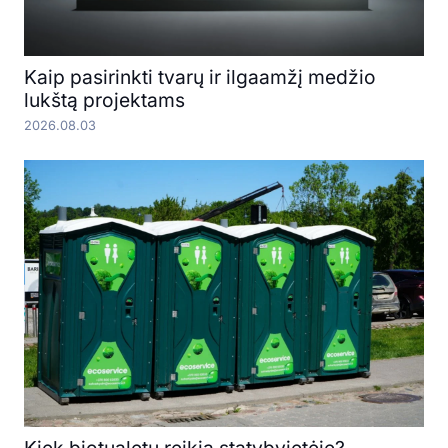
Kaip pasirinkti tvarų ir ilgaamžį medžio
lukštą projektams
2026.08.03
Kiek biotualetų reikia statybvietėje?