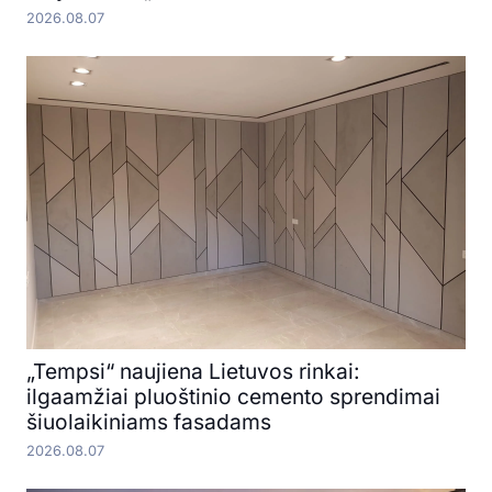
2026.08.07
„Tempsi“ naujiena Lietuvos rinkai:
ilgaamžiai pluoštinio cemento sprendimai
šiuolaikiniams fasadams
2026.08.07