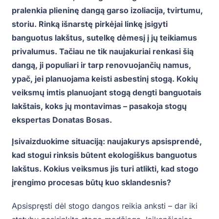
pralenkia plieninę dangą garso izoliacija, tvirtumu,
storiu. Rinką išnarstę pirkėjai linkę įsigyti
banguotus lakštus, sutelkę dėmesį į jų teikiamus
privalumus. Tačiau ne tik naujakuriai renkasi šią
dangą, ji populiari ir tarp renovuojančių namus,
ypač, jei planuojama keisti asbestinį stogą. Kokių
veiksmų imtis planuojant stogą dengti banguotais
lakštais, koks jų montavimas – pasakoja stogų
ekspertas Donatas Bosas.
Įsivaizduokime situaciją: naujakurys apsisprendė,
kad stogui rinksis būtent ekologiškus banguotus
lakštus. Kokius veiksmus jis turi atlikti, kad stogo
įrengimo procesas būtų kuo sklandesnis?
Apsispręsti dėl stogo dangos reikia anksti – dar iki