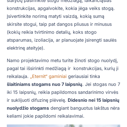
statybų pasirinkite stogo medžiagą, laikančiąsias
konstrukcijas, apgalvokite, kokia jėga veiks stogą.
Įsivertinkite norimą matyti vaizdą, kokią sumą
skirsite stogui, taip pat dangos pliusus ir minusus
(kokių reikia tvirtinimo detalių, koks stogo
atsparumas, izoliacija, ar planuojate įsirengti saulės
elektrinę ateityje).
Namo projektavimo metu turite žinoti stogo nuolydį,
pagal tai išsirinkti medžiagą ir konstrukcijas, kurių ji
reikalauja.
„Eternit“ gaminiai
geriausiai tinka
šlaitiniams stogams nuo 7 laipsnių
. Jei stogas nuo 7
iki 15 laipsnių, reikia papildomos sandarinimo virvės
ir suklijuoti difuzinę plėvelę.
Didesnio nei 15 laipsnių
nuolydžio stogams
dengiant banguotus lakštus nėra
keliami jokie papildomi reikalavimai.