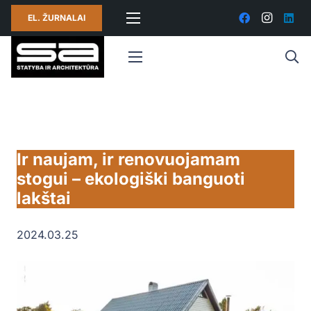
EL. ŽURNALAI
Ir naujam, ir renovuojamam
stogui – ekologiški banguoti
lakštai
2024.03.25