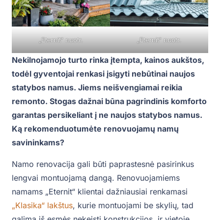
„Eternit“ nuotr.
„Eternit“ nuotr.
Nekilnojamojo turto rinka įtempta, kainos aukštos,
todėl gyventojai renkasi įsigyti nebūtinai naujos
statybos namus. Jiems neišvengiamai reikia
remonto. Stogas dažnai būna pagrindinis komforto
garantas persikeliant į ne naujos statybos namus.
Ką rekomenduotumėte renovuojamų namų
savininkams?
Namo renovacija gali būti paprastesnė pasirinkus
lengvai montuojamą dangą. Renovuojamiems
namams „Eternit“ klientai dažniausiai renkamasi
„Klasika“ lakštus
, kurie montuojami be skylių, tad
galima iš esmės nekeisti konstrukcijos, ir vietoje