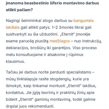
įmanoma beasbestinio šiferio montavimo darbus
atlikti pačiam?
Nagingi šeimininkai stogo darbus su
banguotais
lakštais
gali atlikti patys. 1–2 žmonės tikrai gali
susitvarkyti su šia užduotimi. „Eternit“ įmonėje
esame paruošę pluoštą
medžiagos
– nuo instrukcijų,
deklaracijos, brošiūrų iki garantijos. Viso proceso
metu konsultuojame ir atsakome į rūpimus
klausimus.
Tačiau jei darbus norite perduoti specialistams –
mūsų tinklalapyje rasite stogdengių, kurie yra
išmokyti, kaip tinkamai montuoti „Eternit“ lakštus,
kontaktus. Jie įgiję teorinių ir praktinių žinių apie
būtent „Eternit“ gaminių montavimą, todėl galime
drąsiai juos rekomenduoti.