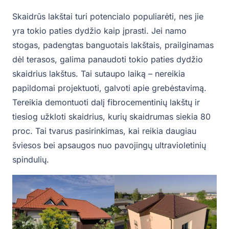
Skaidrūs lakštai turi potencialo populiarėti, nes jie
yra tokio paties dydžio kaip įprasti. Jei namo
stogas, padengtas banguotais lakštais, prailginamas
dėl terasos, galima panaudoti tokio paties dydžio
skaidrius lakštus. Tai sutaupo laiką – nereikia
papildomai projektuoti, galvoti apie grebėstavimą.
Tereikia demontuoti dalį fibrocementinių lakštų ir
tiesiog užkloti skaidrius, kurių skaidrumas siekia 80
proc. Tai tvarus pasirinkimas, kai reikia daugiau
šviesos bei apsaugos nuo pavojingų ultravioletinių
spindulių.