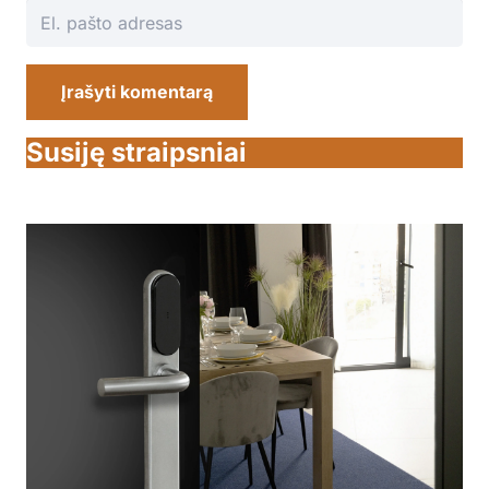
Įrašyti komentarą
Susiję straipsniai