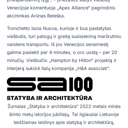
Venecijoje komentuoja „Apex Alliance“ pagrindinis
akcininkas Arūnas Beleška.
Tronchetto Isola Nuova, kurioje ir bus pastatytas
viešbutis, turi patogų ir greitą susisiekimą maršrutiniu
vandens transportu. Iš jos Venecijos senamiestį
galima pasiekti per 4 minutes, o oro uostą – per 20
minučių. Viešbučio „Hampton by Hilton“ projektą ir
interjerą sukūrė italų kompanija „H&A associati“.
Žurnalas „Statyba ir architektūra“‎‎ 2022 metais minės
šimto metų istorijos jubiliejų. Tai ilgiausiai Lietuvoje
leidžiamas leidinys apie statybą ir architektūrą,