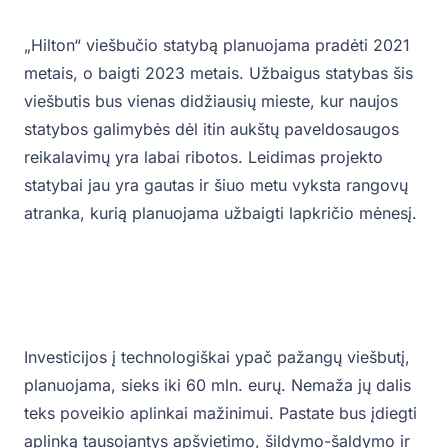
„Hilton“ viešbučio statybą planuojama pradėti 2021
metais, o baigti 2023 metais. Užbaigus statybas šis
viešbutis bus vienas didžiausių mieste, kur naujos
statybos galimybės dėl itin aukštų paveldosaugos
reikalavimų yra labai ribotos. Leidimas projekto
statybai jau yra gautas ir šiuo metu vyksta rangovų
atranka, kurią planuojama užbaigti lapkričio mėnesį.
Investicijos į technologiškai ypač pažangų viešbutį,
planuojama, sieks iki 60 mln. eurų. Nemaža jų dalis
teks poveikio aplinkai mažinimui. Pastate bus įdiegti
aplinką tausojantys apšvietimo, šildymo-šaldymo ir