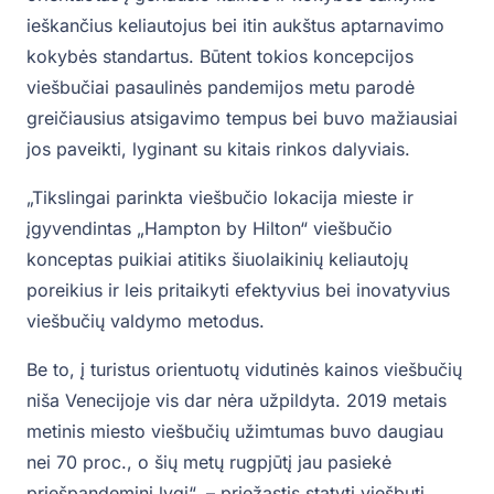
ieškančius keliautojus bei itin aukštus aptarnavimo
kokybės standartus. Būtent tokios koncepcijos
viešbučiai pasaulinės pandemijos metu parodė
greičiausius atsigavimo tempus bei buvo mažiausiai
jos paveikti, lyginant su kitais rinkos dalyviais.
„Tikslingai parinkta viešbučio lokacija mieste ir
įgyvendintas „Hampton by Hilton“ viešbučio
konceptas puikiai atitiks šiuolaikinių keliautojų
poreikius ir leis pritaikyti efektyvius bei inovatyvius
viešbučių valdymo metodus.
Be to, į turistus orientuotų vidutinės kainos viešbučių
niša Venecijoje vis dar nėra užpildyta. 2019 metais
metinis miesto viešbučių užimtumas buvo daugiau
nei 70 proc., o šių metų rugpjūtį jau pasiekė
priešpandeminį lygį“, – priežastis statyti viešbutį