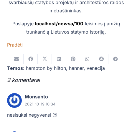
svarbiausių statybos projektų ir architektūros raidos
metraštininkas.
Puslapyje
localhost/newsa/100
leisimės į amžių
trunkančią Lietuvos statymo istoriją.
Pradėti
Temos:
hampton by hilton
,
hanner
,
venecija
2
komentarai
.
Monsanto
2021-10-19 10:34
nesisuksi negyvensi 😉