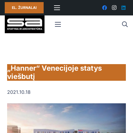
EL. ŽURNALAI
„Hanner“ Venecijoje statys
viešbutį
2021.10.18