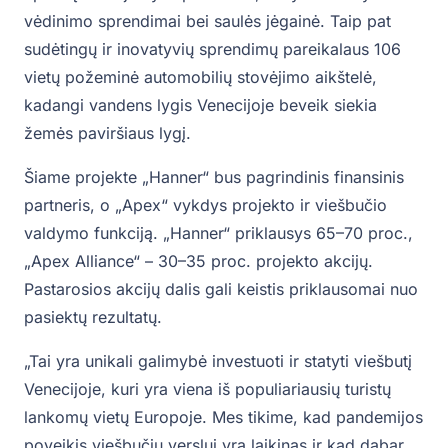
vėdinimo sprendimai bei saulės jėgainė. Taip pat
sudėtingų ir inovatyvių sprendimų pareikalaus 106
vietų požeminė automobilių stovėjimo aikštelė,
kadangi vandens lygis Venecijoje beveik siekia
žemės paviršiaus lygį.
Šiame projekte „Hanner“ bus pagrindinis finansinis
partneris, o „Apex“ vykdys projekto ir viešbučio
valdymo funkciją. „Hanner“ priklausys 65–70 proc.,
„Apex Alliance“ – 30–35 proc. projekto akcijų.
Pastarosios akcijų dalis gali keistis priklausomai nuo
pasiektų rezultatų.
„Tai yra unikali galimybė investuoti ir statyti viešbutį
Venecijoje, kuri yra viena iš populiariausių turistų
lankomų vietų Europoje. Mes tikime, kad pandemijos
poveikis viešbučių verslui yra laikinas ir kad dabar