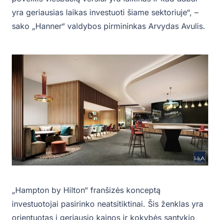
yra geriausias laikas investuoti šiame sektoriuje“, –
sako „Hanner“ valdybos pirmininkas Arvydas Avulis.
„Hampton by Hilton“ franšizės konceptą
investuotojai pasirinko neatsitiktinai. Šis ženklas yra
orientuotas į geriausio kainos ir kokybės santykio