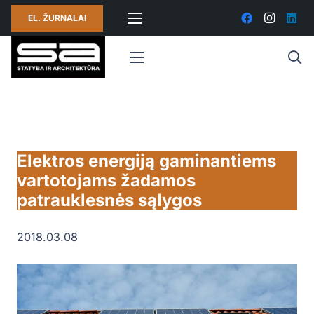
EL. ŽURNALAI
Elektros energiją gaminantiems
vartotojams žadamos
patrauklesnės sąlygos
2018.03.08