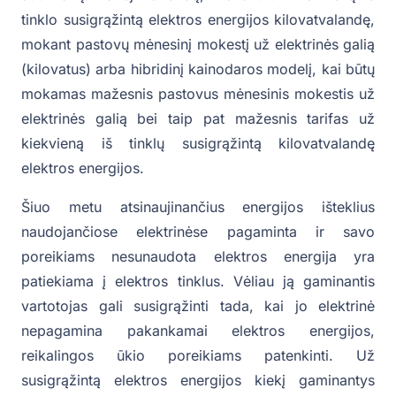
tinklo susigrąžintą elektros energijos kilovatvalandę,
mokant pastovų mėnesinį mokestį už elektrinės galią
(kilovatus) arba hibridinį kainodaros modelį, kai būtų
mokamas mažesnis pastovus mėnesinis mokestis už
elektrinės galią bei taip pat mažesnis tarifas už
kiekvieną iš tinklų susigrąžintą kilovatvalandę
elektros energijos.
Šiuo metu atsinaujinančius energijos išteklius
naudojančiose elektrinėse pagaminta ir savo
poreikiams nesunaudota elektros energija yra
patiekiama į elektros tinklus. Vėliau ją gaminantis
vartotojas gali susigrąžinti tada, kai jo elektrinė
nepagamina pakankamai elektros energijos,
reikalingos ūkio poreikiams patenkinti. Už
susigrąžintą elektros energijos kiekį gaminantys