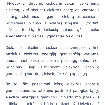
„Nuosekliai dirbame siekdami sukurti veiksmingą
sistemą, kuri skatintų elektros energijos vartotojus
įsirengti elektrines ir gaminti elektrą asmeniniams
poreikiams. Vienas iš svarbių žingsnių – įtvirtinti
aiškią, skaidrią ir lanksčią kainodarą“, – sako
energetikos ministras Žygimantas Vaičiūnas.
Siūlomais pakeitimais siekiama įstatymuose įtvirtinti
bazinius elektros energiją gaminančių vartotojų
naudojimosi elektros tinklais paslaugų kainodaros
principus, taip užtikrinant elektros energiją
gaminančių vartotojų teisėtų lūkesčių apsaugą.
Be to, šie pakeitimai leistų elektros energiją
gaminantiems vartotojams pasirinkti patogiausią, jų
elektros energijos gamybos ir vartojimo poreikius
atitinkantį mokėjimo būdą, mokant už kiekvieną iš