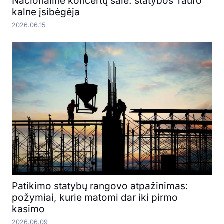
Nacionalinė koncertų salė: statybos Tauro
kalne įsibėgėja
2026.06.15
Patikimo statybų rangovo atpažinimas:
požymiai, kurie matomi dar iki pirmo
kasimo
2026.06.09