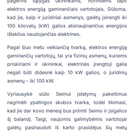
pagerins sąlygas ūkininkams, norintiems tapti
elektros energiją gaminančiais vartotojais. Siūloma,
kad jie, kaip ir juridiniai asmenys, galėtų įsirengti iki
100 kilovatų (kW) galios atsinaujinančius energijos
išteklius naudojančias elektrines.
Pagal šiuo metu veikiančią tvarką, elektros energiją
gaminančių vartotojų, tai yra fizinių asmenų, kuriems
priskiriami ir ūkininkai, elektrinės įrengtoji galia
negali būti didesnė kaip 10 kW galios, o juridinių
asmenų – iki 100 kW.
Vyriausybė siūlo Seimui įstatymų pakeitimus
nagrinėti ypatingos skubos tvarka, todėl tikimasi,
kad jie dar kovo mėnesį bus priimti Seimo ir įsigalios
šį balandį. Taigi, naujomis galimybėmis vartotojai
galėtų pasinaudoti iš karto prasidėjus šių metų