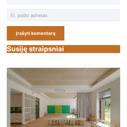
Įrašyti komentarą
Susiję straipsniai