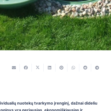
idualių nuotekų tvarkymo įrenginį, dažnai dideliu
ginys yra geriausias, ekonomiškiausias ir