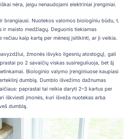
iškai nėra, jeigu nenaudojami elektriniai įrenginiai.
 ir brangiausi. Nuotekos valomos biologiniu būdu, t.
s ir maisto medžiagų. Deguonis tiekiamas
rečiau kaip kartą per mėnesį įsitikinti, ar ji veikia.
vyzdžiui, žmonės išvyko ilgesnių atostogų), gali
prastai po 2 savaičių viskas susireguliuoja, bet šį
etinkamai. Biologinio valymo įrenginiuose kaupiasi
i perteklinį dumblą. Dumblo išvežimo dažnumas
ičiaus: paprastai tai reikia daryti 2–3 kartus per
ri iškviesti įmonės, kuri išveža nuotekas arba
išveš dumblą.