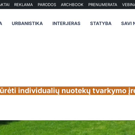
KTAI
REKLAMA
PARODOS
ARCHBOOK
PRENUMERATA
VEBIN
A
URBANISTIKA
INTERJERAS
STATYBA
SAVI 
iūrėti individualių nuotekų tvarkymo įr