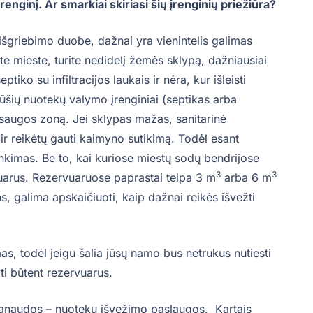
renginį. Ar smarkiai skiriasi šių įrenginių priežiūra?
griebimo duobe, dažnai yra vienintelis galimas
 mieste, turite nedidelį žemės sklypą, dažniausiai
tiko su infiltracijos laukais ir nėra, kur išleisti
rūšių nuotekų valymo įrenginiai (septikas arba
apsaugos zoną. Jei sklypas mažas, sanitarinė
ą ir reikėtų gauti kaimyno sutikimą. Todėl esant
inkimas. Be to, kai kuriose miestų sodų bendrijose
3
3
vuarus. Rezervuaruose paprastai telpa 3 m
arba 6 m
, galima apskaičiuoti, kaip dažnai reikės išvežti
s, todėl jeigu šalia jūsų namo bus netrukus nutiesti
ti būtent rezervuarus.
 sąnaudos – nuotekų išvežimo paslaugos. Kartais