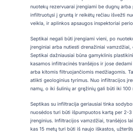
nuotekų rezervuarai įrengiami be dugnų arba 
infiltruotųsi į gruntą ir reikėtų rečiau išvežt
veikla, ir aplinkos apsaugos inspektoriai perio
Septikai negali būti įrengiami vieni, po nuote
įrenginiai arba nutiesti drenažiniai vamzdžiai,
Septikai dažniausiai būna gamyklinis plastiki
kasamos infiltracinės tranšėjos ir jose dedami
arba kitomis filtruojančiomis medžiagomis. Tai
atlikti geologinius tyrimus. Nuo infiltracijos į
namų, o iki šulinių ar gręžinių gali būti iki 1
Septikas su infiltracija geriausiai tinka sod
nuosėdos turi būti išpumpuotos kartą per 2-3
įrenginius. Infiltracijos vamzdžiai, tranšėjos
kas 15 metų turi būti iš naujo iškastos, užterš