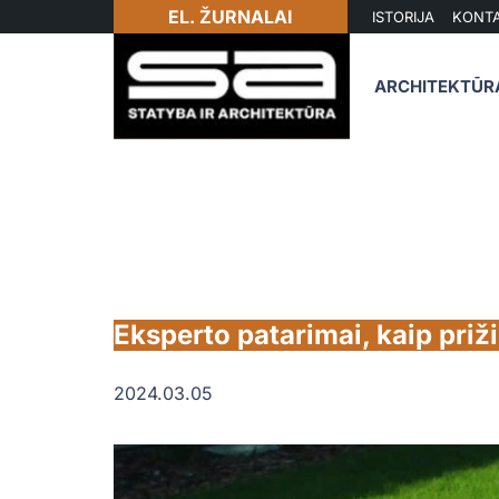
EL. ŽURNALAI
ISTORIJA
KONTA
ARCHITEKTŪR
Eksperto patarimai, kaip priž
2024.03.05