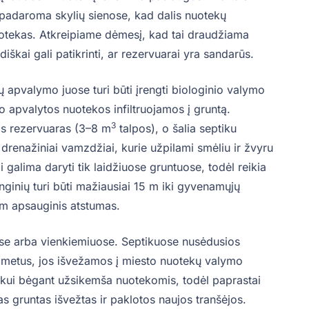
padaroma skylių sienose, kad dalis nuotekų
i nuotekas. Atkreipiame dėmesį, kad tai draudžiama
diškai gali patikrinti, ar rezervuarai yra sandarūs.
kų apvalymo juose turi būti įrengti biologinio valymo
 o apvalytos nuotekos infiltruojamos į gruntą.
3
nis rezervuaras (3–8 m
talpos), o šalia septiku
 drenažiniai vamzdžiai, kurie užpilami smėliu ir žvyru
 galima daryti tik laidžiuose gruntuose, todėl reikia
renginių turi būti mažiausiai 15 m iki gyvenamųjų
00 m apsauginis atstumas.
ybose arba vienkiemiuose. Septikuose nusėdusios
 metus, jos išvežamos į miesto nuotekų valymo
 laikui bėgant užsikemša nuotekomis, todėl paprastai
tas gruntas išvežtas ir paklotos naujos tranšėjos.