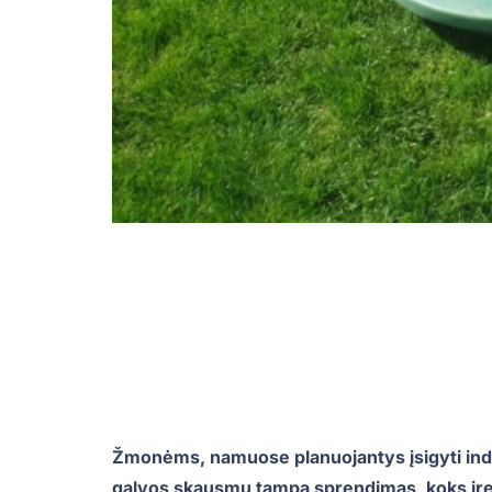
Žmonėms, namuose planuojantys įsigyti indiv
galvos skausmu tampa sprendimas, koks įren