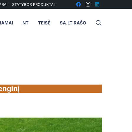
ARAI
STATYBOS PRODUKTAI
NAMAI
NT
TEISĖ
SA.LT RAŠO
enginį