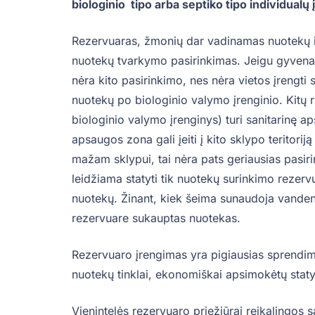
biologinio tipo arba septiko tipo individualų į
Rezervuaras, žmonių dar vadinamas nuotekų iš
nuotekų tvarkymo pasirinkimas. Jeigu gyvenate
nėra kito pasirinkimo, nes nėra vietos įrengti sep
nuotekų po biologinio valymo įrenginio. Kitų 
biologinio valymo įrenginys) turi sanitarinę 
apsaugos zona gali įeiti į kito sklypo teritorij
mažam sklypui, tai nėra pats geriausias pasir
leidžiama statyti tik nuotekų surinkimo rezer
nuotekų. Žinant, kiek šeima sunaudoja vandens
rezervuare sukauptas nuotekas.
Rezervuaro įrengimas yra pigiausias sprendima
nuotekų tinklai, ekonomiškai apsimokėtų staty
Vienintelės rezervuaro priežiūrai reikalingos