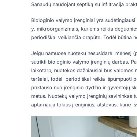
Sąnaudų naudojant septiką su infiltracija prakt
Biologinio valymo įrenginiai yra sudėtingiausi
y. mikroorganizmais, kuriems reikia deguonie
periodiškai veikiančia orapūte. Todėl būtina ne 
Jeigu namuose nuotekų nesusidarė mėnesį (pa
sutrikti biologinio valymo įrenginių darbas. Pa
laikotarpį nuotekos dažniausiai bus valomos n
teršalai, todėl periodiškai reikia išpumpuot
priklauso nuo įrenginio dydžio ir gyventojų ska
metus. Nuotekų valymo įrenginių savininkas tu
aptarnauja tokius įrenginius, atstovus, kurie 