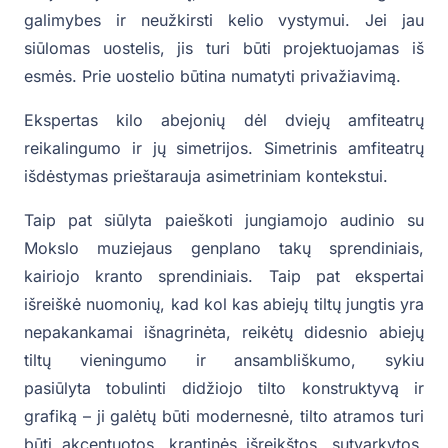
galimybes ir neužkirsti kelio vystymui. Jei jau
siūlomas uostelis, jis turi būti projektuojamas iš
esmės. Prie uostelio būtina numatyti privažiavimą.
Ekspertas kilo abejonių dėl dviejų amfiteatrų
reikalingumo ir jų simetrijos. Simetrinis amfiteatrų
išdėstymas prieštarauja asimetriniam kontekstui.
Taip pat siūlyta paieškoti jungiamojo audinio su
Mokslo muziejaus genplano takų sprendiniais,
kairiojo kranto sprendiniais. Taip pat ekspertai
išreiškė nuomonių, kad kol kas abiejų tiltų jungtis yra
nepakankamai išnagrinėta, reikėtų didesnio abiejų
tiltų vieningumo ir ansambliškumo, sykiu
pasiūlyta tobulinti didžiojo tilto konstruktyvą ir
grafiką – ji galėtų būti modernesnė, tilto atramos turi
būti akcentuotos, krantinės išreikštos, sutvarkytos,