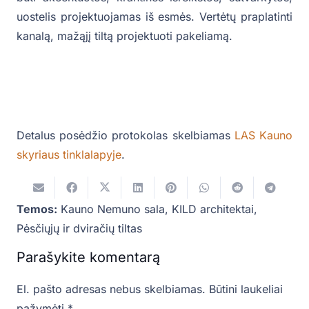
uostelis projektuojamas iš esmės. Vertėtų praplatinti
kanalą, mažąjį tiltą projektuoti pakeliamą.
Detalus posėdžio protokolas skelbiamas
LAS Kauno
skyriaus tinklalapyje
.
Temos:
Kauno Nemuno sala
,
KILD architektai
,
Pėsčiųjų ir dviračių tiltas
Parašykite komentarą
El. pašto adresas nebus skelbiamas.
Būtini laukeliai
pažymėti
*