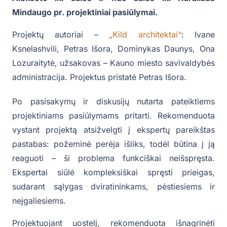
Mindaugo pr. projektiniai pasiūlymai.
Projektų autoriai –
„Kild architektai“
:
Ivane
Ksnelashvili, Petras Išora, Dominykas Daunys, Ona
Lozuraitytė, užsakovas – Kauno miesto savivaldybės
administracija. Projektus pristatė Petras Išora.
Po pasisakymų ir diskusijų nutarta pateiktiems
projektiniams pasiūlymams pritarti. Rekomenduota
vystant projektą atsižvelgti į ekspertų pareikštas
pastabas: požeminė perėja išliks, todėl būtina į ją
reaguoti – ši problema funkciškai neišspręsta.
Ekspertai siūlė kompleksiškai spręsti prieigas,
sudarant sąlygas dviratininkams, pėstiesiems ir
neįgaliesiems.
Projektuojant uostelį, rekomenduota išnagrinėti