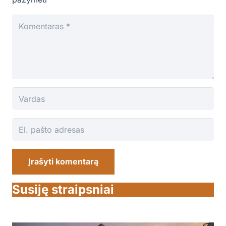
Įrašyti komentarą
Susiję straipsniai