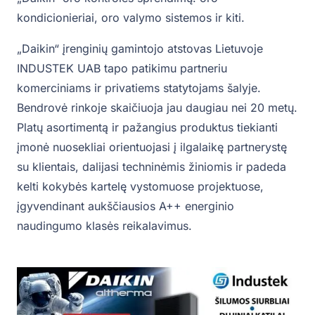
kondicionieriai, oro valymo sistemos ir kiti.
„Daikin“ įrenginių gamintojo atstovas Lietuvoje
INDUSTEK UAB tapo patikimu partneriu
komerciniams ir privatiems statytojams šalyje.
Bendrovė rinkoje skaičiuoja jau daugiau nei 20 metų.
Platų asortimentą ir pažangius produktus tiekianti
įmonė nuosekliai orientuojasi į ilgalaikę partnerystę
su klientais, dalijasi techninėmis žiniomis ir padeda
kelti kokybės kartelę vystomuose projektuose,
įgyvendinant aukščiausios A++ energinio
naudingumo klasės reikalavimus.