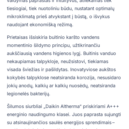
valdymas paprastas ir intuityvus, atliekamas tiek
tiesiogiai, tiek nuotoliniu būdu, nustatant optimalų
mikroklimatą prieš atvykstant į būstą, o išvykus
naudojant ekonomišką režimą.
Prietaisas išsiskiria buitinio karšto vandens
momentinio šildymo principu, užtikrinančiu
aukščiausią vandens higienos lygį. Buitinis vanduo
nekaupiamas talpykloje, neužsistovi, tiekiamas
visada šviežias ir pašildytas. Inovatyviose aukštos
kokybės talpyklose neatsiranda korozija, nesusidaro
jokių anodų, kalkių ar kalkių nuosėdų, neatsiranda
legionelės bakterijų.
Šilumos siurbliai „Daikin Altherma“ priskiriami A+++
energinio naudingumo klasei. Juos paprasta sujungti
su atsinaujinančios saulės energijos sprendimais –