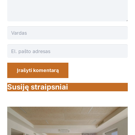
Įrašyti komentarą
Susiję straipsniai