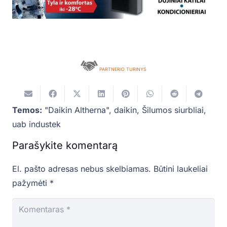
PARTNERIO TURINYS
Temos:
"Daikin Altherna"
,
daikin
,
Šilumos siurbliai
,
uab industek
Parašykite komentarą
El. pašto adresas nebus skelbiamas.
Būtini laukeliai
pažymėti
*