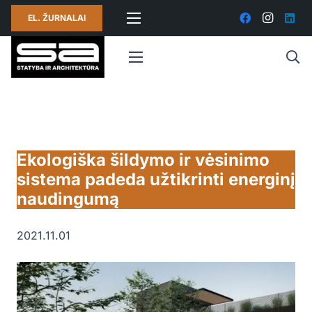
EL. ŽURNALAI
Ekologiška šildymo ir vėsinimo
sistema padeda užtikrinti energinį
naudingumą
2021.11.01