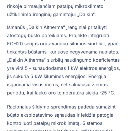
rinkoje pirmaujančiam patalpų mikroklimato
užtikrinimo įrenginių gamintojui „Daikin“.
Išmanūs „Daikin Altherma“ įrenginiai pritaikyti
atostogų būsto poreikiams. Projekte integruoti
ECH20 serijos oras-vanduo šilumos siurbliai, ypač
tinkantys būstams, kuriuose negyvenama nuolatos.
„Daikin Altherma“ siurblių naudingumo koeficientas
yra virš 5 – sunaudodamas 1 kW elektros energijos,
jis sukuria 5 kW šiluminės energijos. Energija
išgaunama visus metus, net šalčiausiu žiemos
periodu, kai lauko oro temperatūra siekia -25 °C.
Racionalus šildymo sprendimas padeda sumažinti
būsto eksploatavimo sąnaudas ir leidžia patogiai
kontroliuoti patalpų mikroklimatą. Sistemos