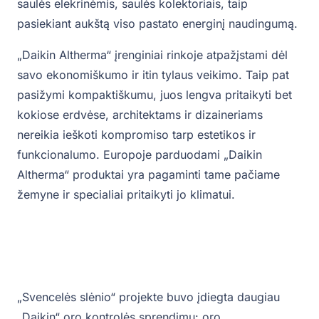
saulės elekrinėmis, saulės kolektoriais, taip
pasiekiant aukštą viso pastato energinį naudingumą.
„Daikin Altherma“ įrenginiai rinkoje atpažįstami dėl
savo ekonomiškumo ir itin tylaus veikimo. Taip pat
pasižymi kompaktiškumu, juos lengva pritaikyti bet
kokiose erdvėse, architektams ir dizaineriams
nereikia ieškoti kompromiso tarp estetikos ir
funkcionalumo. Europoje parduodami „Daikin
Altherma“ produktai yra pagaminti tame pačiame
žemyne ir specialiai pritaikyti jo klimatui.
„Svencelės slėnio“ projekte buvo įdiegta daugiau
„Daikin“ oro kontrolės sprendimų: oro