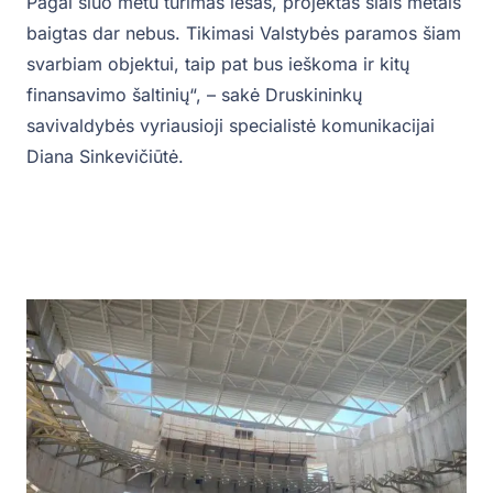
Pagal šiuo metu turimas lėšas, projektas šiais metais
baigtas dar nebus. Tikimasi Valstybės paramos šiam
svarbiam objektui, taip pat bus ieškoma ir kitų
finansavimo šaltinių“, – sakė Druskininkų
savivaldybės vyriausioji specialistė komunikacijai
Diana Sinkevičiūtė.