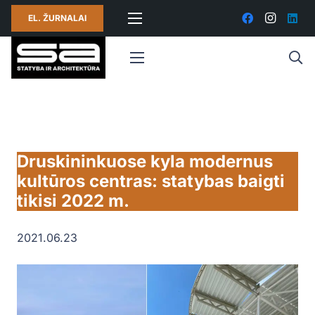
EL. ŽURNALAI
Druskininkuose kyla modernus
kultūros centras: statybas baigti
tikisi 2022 m.
2021.06.23