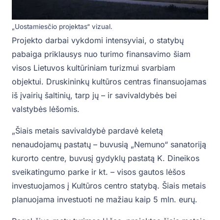
„Uostamiesčio projektas“ vizual.
Projekto darbai vykdomi intensyviai, o statybų
pabaiga priklausys nuo turimo finansavimo šiam
visos Lietuvos kultūriniam turizmui svarbiam
objektui. Druskininkų kultūros centras finansuojamas
iš įvairių šaltinių, tarp jų – ir savivaldybės bei
valstybės lėšomis.
„Šiais metais savivaldybė pardavė keletą
nenaudojamų pastatų – buvusią „Nemuno“ sanatoriją
kurorto centre, buvusį gydyklų pastatą K. Dineikos
sveikatingumo parke ir kt. – visos gautos lėšos
investuojamos į Kultūros centro statybą. Šiais metais
planuojama investuoti ne mažiau kaip 5 mln. eurų.