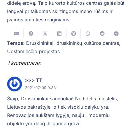
didelę erdvę. Taip kurorto kultūros centras galės būti
lengvai pritaikomas skirtingoms meno rūšims ir
įvairios apimties renginiams.
Temos:
Druskininkai
,
druskininkų kultūros centras
,
Uostamiesčio projektas
1
komentaras
.
>>> TT
2021-07-09 9:33
Šiaip, Druskininkai šaunuoliai! Nedidelis miestelis,
Lietuvos pakraštyje, o tiek visokiu dalyku yra.
Renovacijos aukštam lygyje, nauju , moderniu
objektu yra daug. Ir gamta graži.