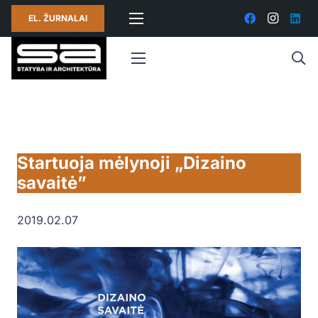
EL. ŽURNALAI
Startuoja mėlynoji „Dizaino
savaitė”
2019.02.07