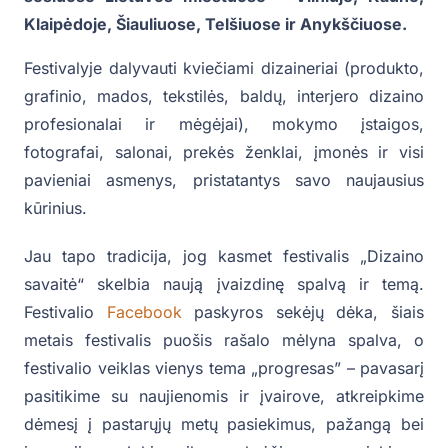
Klaipėdoje, Šiauliuose, Telšiuose ir Anykščiuose.
Festivalyje dalyvauti kviečiami dizaineriai (produkto,
grafinio, mados, tekstilės, baldų, interjero dizaino
profesionalai ir mėgėjai), mokymo įstaigos,
fotografai, salonai, prekės ženklai, įmonės ir visi
pavieniai asmenys, pristatantys savo naujausius
kūrinius.
Jau tapo tradicija, jog kasmet festivalis „Dizaino
savaitė“ skelbia naują įvaizdinę spalvą ir temą.
Festivalio
Facebook
paskyros sekėjų dėka, šiais
metais festivalis puošis rašalo mėlyna spalva, o
festivalio veiklas vienys tema „progresas” – pavasarį
pasitikime su naujienomis ir įvairove, atkreipkime
dėmesį į pastarųjų metų pasiekimus, pažangą bei