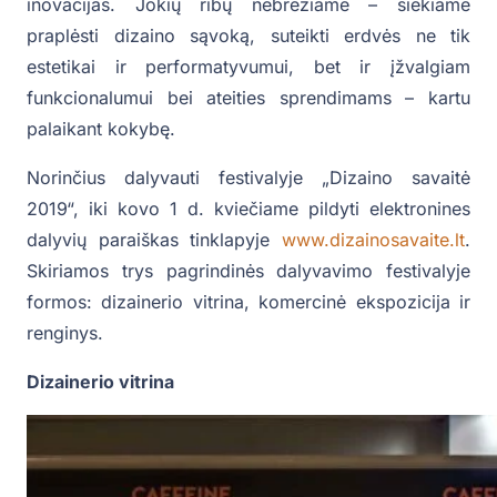
inovacijas. Jokių ribų nebrėžiame – siekiame
praplėsti dizaino sąvoką, suteikti erdvės ne tik
estetikai ir performatyvumui, bet ir įžvalgiam
funkcionalumui bei ateities sprendimams – kartu
palaikant kokybę.
Norinčius dalyvauti festivalyje „Dizaino savaitė
2019“, iki kovo 1 d. kviečiame pildyti elektronines
dalyvių paraiškas tinklapyje
www.dizainosavaite.lt
.
Skiriamos trys pagrindinės dalyvavimo festivalyje
formos: dizainerio vitrina, komercinė ekspozicija ir
renginys.
Dizainerio vitrina