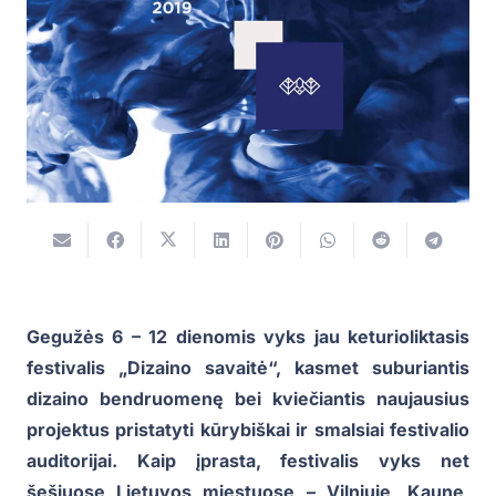
Gegužės 6 – 12 dienomis vyks jau keturioliktasis
festivalis „Dizaino savaitė“, kasmet suburiantis
dizaino bendruomenę bei kviečiantis naujausius
projektus pristatyti kūrybiškai ir smalsiai festivalio
auditorijai. Kaip įprasta, festivalis vyks net
šešiuose Lietuvos miestuose – Vilniuje, Kaune,