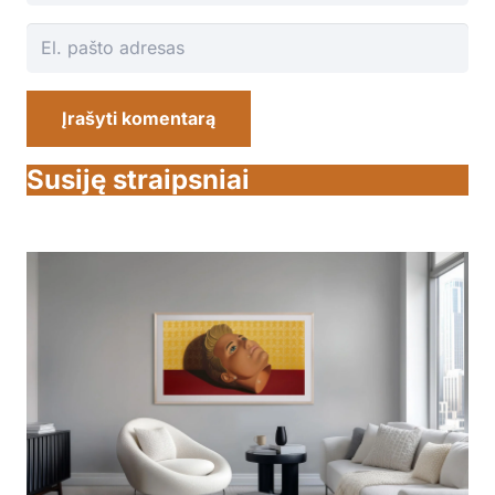
Įrašyti komentarą
Susiję straipsniai