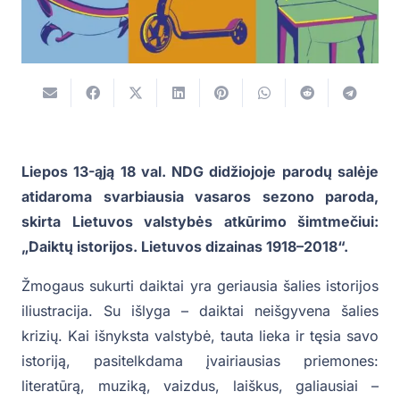
Liepos 13-ąją 18 val. NDG didžiojoje parodų salėje
atidaroma svarbiausia vasaros sezono paroda,
skirta Lietuvos valstybės atkūrimo šimtmečiui:
„Daiktų istorijos. Lietuvos dizainas 1918–2018“.
Žmogaus sukurti daiktai yra geriausia šalies istorijos
iliustracija. Su išlyga – daiktai neišgyvena šalies
krizių. Kai išnyksta valstybė, tauta lieka ir tęsia savo
istoriją, pasitelkdama įvairiausias priemones:
literatūrą, muziką, vaizdus, laiškus, galiausiai –