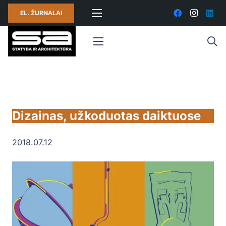
EL. ŽURNALAI
Dizainas, užkoduotas daiktuose
2018.07.12