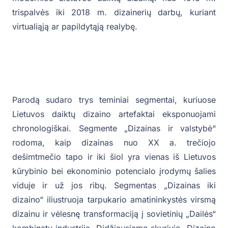
trispalvės iki 2018 m. dizainerių darbų, kuriant
virtualiąją ar papildytąją realybę.
Parodą sudaro trys teminiai segmentai, kuriuose
Lietuvos daiktų dizaino artefaktai eksponuojami
chronologiškai. Segmente „Dizainas ir valstybė“
rodoma, kaip dizainas nuo XX a. trečiojo
dešimtmečio tapo ir iki šiol yra vienas iš Lietuvos
kūrybinio bei ekonominio potencialo įrodymų šalies
viduje ir už jos ribų. Segmentas „Dizainas iki
dizaino“ iliustruoja tarpukario amatininkystės virsmą
dizainu ir vėlesnę transformaciją į sovietinių „Dailės“
kombinatų industriją. Didžiausiame skyriuje „Dizaino