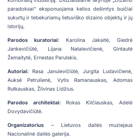
paradoksai“ eksponuojama kelios dešimtys buičiai
sukurtų ir tebekuriamų lietuviško dizaino objektų ir jų
istorijų.
Parodos kuratoriai:
Karolina Jakaitė, Giedrė
Jankevičiūtė, Lijana Natalevičienė, Gintautė
Žemaitytė, Ernestas Parulskis.
Autoriai:
Rasa Janulevičiūtė, Jurgita Ludavičienė,
Auksė Petrulienė, Vytis Ramanauskas, Adomas
Rutkauskas, Žilvinas Lidžius.
Parodos architektai:
Rokas Kilčiauskas, Adelė
Dovydavičiūtė.
Organizatorius
– Lietuvos dailės muziejaus
Nacionalinė dailės galerija.