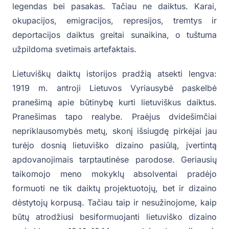
legendas bei pasakas. Tačiau ne daiktus. Karai,
okupacijos, emigracijos, represijos, tremtys ir
deportacijos daiktus greitai sunaikina, o tuštuma
užpildoma svetimais artefaktais.
Lietuviškų daiktų istorijos pradžią atsekti lengva:
1919 m. antroji Lietuvos Vyriausybė paskelbė
pranešimą apie būtinybę kurti lietuviškus daiktus.
Pranešimas tapo realybe. Praėjus dvidešimčiai
nepriklausomybės metų, skonį išsiugdę pirkėjai jau
turėjo dosnią lietuviško dizaino pasiūlą, įvertintą
apdovanojimais tarptautinėse parodose. Geriausių
taikomojo meno mokyklų absolventai pradėjo
formuoti ne tik daiktų projektuotojų, bet ir dizaino
dėstytojų korpusą. Tačiau taip ir nesužinojome, kaip
būtų atrodžiusi besiformuojanti lietuviško dizaino