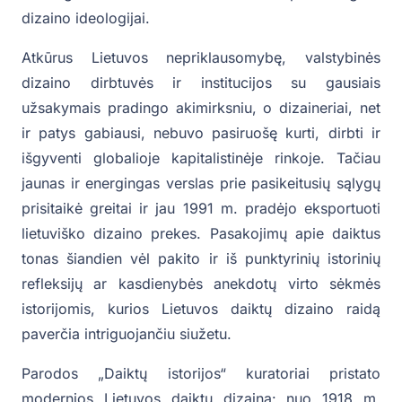
dizaino ideologijai.
Atkūrus Lietuvos nepriklausomybę, valstybinės
dizaino dirbtuvės ir institucijos su gausiais
užsakymais pradingo akimirksniu, o dizaineriai, net
ir patys gabiausi, nebuvo pasiruošę kurti, dirbti ir
išgyventi globalioje kapitalistinėje rinkoje. Tačiau
jaunas ir energingas verslas prie pasikeitusių sąlygų
prisitaikė greitai ir jau 1991 m. pradėjo eksportuoti
lietuviško dizaino prekes. Pasakojimų apie daiktus
tonas šiandien vėl pakito ir iš punktyrinių istorinių
refleksijų ar kasdienybės anekdotų virto sėkmės
istorijomis, kurios Lietuvos daiktų dizaino raidą
paverčia intriguojančiu siužetu.
Parodos „Daiktų istorijos“ kuratoriai pristato
modernios Lietuvos daiktų dizainą: nuo 1918 m.