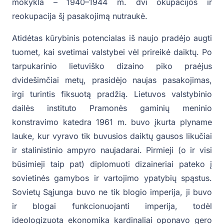
mokykla – 1940–1944 m. dvi okupacijos ir
reokupacija šį pasakojimą nutraukė.
Atidėtas kūrybinis potencialas iš naujo pradėjo augti
tuomet, kai svetimai valstybei vėl prireikė daiktų. Po
tarpukarinio lietuviško dizaino piko praėjus
dvidešimčiai metų, prasidėjo naujas pasakojimas,
irgi turintis fiksuotą pradžią. Lietuvos valstybinio
dailės instituto Pramonės gaminių meninio
konstravimo katedra 1961 m. buvo įkurta plyname
lauke, kur vyravo tik buvusios daiktų gausos likučiai
ir stalinistinio ampyro naujadarai. Pirmieji (o ir visi
būsimieji taip pat) diplomuoti dizaineriai pateko į
sovietinės gamybos ir vartojimo ypatybių spąstus.
Sovietų Sąjunga buvo ne tik blogio imperija, ji buvo
ir blogai funkcionuojanti imperija, todėl
ideologizuota ekonomika kardinaliai oponavo gero