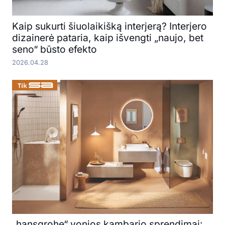
Kaip sukurti šiuolaikišką interjerą? Interjero
dizainerė pataria, kaip išvengti „naujo, bet
seno“ būsto efekto
2026.04.28
„hansgrohe“ vonios kambario sprendimai: