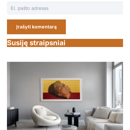
Įrašyti komentarą
Susiję straipsniai