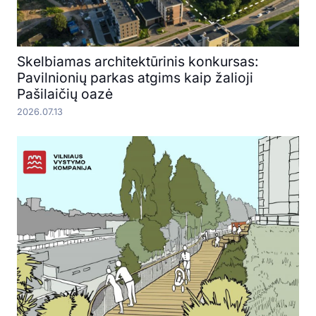
Skelbiamas architektūrinis konkursas:
Pavilnionių parkas atgims kaip žalioji
Pašilaičių oazė
2026.07.13