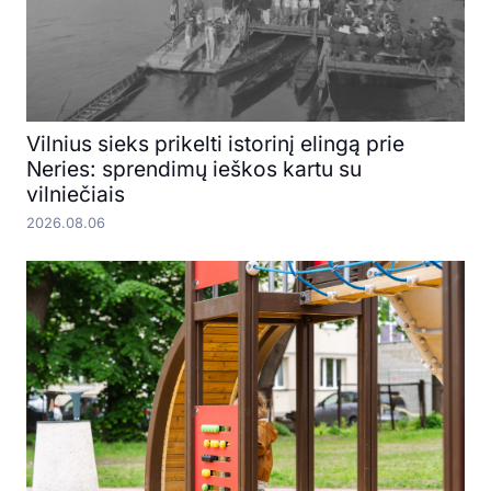
Vilnius sieks prikelti istorinį elingą prie
Neries: sprendimų ieškos kartu su
vilniečiais
2026.08.06