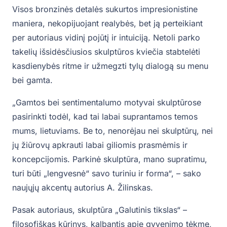
Visos bronzinės detalės sukurtos impresionistine
maniera, nekopijuojant realybės, bet ją perteikiant
per autoriaus vidinį pojūtį ir intuiciją. Netoli parko
takelių išsidėsčiusios skulptūros kviečia stabtelėti
kasdienybės ritme ir užmegzti tylų dialogą su menu
bei gamta.
„Gamtos bei sentimentalumo motyvai skulptūrose
pasirinkti todėl, kad tai labai suprantamos temos
mums, lietuviams. Be to, nenorėjau nei skulptūrų, nei
jų žiūrovų apkrauti labai giliomis prasmėmis ir
koncepcijomis. Parkinė skulptūra, mano supratimu,
turi būti „lengvesnė“ savo turiniu ir forma“, – sako
naujųjų akcentų autorius A. Žilinskas.
Pasak autoriaus, skulptūra „Galutinis tikslas“ –
filosofiškas kūrinys, kalbantis apie gyvenimo tėkmę,