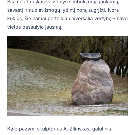
Šis metaforiškas vaizdinys simbolizuoja jaukumą,
savastį ir nuolat žmogų lydintį norą sugrįžti. Nors
kuklūs, šie namai perteikia universalią vertybę – savo
vietos pasaulyje jausmą.
Kaip pažymi skulptorius A. Žilinskas, galutinis