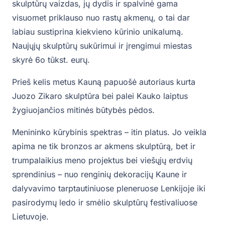
skulptūrų vaizdas, jų dydis ir spalvinė gama
visuomet priklauso nuo rastų akmenų, o tai dar
labiau sustiprina kiekvieno kūrinio unikalumą.
Naujųjų skulptūrų sukūrimui ir įrengimui miestas
skyrė 6o tūkst. eurų.
Prieš kelis metus Kauną papuošė autoriaus kurta
Juozo Zikaro skulptūra bei palei Kauko laiptus
žygiuojančios mitinės būtybės pėdos.
Menininko kūrybinis spektras – itin platus. Jo veikla
apima ne tik bronzos ar akmens skulptūrą, bet ir
trumpalaikius meno projektus bei viešųjų erdvių
sprendinius – nuo renginių dekoracijų Kaune ir
dalyvavimo tarptautiniuose pleneruose Lenkijoje iki
pasirodymų ledo ir smėlio skulptūrų festivaliuose
Lietuvoje.