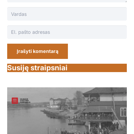
Įrašyti komentarą
Susiję straipsniai