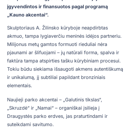
įgyvendintos ir finansuotos pagal programą
„Kauno akcentai“.
Skulptoriaus A. Žilinsko kūryboje neapdirbtas
akmuo, tampa lygiaverčiu meninės idėjos partneriu.
Milijonus metų gamtos formuoti rieduliai nėra
pjaunami ar šlifuojami – jų natūrali forma, spalva ir
faktūra tampa atspirties tašku kūrybiniam procesui.
Tokiu būdu siekiama išsaugoti akmens autentiškumą
ir unikalumą, jį subtiliai papildant bronziniais
elementais.
Naujieji parko akcentai – „Galutinis tikslas“,
„Skruzdė“ ir „Namai“ – organiškai įsilieja į
Draugystės parko erdves, jas praturtindami ir
suteikdami savitumo.