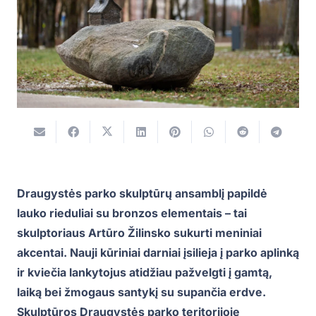
Draugystės parko skulptūrų ansamblį papildė
lauko rieduliai su bronzos elementais – tai
skulptoriaus Artūro Žilinsko sukurti meniniai
akcentai. Nauji kūriniai darniai įsilieja į parko aplinką
ir kviečia lankytojus atidžiau pažvelgti į gamtą,
laiką bei žmogaus santykį su supančia erdve.
Skulptūros Draugystės parko teritorijoje