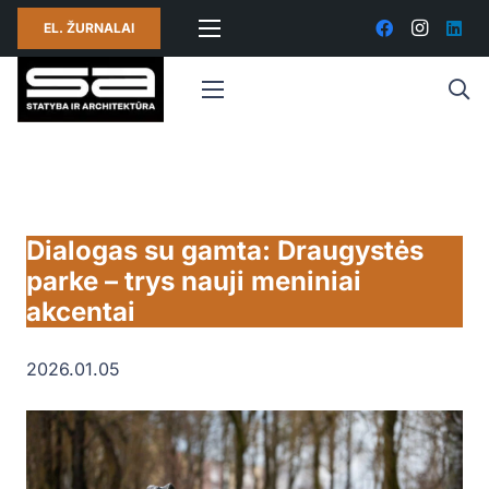
EL. ŽURNALAI
Dialogas su gamta: Draugystės
parke – trys nauji meniniai
akcentai
2026.01.05