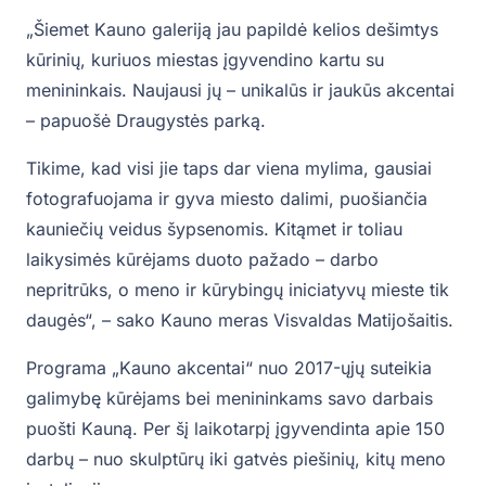
„Šiemet Kauno galeriją jau papildė kelios dešimtys
kūrinių, kuriuos miestas įgyvendino kartu su
menininkais. Naujausi jų – unikalūs ir jaukūs akcentai
– papuošė Draugystės parką.
Tikime, kad visi jie taps dar viena mylima, gausiai
fotografuojama ir gyva miesto dalimi, puošiančia
kauniečių veidus šypsenomis. Kitąmet ir toliau
laikysimės kūrėjams duoto pažado – darbo
nepritrūks, o meno ir kūrybingų iniciatyvų mieste tik
daugės“, – sako Kauno meras Visvaldas Matijošaitis.
Programa „Kauno akcentai“ nuo 2017-ųjų suteikia
galimybę kūrėjams bei menininkams savo darbais
puošti Kauną. Per šį laikotarpį įgyvendinta apie 150
darbų – nuo skulptūrų iki gatvės piešinių, kitų meno