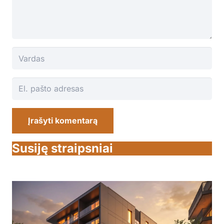
Įrašyti komentarą
Susiję straipsniai