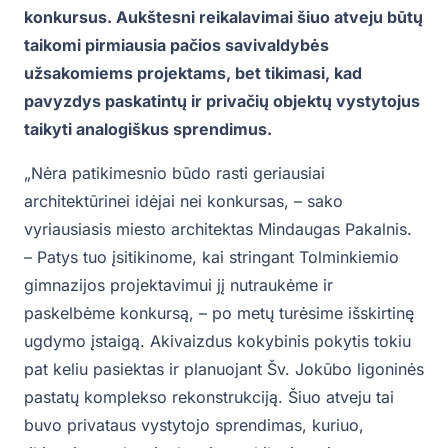
konkursus. Aukštesni reikalavimai šiuo atveju būtų
taikomi pirmiausia pačios savivaldybės
užsakomiems projektams, bet tikimasi, kad
pavyzdys paskatintų ir privačių objektų vystytojus
taikyti analogiškus sprendimus.
„Nėra patikimesnio būdo rasti geriausiai
architektūrinei idėjai nei konkursas, – sako
vyriausiasis miesto architektas Mindaugas Pakalnis.
– Patys tuo įsitikinome, kai stringant Tolminkiemio
gimnazijos projektavimui jį nutraukėme ir
paskelbėme konkursą, – po metų turėsime išskirtinę
ugdymo įstaigą. Akivaizdus kokybinis pokytis tokiu
pat keliu pasiektas ir planuojant Šv. Jokūbo ligoninės
pastatų komplekso rekonstrukciją. Šiuo atveju tai
buvo privataus vystytojo sprendimas, kuriuo,