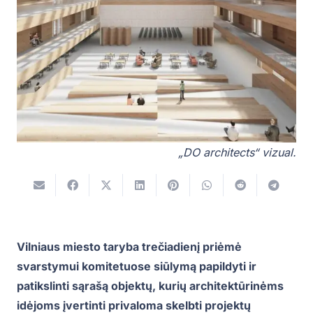
„DO architects“ vizual.
Vilniaus miesto taryba trečiadienį priėmė
svarstymui komitetuose siūlymą papildyti ir
patikslinti sąrašą objektų, kurių architektūrinėms
idėjoms įvertinti privaloma skelbti projektų