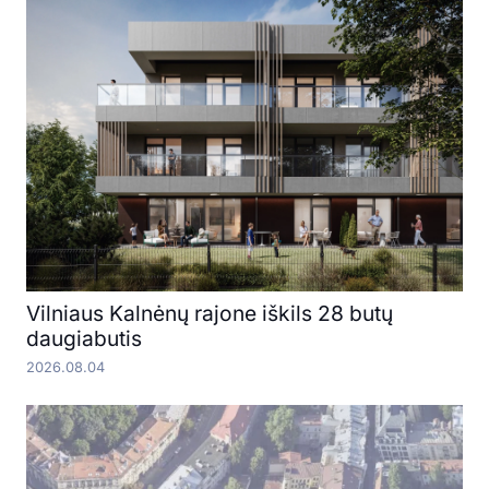
Vilniaus Kalnėnų rajone iškils 28 butų
daugiabutis
2026.08.04