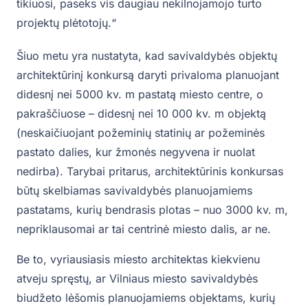
tikiuosi, paseks vis daugiau nekilnojamojo turto
projektų plėtotojų.“
Šiuo metu yra nustatyta, kad savivaldybės objektų
architektūrinį konkursą daryti privaloma planuojant
didesnį nei 5000 kv. m pastatą miesto centre, o
pakraščiuose – didesnį nei 10 000 kv. m objektą
(neskaičiuojant požeminių statinių ar požeminės
pastato dalies, kur žmonės negyvena ir nuolat
nedirba). Tarybai pritarus, architektūrinis konkursas
būtų skelbiamas savivaldybės planuojamiems
pastatams, kurių bendrasis plotas – nuo 3000 kv. m,
nepriklausomai ar tai centrinė miesto dalis, ar ne.
Be to, vyriausiasis miesto architektas kiekvienu
atveju spręstų, ar Vilniaus miesto savivaldybės
biudžeto lėšomis planuojamiems objektams, kurių