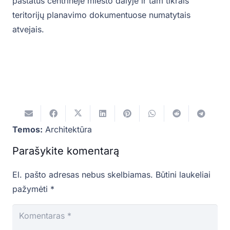
pastatus centrinėje miesto dalyje ir tam tikrais
teritorijų planavimo dokumentuose numatytais
atvejais.
Temos:
Architektūra
Parašykite komentarą
El. pašto adresas nebus skelbiamas.
Būtini laukeliai
pažymėti
*