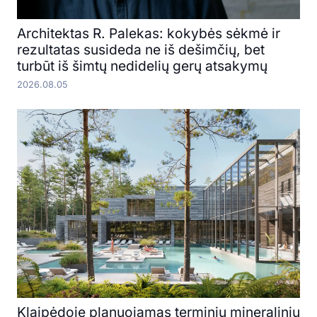
Architektas R. Palekas: kokybės sėkmė ir
rezultatas susideda ne iš dešimčių, bet
turbūt iš šimtų nedidelių gerų atsakymų
2026.08.05
Klaipėdoje planuojamas terminių mineralinių