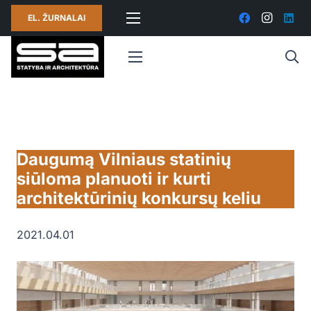
EL. ŽURNALAI
Daugumą Vilniaus statinių
siūloma planuoti ir kurti
architektūrinių konkursų keliu
2021.04.01